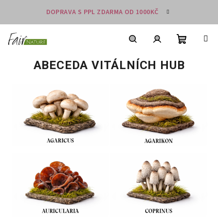
Přejít
DOPRAVA S PPL ZDARMA OD 1000KČ
na
obsah
Nákupní
košík
Hledat
Přihlášení
ABECEDA VITÁLNÍCH HUB