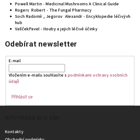
Powell Martin - Medicinal Mushrooms A Clinical Guide
Rogers Robert - The Fungal Pharmacy
Soch Radomír , Jegorov Alexandr - Encyklopedie léčivývh
hub
ValíčekPavel - Houby a jejich léčivé účinky
Odebírat newsletter
E-mail
Vložením e-mailu souhlasíte s
podmínkami ochrany osobních
údajů
Přihlásit se
Z
Informace pro vás
á
p
Kontakty
a
Obchodní podmínky