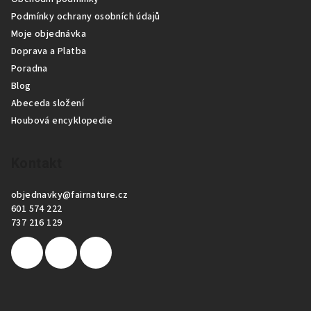
t
Podmínky ochrany osobních údajů
í
Moje objednávka
Doprava a Platba
Poradna
Blog
Abeceda složení
Houbová encyklopedie
Kontakt
objednavky
@
fairnature.cz
601 574 222
737 216 129