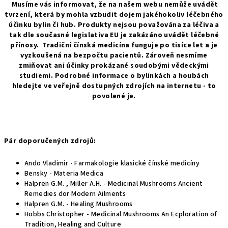
Musíme vás informovat, že na našem webu nemůže uvádět
tvrzení, která by mohla vzbudit dojem jakéhokoliv léčebného
účinku bylin či hub. Produkty nejsou považována za léčiva a
tak dle současné legislativa EU je zakázáno uvádět léčebné
přínosy. Tradiční čínská medicína funguje po tisíce let a je
vyzkoušená na bezpočtu pacientů. Zároveň nesmíme
zmiňovat ani účinky prokázané soudobými vědeckými
studiemi. Podrobné informace o bylinkách a houbách
hledejte ve veřejně dostupných zdrojích na internetu - to
povolené je.
Pár doporučených zdrojů:
Ando Vladimír - Farmakologie klasické čínské medicíny
Bensky - Materia Medica
Halpren G.M. , Miller A.H. - Medicinal Mushrooms Ancient
Remedies dor Modern Ailments
Halpren G.M. - Healing Mushrooms
Hobbs Christopher - Medicinal Mushrooms An Ecploration of
Tradition, Healing and Culture