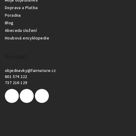
Moje objednávka
s
Doprava a Platba
u
Poradna
Blog
Abeceda složení
Houbová encyklopedie
Kontakt
objednavky
@
fairnature.cz
601 574 222
737 216 129