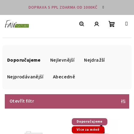
Přejít
DOPRAVA S PPL ZDARMA OD 1000KČ
na
obsah
Nákupní
košík
Hledat
Přihlášení
Ř
a
Doporučujeme
Nejlevnější
Nejdražší
z
e
Nejprodávanější
Abecedně
n
í
p
Otevřít filtr
r
V
o
Doporučujeme
ý
d
Více za méně