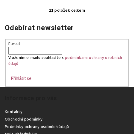
11
položek celkem
O
v
Odebírat newsletter
l
á
d
E-mail
a
c
Vložením e-mailu souhlasíte s
podmínkami ochrany osobních
í
údajů
p
r
Přihlásit se
v
Z
k
Informace pro vás
á
y
p
v
Kontakty
ý
a
Obchodní podmínky
p
t
Podmínky ochrany osobních údajů
i
í