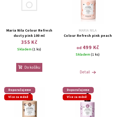
p
u
i
k
s
t
p
ů
r
Maria Nila Colour Refresh
MARIA NILA
o
dusty pink 100 ml
Colour Refresh pink peach
355 Kč
d
499 Kč
od
Skladem
(1 ks)
u
Skladem
(1 ks)
k
t
Do košíku
ů
Detail
Doporučujeme
Doporučujeme
Více za méně
Více za méně