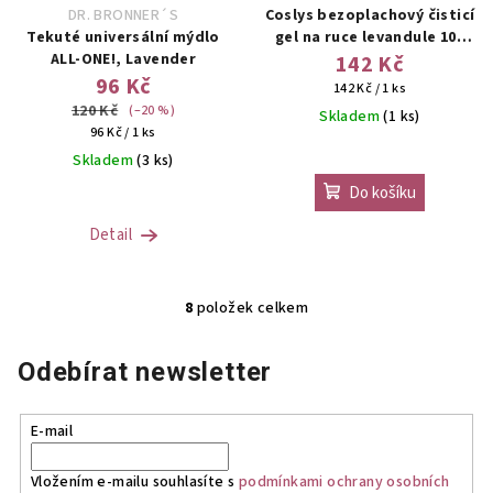
DR. BRONNER´S
Coslys bezoplachový čisticí
Tekuté universální mýdlo
gel na ruce levandule 100
ALL-ONE!, Lavender
ml
142 Kč
96 Kč
Měrná
142 Kč / 1 ks
120 Kč
cena:
(–20 %)
Skladem
(1 ks)
Měrná
96 Kč / 1 ks
cena:
Skladem
(3 ks)
Do košíku
Detail
8
položek celkem
O
v
Odebírat newsletter
l
á
d
E-mail
a
c
Vložením e-mailu souhlasíte s
podmínkami ochrany osobních