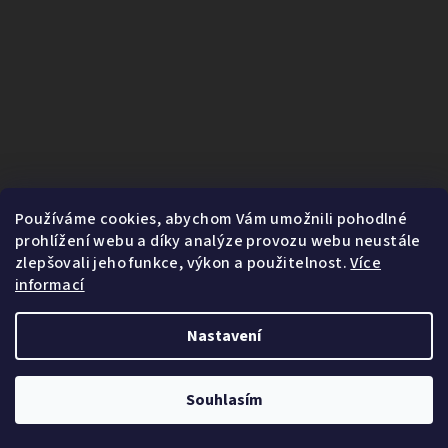
Používáme cookies, abychom Vám umožnili pohodlné
prohlížení webu a díky analýze provozu webu neustále
zlepšovali jeho funkce, výkon a použitelnost.
Více
informací
Nastavení
1
Copyright 2026
Fairnature.cz
. Všechna práva vyhrazena.
Souhlasím
Vytvořil Shoptet