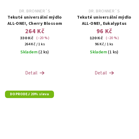
DR. BRONNER´S
DR. BRONNER´S
Tekuté universální mýdlo
Tekuté universální mýdlo
ALL-ONE!, Cherry Blossom
ALL-ONE!, Eukalyptus
264 Kč
96 Kč
330 Kč
120 Kč
(–20 %)
(–20 %)
Měrná
Měrná
264 Kč / 1 ks
96 Kč / 1 ks
cena:
cena:
Skladem
(2 ks)
Skladem
(1 ks)
Detail
Detail
DOPRODEJ 20% sleva