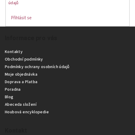
í
údajů
p
r
Přihlásit se
v
Z
k
Informace pro vás
á
y
p
v
Kontakty
ý
a
Obchodní podmínky
p
t
Podmínky ochrany osobních údajů
i
í
Moje objednávka
s
Doprava a Platba
u
Poradna
Blog
Abeceda složení
Houbová encyklopedie
Kontakt