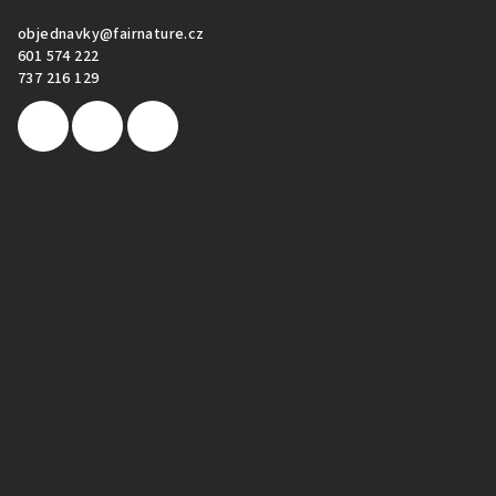
objednavky
@
fairnature.cz
601 574 222
737 216 129