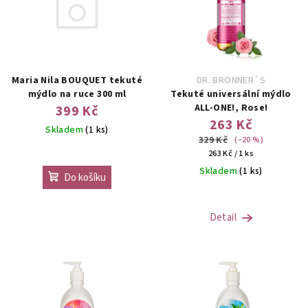
p
u
i
k
s
t
p
ů
r
Maria Nila BOUQUET tekuté
DR. BRONNER´S
o
mýdlo na ruce 300 ml
Tekuté universální mýdlo
ALL-ONE!, Rose!
399 Kč
d
263 Kč
Skladem
(1 ks)
u
329 Kč
(–20 %)
k
Měrná
263 Kč / 1 ks
cena:
t
Skladem
(1 ks)
Do košíku
ů
Detail