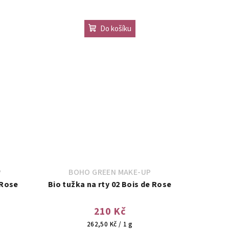
Do košíku
P
BOHO GREEN MAKE-UP
 Rose
Bio tužka na rty 02 Bois de Rose
210 Kč
Měrná
262,50 Kč / 1 g