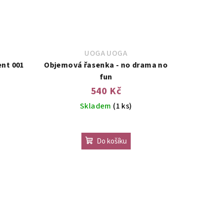
UOGA UOGA
ent 001
Objemová řasenka - no drama no
fun
540 Kč
Skladem
(1 ks)
Do košíku