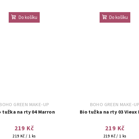
Do košíku
Do košíku
BOHO GREEN MAKE-UP
BOHO GREEN MAKE-U
o tužka na rty 04 Marron
Bio tužka na rty 03 Vieux
219 Kč
219 Kč
Měrná
Měrná
219 Kč / 1 ks
219 Kč / 1 ks