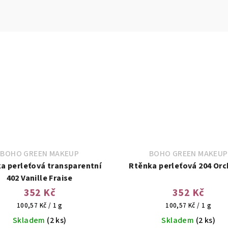
BOHO GREEN MAKEUP
BOHO GREEN MAKEUP
a perleťová transparentní
Rtěnka perleťová 204 Orc
402 Vanille Fraise
352 Kč
352 Kč
Měrná
Měrná
100,57 Kč / 1 g
100,57 Kč / 1 g
cena:
cena:
Skladem
(2 ks)
Skladem
(2 ks)