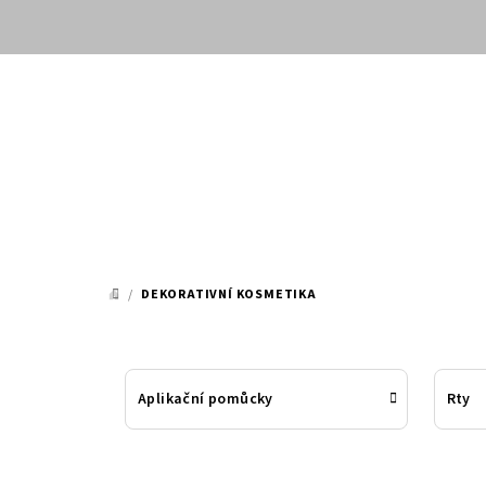
Přejít
na
obsah
/
DEKORATIVNÍ KOSMETIKA
DOMŮ
Aplikační pomůcky
Rty