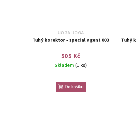
UOGA UOGA
Tuhý korektor - special agent 003
Tuhý k
505 Kč
Skladem
(1 ks)
Do košíku