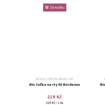
Do košíku
BOHO GREEN MAKE-UP
Bio tužka na rty 05 Bordeaux
Bi
219 Kč
Měrná
219 Kč / 1 ks