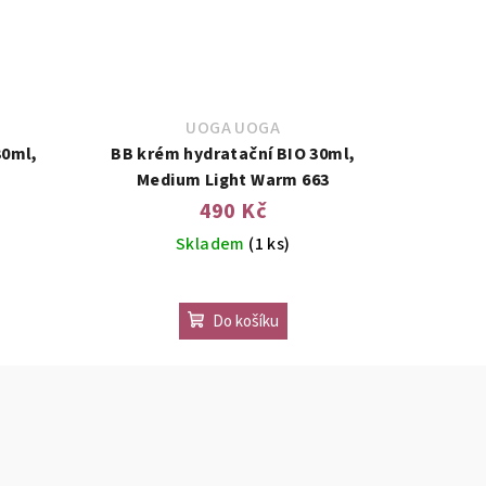
UOGA UOGA
30ml,
BB krém hydratační BIO 30ml,
Medium Light Warm 663
490 Kč
Skladem
(1 ks)
Do košíku