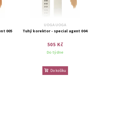
UOGA UOGA
ent 005
Tuhý korektor - special agent 004
505 Kč
Do týdne
Do košíku