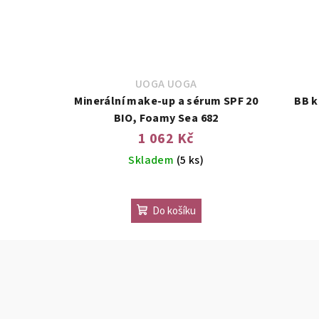
UOGA UOGA
Minerální make-up a sérum SPF 20
BB k
BIO, Foamy Sea 682
1 062 Kč
Skladem
(5 ks)
Do košíku