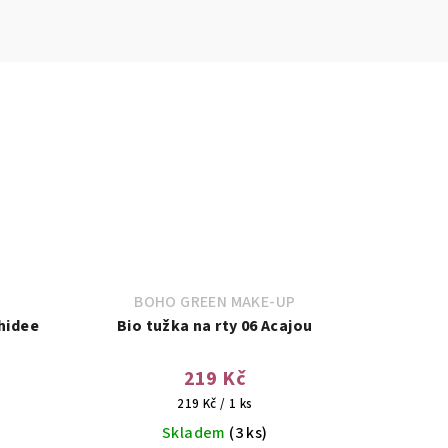
BOHO GREEN MAKE-UP
hidee
Bio tužka na rty 06 Acajou
219 Kč
Měrná
219 Kč / 1 ks
cena:
Skladem
(3 ks)