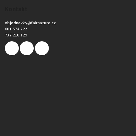
Kontakt
objednavky
@
fairnature.cz
601 574 222
737 216 129