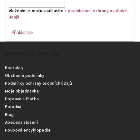
a
c
Vložením e-mailu souhlasíte s
podmínkami ochrany osobních
í
údajů
p
r
Přihlásit se
v
Z
k
Informace pro vás
á
y
p
v
Kontakty
ý
a
Obchodní podmínky
p
t
Podmínky ochrany osobních údajů
i
í
Moje objednávka
s
Doprava a Platba
u
Poradna
Blog
Abeceda složení
Houbová encyklopedie