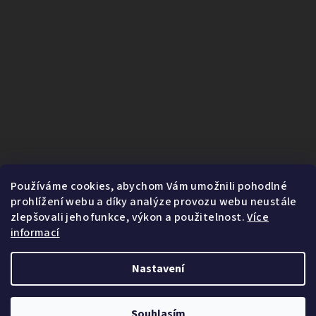
Používáme cookies, abychom Vám umožnili pohodlné
prohlížení webu a díky analýze provozu webu neustále
zlepšovali jeho funkce, výkon a použitelnost.
Více
informací
Nastavení
1
Copyright 2026
Fairnature.cz
. Všechna práva vyhrazena.
Souhlasím