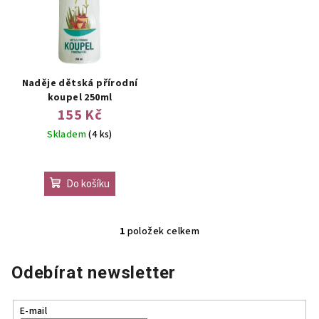
p
u
i
k
s
t
p
ů
r
Naděje dětská přírodní
o
koupel 250ml
155 Kč
d
Skladem
(4 ks)
u
k
t
Do košíku
ů
1
položek celkem
O
v
Odebírat newsletter
l
á
d
E-mail