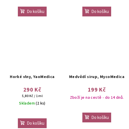
Do košíku
Do košíku
Horké vlny, YaoMedica
Medvědí sirup, MycoMedica
290 Kč
199 Kč
Měrná
5,80 Kč / 1 ml
Zboží je na cestě - do 14 dnů.
cena:
Skladem
(2 ks)
Do košíku
Do košíku