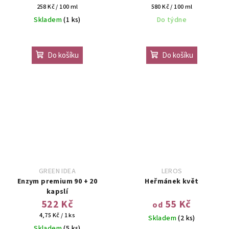
Měrná
Měrná
258 Kč / 100 ml
580 Kč / 100 ml
cena:
cena:
Skladem
(1 ks)
Do týdne
Do košíku
Do košíku
GREEN IDEA
LEROS
Enzym premium 90 + 20
Heřmánek květ
kapslí
522 Kč
55 Kč
od
Měrná
4,75 Kč / 1 ks
Skladem
(2 ks)
cena:
Skladem
(5 ks)