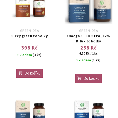
p
u
i
k
s
t
p
ů
r
GREEN IDEA
GREEN IDEA
o
Sleepgreen tobolky
Omega 3 - 18% EPA, 12%
DHA - tobolky
d
398 Kč
258 Kč
u
Měrná
4,30 Kč / 1 ks
Skladem
(3 ks)
k
cena:
Skladem
(1 ks)
t
ů
Do košíku
Do košíku