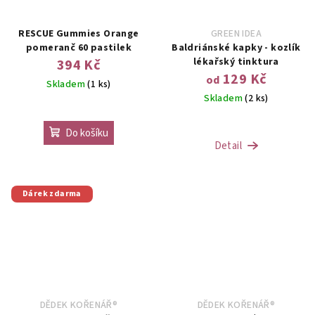
RESCUE Gummies Orange
GREEN IDEA
pomeranč 60 pastilek
Baldriánské kapky - kozlík
lékařský tinktura
394 Kč
129 Kč
od
Skladem
(1 ks)
Skladem
(2 ks)
Do košíku
Detail
Dárek zdarma
DĚDEK KOŘENÁŘ®
DĚDEK KOŘENÁŘ®