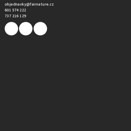
objednavky
@
fairnature.cz
601 574 222
737 216 129