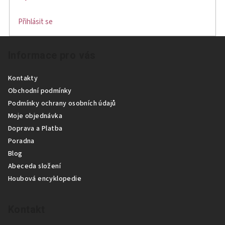
v
k
Přihlásit se
y
v
Z
ý
Informace pro vás
á
p
p
i
Kontakty
a
s
Obchodní podmínky
u
t
Podmínky ochrany osobních údajů
í
Moje objednávka
Doprava a Platba
Poradna
Blog
Abeceda složení
Houbová encyklopedie
Kontakt