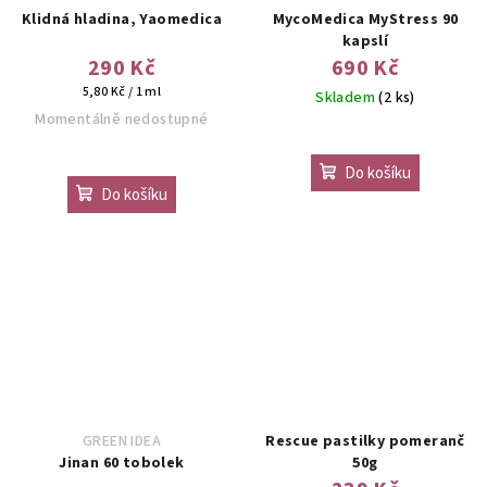
Klidná hladina, Yaomedica
MycoMedica MyStress 90
kapslí
290 Kč
690 Kč
Měrná
5,80 Kč / 1 ml
Skladem
(2 ks)
cena:
Momentálně nedostupné
Do košíku
Do košíku
GREEN IDEA
Rescue pastilky pomeranč
Jinan 60 tobolek
50g