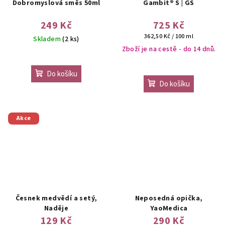
Dobromyslová směs 50ml
Gambit® S | GS
249 Kč
725 Kč
Měrná
362,50 Kč / 100 ml
Skladem
(2 ks)
cena:
Zboží je na cestě - do 14 dnů.
Do košíku
Do košíku
Akce
Česnek medvědí a setý,
Neposedná opička,
Naděje
YaoMedica
129 Kč
290 Kč