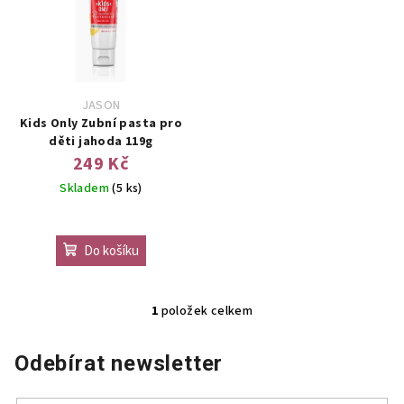
p
u
i
k
s
t
p
ů
r
JASON
o
Kids Only Zubní pasta pro
děti jahoda 119g
d
249 Kč
u
Skladem
(5 ks)
k
t
ů
Do košíku
1
položek celkem
O
v
Odebírat newsletter
l
á