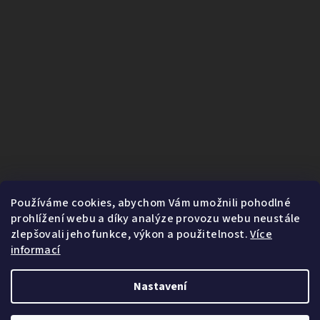
Používáme cookies, abychom Vám umožnili pohodlné
prohlížení webu a díky analýze provozu webu neustále
zlepšovali jeho funkce, výkon a použitelnost.
Více
informací
Nastavení
1