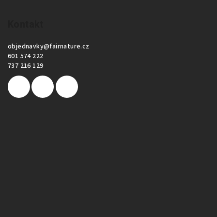
Kontakt
objednavky
@
fairnature.cz
601 574 222
737 216 129