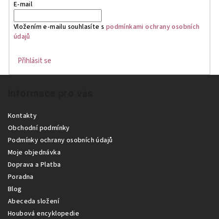
d
E-mail
a
c
Vložením e-mailu souhlasíte s
podmínkami ochrany osobních
í
údajů
p
r
Přihlásit se
v
Z
k
Informace pro vás
á
y
p
v
Kontakty
ý
a
Obchodní podmínky
p
t
Podmínky ochrany osobních údajů
i
í
Moje objednávka
s
Doprava a Platba
u
Poradna
Blog
Abeceda složení
Houbová encyklopedie