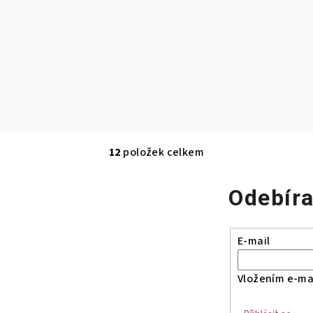
12
položek celkem
O
v
Odebíra
l
á
d
E-mail
a
c
Vložením e-mai
í