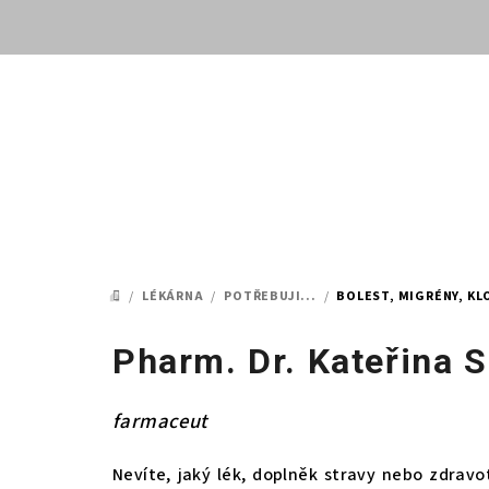
Přejít
na
obsah
/
LÉKÁRNA
/
POTŘEBUJI...
/
BOLEST, MIGRÉNY, K
DOMŮ
Pharm. Dr. Kateřina 
farmaceut
Nevíte, jaký lék, doplněk stravy nebo zdrav