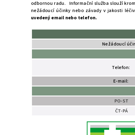
odbornou radu. Informační služba slouží krom
nežádoucí účinky nebo závady v jakosti léči
uvedený email nebo telefon.
Nežádoucí účin
Telefon:
E-mail:
PO-ST
ČT-PÁ