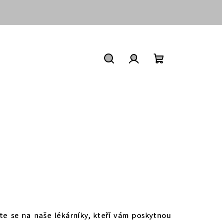
Nákupní
košík
Hledat
Přihlášení
te se na naše lékárníky, kteří vám poskytnou