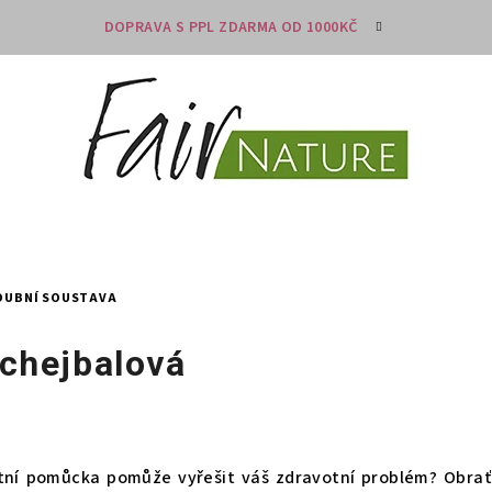
DOPRAVA S PPL ZDARMA OD 1000KČ
LOUBNÍ SOUSTAVA
Schejbalová
otní pomůcka pomůže vyřešit váš zdravotní problém? Obrať