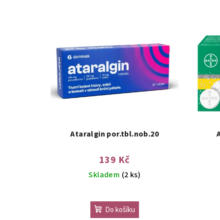
n
V
í
ý
p
p
r
i
o
s
d
p
u
r
Ataralgin por.tbl.nob.20
k
o
t
139 Kč
d
ů
Skladem
(2 ks)
u
k
Do košíku