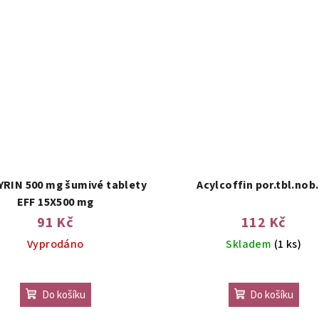
RIN 500 mg šumivé tablety
Acylcoffin por.tbl.nob
EFF 15X500 mg
91 Kč
112 Kč
Vyprodáno
Skladem
(1 ks)
Do košíku
Do košíku