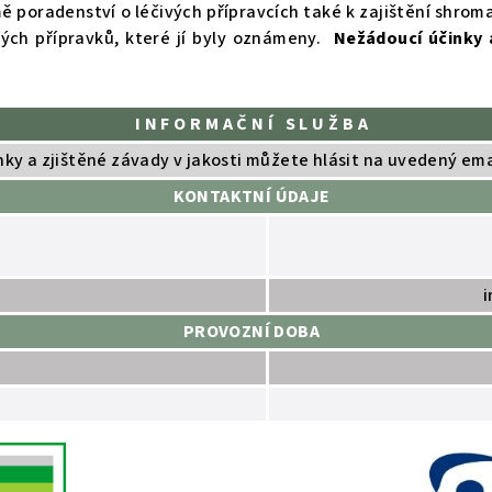
ě poradenství o léčivých přípravcích také k zajištění shrom
vých přípravků, které jí byly oznámeny.
Nežádoucí účinky 
I N F O R M A Č N Í S L U Ž B A
ky a zjištěné závady v jakosti můžete hlásit na uvedený ema
KONTAKTNÍ ÚDAJE
i
PROVOZNÍ DOBA