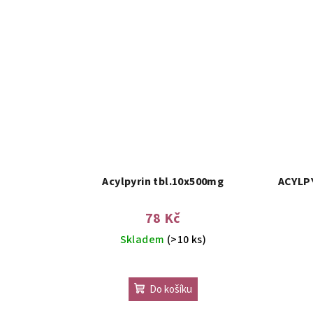
t
ů
Acylpyrin tbl.10x500mg
ACYLPY
78 Kč
Skladem
(>10 ks)
Do košíku