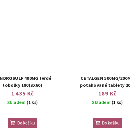
NDROSULF 400MG tvrdé
CETALGEN 500MG/200
tobolky 180(3X60)
potahované tablety 20
1 435 Kč
189 Kč
Skladem
(1 ks)
Skladem
(1 ks)
Do košíku
Do košíku