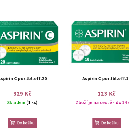
Aspirin C por.tbl.eff.20
Aspirin C por.tbl.eff.1
329 Kč
123 Kč
Skladem
(1 ks)
Zboží je na cestě - do 14
Do košíku
Do košíku