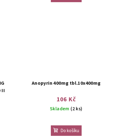
MG
Anopyrin 400mg tbl.10x400mg
 II
106 Kč
Skladem
(2 ks)
Do košíku