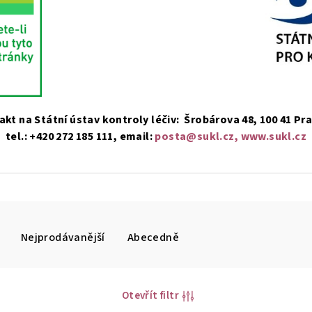
kt na Státní ústav kontroly léčiv: Šrobárova 48, 100 41 Pr
tel.: +420 272 185 111, email:
posta@sukl.cz,
www.sukl.cz
Nejprodávanější
Abecedně
Otevřít filtr