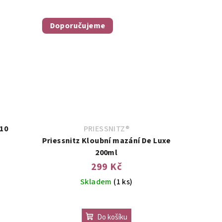
Doporučujeme
.10
PRIESSNITZ®
Priessnitz Kloubní mazání De Luxe
200ml
299 Kč
Skladem
(1 ks)
Do košíku