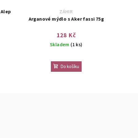
ZÁHIR
Arganové mýdlo s Aker fassi 75g
128 Kč
Skladem
(1 ks)
Do košíku