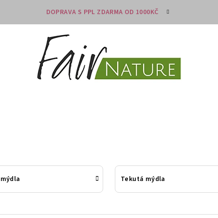
DOPRAVA S PPL ZDARMA OD 1000KČ
 mýdla
Tekutá mýdla