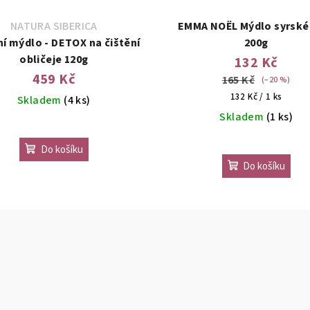
NATURA SIBERICA
EMMA NOËL Mýdlo syrské Alep
í mýdlo - DETOX na čištění
200g
obličeje 120g
132 Kč
459 Kč
165 Kč
(–20 %)
Měrná
132 Kč / 1 ks
Skladem
(4 ks)
cena:
Skladem
(1 ks)
Do košíku
Do košíku