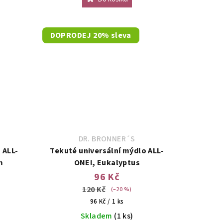
DOPRODEJ 20% sleva
DR. BRONNER´S
 ALL-
Tekuté universální mýdlo ALL-
m
ONE!, Eukalyptus
96 Kč
120 Kč
(–20 %)
Měrná
96 Kč / 1 ks
cena:
Skladem
(1 ks)