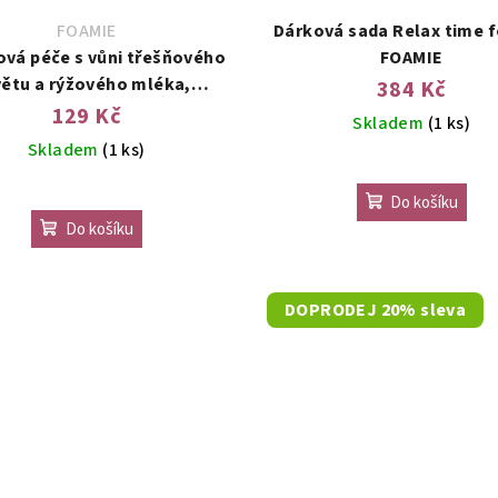
FOAMIE
Dárková sada Relax time f
ová péče s vůni třešňového
FOAMIE
větu a rýžového mléka,
384 Kč
hydratační
129 Kč
Skladem
(1 ks)
Skladem
(1 ks)
Do košíku
Do košíku
DOPRODEJ 20% sleva