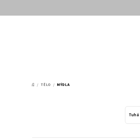
Přejít
na
obsah
/
TĚLO
/
MÝDLA
DOMŮ
Tuhá