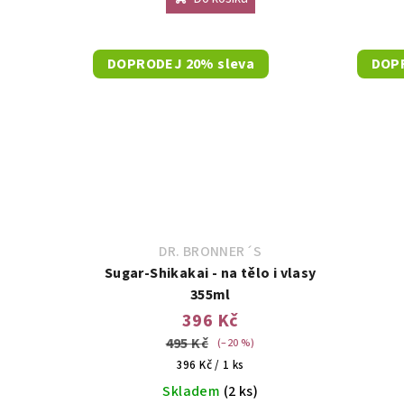
DOPRODEJ 20% sleva
DOPR
DR. BRONNER´S
Sugar-Shikakai - na tělo i vlasy
355ml
396 Kč
495 Kč
(–20 %)
Měrná
396 Kč / 1 ks
cena:
Skladem
(2 ks)