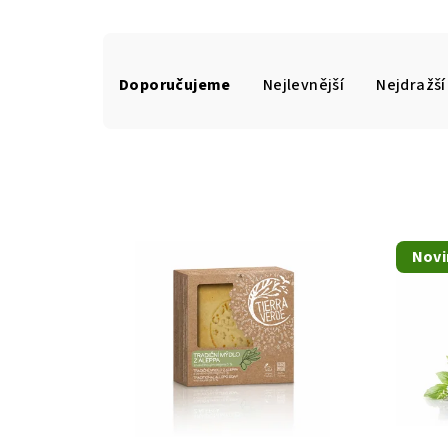
Ř
Doporučujeme
Nejlevnější
Nejdražší
a
z
e
n
V
í
Novi
ý
p
p
r
i
o
s
d
p
u