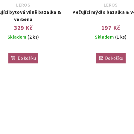
LEROS
LEROS
jící bytová vůně bazalka &
Pečující mýdlo bazalka & 
verbena
329 Kč
197 Kč
Skladem
(2 ks)
Skladem
(1 ks)
Do košíku
Do košíku