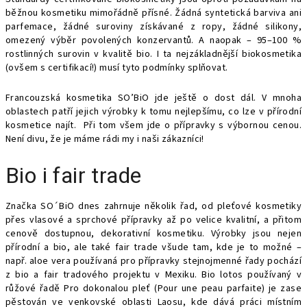
běžnou kosmetiku mimořádně přísné. Žádná syntetická barviva ani
parfemace, žádné suroviny získávané z ropy, žádné silikony,
omezený výběr povolených konzervantů. A naopak – 95–100 %
rostlinných surovin v kvalitě bio. I ta nejzákladnější biokosmetika
(ovšem s certifikací!) musí tyto podmínky splňovat.
Francouzská kosmetika SO’BiO jde ještě o dost dál. V mnoha
oblastech patří jejich výrobky k tomu nejlepšímu, co lze v přírodní
kosmetice najít. Při tom všem jde o přípravky s výbornou cenou.
Není divu, že je máme rádi my i naši zákazníci!
Bio i fair trade
Značka SO´BiO dnes zahrnuje několik řad, od pleťové kosmetiky
přes vlasové a sprchové přípravky až po velice kvalitní, a přitom
cenově dostupnou, dekorativní kosmetiku. Výrobky jsou nejen
přírodní a bio, ale také fair trade všude tam, kde je to možné –
např. aloe vera používaná pro přípravky stejnojmenné řady pochází
z bio a fair tradového projektu v Mexiku. Bio lotos používaný v
růžové řadě Pro dokonalou pleť (Pour une peau parfaite) je zase
pěstován ve venkovské oblasti Laosu, kde dává práci místním