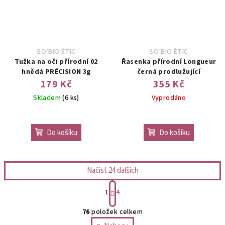
SO’BIO ÉTIC
SO’BIO ÉTIC
Tužka na oči přírodní 02
Řasenka přírodní Longueur
hnědá PRÉCISION 3g
černá prodlužující
179 Kč
355 Kč
Skladem
(6 ks)
Vyprodáno
Do košíku
Do košíku
Načíst 24 dalších
S
1
4
t
O
r
76
položek celkem
v
á