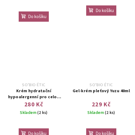
Do košíku
Do košíku
SO’BIO ÉTIC
SO’BIO ÉTIC
Krém hydratační
Gel-krém pleťový Yuzu 40ml
hypoalergenní pro celou
rodinu 100ml
280 Kč
229 Kč
Skladem
(2 ks)
Skladem
(2 ks)
Do košíku
Do košíku