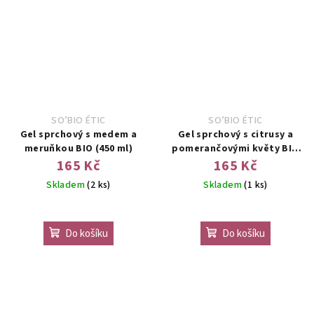
SO’BIO ÉTIC
SO’BIO ÉTIC
Gel sprchový s medem a
Gel sprchový s citrusy a
meruňkou BIO (450 ml)
pomerančovými květy BIO
(450 ml)
165 Kč
165 Kč
Skladem
(2 ks)
Skladem
(1 ks)
Do košíku
Do košíku