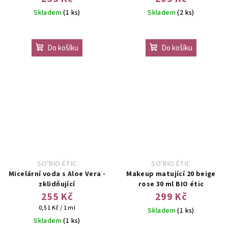
Skladem
(1 ks)
Skladem
(2 ks)
Do košíku
Do košíku
SO’BIO ÉTIC
SO’BIO ÉTIC
Micelární voda s Aloe Vera -
Makeup matující 20 beige
zklidňující
rose 30 ml BIO étic
255 Kč
299 Kč
Měrná
0,51 Kč / 1 ml
Skladem
(1 ks)
cena:
Skladem
(1 ks)