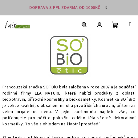
Přejít
DOPRAVA S PPL ZDARMA OD 1000KČ
na
obsah
Nákupní
košík
Hledat
Přihlášení
Francouzská značka SO´BiO byla založena v roce 2007 a je součástí
rodinné firmy LEA NATURE, která nabízí produkty z oblasti
biopotravin, přírodní kosmetiky a biokosmetiky. Kosmetika SO´BiO
je velice kvalitní, s obsahem mnoha prvotřídních surovin, přitom za
velmi přijatelnou cenu. V jejím sortimentu najdete vše, co
potřebujete pro péči o pokožku celého těla včetně dekorativní
kosmetiky. To vše s ohledem na životní prostředí.
Standardy certifikované biokosmetiky jsou oproti požadavkům na