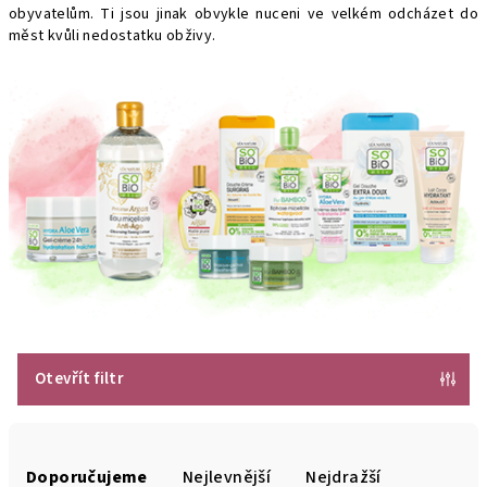
obyvatelům. Ti jsou jinak obvykle nuceni ve velkém odcházet do
měst kvůli nedostatku obživy.
Otevřít filtr
Ř
a
Doporučujeme
Nejlevnější
Nejdražší