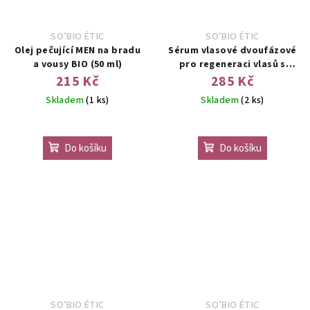
SO’BIO ÉTIC
SO’BIO ÉTIC
Olej pečující MEN na bradu
Sérum vlasové dvoufázové
a vousy BIO (50 ml)
pro regeneraci vlasů s
rostlinným kolagenem
215 Kč
285 Kč
100ml
Skladem
(1 ks)
Skladem
(2 ks)
Do košíku
Do košíku
SO’BIO ÉTIC
SO’BIO ÉTIC