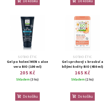
Do košíku
Do košíku
SO’BIO ÉTIC
SO’BIO ÉTIC
Gel po holení MEN s aloe
Gel sprchový s broskví a
vera BIO (100 ml)
bílými květy BIO (450 ml)
205 Kč
165 Kč
Skladem
(3 ks)
Skladem
(2 ks)
Do košíku
Do košíku