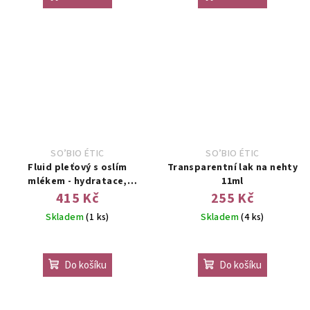
SO’BIO ÉTIC
SO’BIO ÉTIC
Fluid pleťový s oslím
Transparentní lak na nehty
mlékem - hydratace,
11ml
probiotika
415 Kč
255 Kč
Skladem
(1 ks)
Skladem
(4 ks)
Do košíku
Do košíku