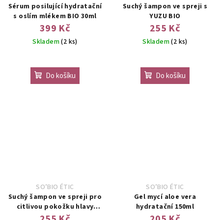
Sérum posilující hydratační
Suchý šampon ve spreji s
s oslím mlékem BIO 30ml
YUZU BIO
399 Kč
255 Kč
Skladem
(2 ks)
Skladem
(2 ks)
Do košíku
Do košíku
SO’BIO ÉTIC
SO’BIO ÉTIC
Suchý šampon ve spreji pro
Gel mycí aloe vera
citlivou pokožku hlavy
hydratační 150ml
100ml
255 Kč
205 Kč