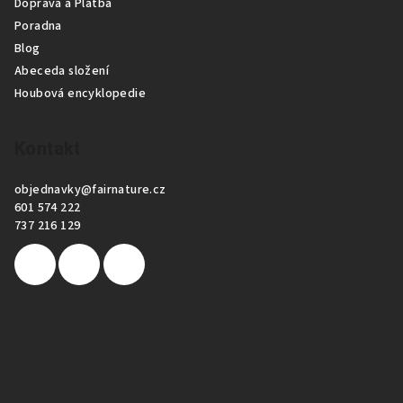
Doprava a Platba
Poradna
Blog
Abeceda složení
Houbová encyklopedie
Kontakt
objednavky
@
fairnature.cz
601 574 222
737 216 129