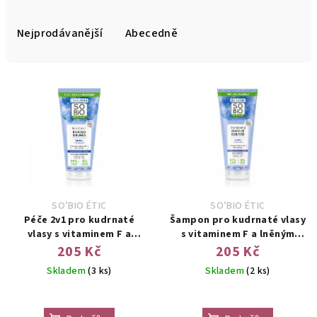
z
e
Nejprodávanější
Abecedně
n
í
p
r
o
d
u
k
SO’BIO ÉTIC
SO’BIO ÉTIC
t
Péče 2v1 pro kudrnaté
Šampon pro kudrnaté vlasy
ů
vlasy s vitaminem F a
s vitaminem F a lněným
lněným semínkem BIO (200
semínkem BIO (250 ml)
205 Kč
205 Kč
ml)
Skladem
(3 ks)
Skladem
(2 ks)