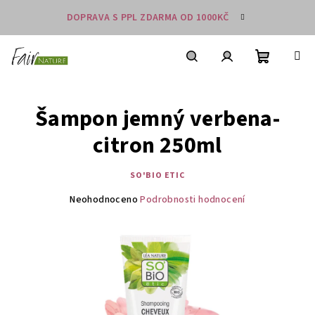
Přejít
DOPRAVA S PPL ZDARMA OD 1000KČ
na
obsah
Nákupní
košík
Hledat
Přihlášení
Šampon jemný verbena-
citron 250ml
SO'BIO ETIC
Průměrné
Neohodnoceno
Podrobnosti hodnocení
hodnocení
produktu
je
0,0
z
5
hvězdiček.