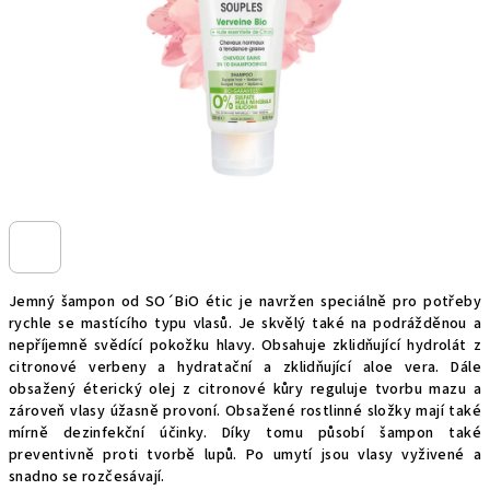
Jemný šampon od SO´BiO étic je navržen speciálně pro potřeby
rychle se mastícího typu vlasů. Je skvělý také na podrážděnou a
nepříjemně svědící pokožku hlavy. Obsahuje zklidňující hydrolát z
citronové verbeny a hydratační a zklidňující aloe vera. Dále
obsažený éterický olej z citronové kůry reguluje tvorbu mazu a
zároveň vlasy úžasně provoní. Obsažené rostlinné složky mají také
mírně dezinfekční účinky. Díky tomu působí šampon také
preventivně proti tvorbě lupů. Po umytí jsou vlasy vyživené a
snadno se rozčesávají.