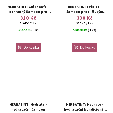
HERBATINT: Color safe -
HERBATINT: Violet -
ochranný šampón pro
šampón proti žlutým
barvené vlasy
tónům
310 Kč
330 Kč
Měrná
Měrná
310 Kč / 1 ks
330 Kč / 1 ks
cena:
cena:
Skladem
(5 ks)
Skladem
(3 ks)
Do košíku
Do košíku
HERBATINT: Hydrate -
HERBATINT: Hydrate -
hydratační šampón
hydratační kondicionér