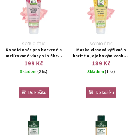
SO’BIO ÉTIC
SO’BIO ÉTIC
Kondicionér pro barvené a
Maska vlasová výživná s
melírované vlasy s ibiškem
karité a jojobovým voskem
BIO 200ml
200 ml
199 Kč
189 Kč
Skladem
(2 ks)
Skladem
(1 ks)
Do košíku
Do košíku