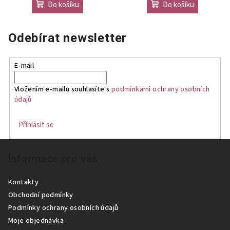
Do košíku
Do košíku
Odebírat newsletter
E-mail
Vložením e-mailu souhlasíte s
podmínkami ochrany osobních
údajů
Přihlásit se
Z
Informace pro vás
á
p
Kontakty
a
Obchodní podmínky
t
Podmínky ochrany osobních údajů
í
Moje objednávka