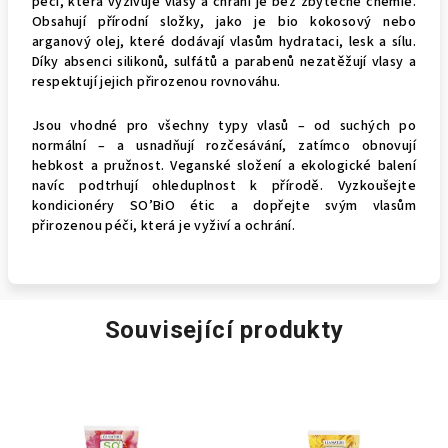
péčí, která vyživuje vlasy a chrání je bez zbytečné chemie.
Obsahují přírodní složky, jako je bio kokosový nebo
arganový olej, které dodávají vlasům hydrataci, lesk a sílu.
Díky absenci silikonů, sulfátů a parabenů nezatěžují vlasy a
respektují jejich přirozenou rovnováhu.
Jsou vhodné pro všechny typy vlasů – od suchých po
normální – a usnadňují rozčesávání, zatímco obnovují
hebkost a pružnost. Veganské složení a ekologické balení
navíc podtrhují ohleduplnost k přírodě. Vyzkoušejte
kondicionéry SO’BiO étic a dopřejte svým vlasům
přirozenou péči, která je vyživí a ochrání.
Související produkty