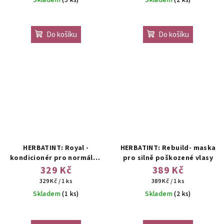
Do košíku
Do košíku
HERBATINT: Royal -
HERBATINT: Rebuild- maska
kondicionér pro normální,
pro silně poškozené vlasy
slabé a barvené vlasy
329 Kč
389 Kč
Měrná
Měrná
329 Kč / 1 ks
389 Kč / 1 ks
cena:
cena:
Skladem
(1 ks)
Skladem
(2 ks)