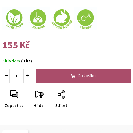
155 Kč
Měrná
Skladem
(3 ks)
cena:
−
+
Do košíku
Zeptat se
Hlídat
Sdílet