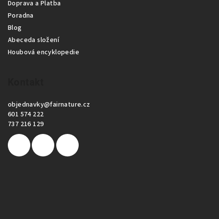
Doprava a Platba
Poradna
Blog
Abeceda složení
Houbová encyklopedie
Kontakt
objednavky
@
fairnature.cz
601 574 222
737 216 129