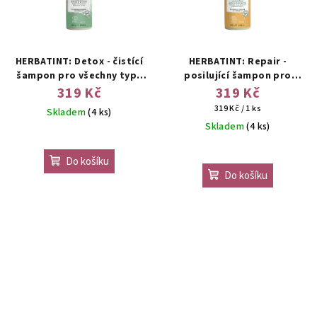
HERBATINT: Detox - čistící
HERBATINT: Repair -
šampon pro všechny typy
posilující šampon pro
vlasů
slabé nebo poškozené
319 Kč
319 Kč
vlasy
Měrná
319 Kč / 1 ks
Skladem
(4 ks)
cena:
Skladem
(4 ks)
Do košíku
Do košíku