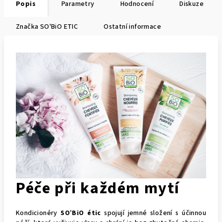
Popis
Parametry
Hodnocení
Diskuze
Značka
SO'BiO ETIC
Ostatní informace
Péče při každém mytí
Kondicionéry
SO’BiO étic
spojují jemné složení s účinnou