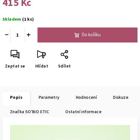
415 Kč
Měrná
Skladem
(1 ks)
cena:
−
+
Do košíku
Zeptat se
Hlídat
Sdílet
Popis
Parametry
Hodnocení
Diskuze
Značka
SO'BiO ETIC
Ostatní informace