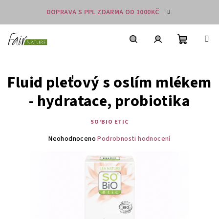
Přejít
DOPRAVA S PPL ZDARMA OD 1000KČ
na
obsah
Nákupní
košík
Hledat
Přihlášení
Fluid pleťový s oslím mlékem
- hydratace, probiotika
SO'BIO ETIC
Průměrné
Neohodnoceno
Podrobnosti hodnocení
hodnocení
produktu
je
0,0
z
5
hvězdiček.