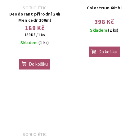
SO’BIO ÉTIC
Colostrum 60tbl
Deodorant přírodní 24h
Men cedr 100ml
398 Kč
189 Kč
Skladem
(2 ks)
Měrná
189 Kč / 1 ks
cena:
Skladem
(1 ks)
Do košíku
Do košíku
SO’BIO ÉTIC