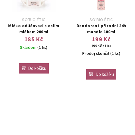
SO’BIO ÉTIC
SO’BIO ÉTIC
Mléko odličovací s oslím
Deodorant přírodní 24h
mlékem 200ml
mandle 100ml
185 Kč
199 Kč
Měrná
199 Kč / 1 ks
Skladem
(1 ks)
cena:
Prodej skončil
(2 ks)
Do košíku
Do košíku