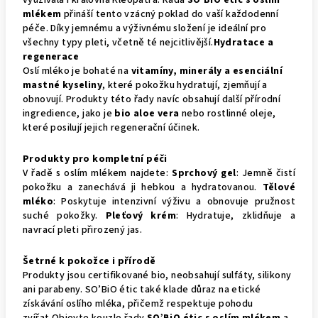
využívala i královna Kleopatra. Řada
SO’BiO étic s oslím
mlékem
přináší tento vzácný poklad do vaší každodenní
péče. Díky jemnému a výživnému složení je ideální pro
všechny typy pleti, včetně té nejcitlivější.
Hydratace a
regenerace
Oslí mléko je bohaté na
vitamíny, minerály a esenciální
mastné kyseliny
, které pokožku hydratují, zjemňují a
obnovují. Produkty této řady navíc obsahují další přírodní
ingredience, jako je
bio aloe vera
nebo rostlinné oleje,
které posilují jejich regenerační účinek.
Produkty pro kompletní péči
V řadě s oslím mlékem najdete:
Sprchový gel
: Jemně čistí
pokožku a zanechává ji hebkou a hydratovanou.
Tělové
mléko
: Poskytuje intenzivní výživu a obnovuje pružnost
suché pokožky.
Pleťový krém
: Hydratuje, zklidňuje a
navrací pleti přirozený jas.
Šetrné k pokožce i přírodě
Produkty jsou certifikované bio, neobsahují sulfáty, silikony
ani parabeny. SO’BiO étic také klade důraz na etické
získávání oslího mléka, přičemž respektuje pohodu