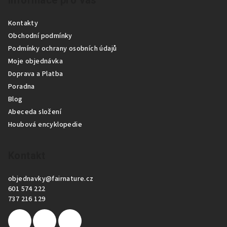
á
p
Kontakty
a
Obchodní podmínky
t
Podmínky ochrany osobních údajů
í
Moje objednávka
Doprava a Platba
Poradna
Blog
Abeceda složení
Houbová encyklopedie
Kontakt
objednavky
@
fairnature.cz
601 574 222
737 216 129