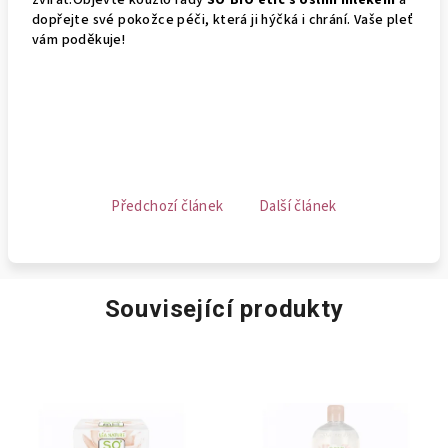
zvířat.Objevte kouzlo řady
SO’BiO étic s oslím mlékem
a
dopřejte své pokožce péči, která ji hýčká i chrání. Vaše pleť
vám poděkuje!
Předchozí článek
Další článek
Související produkty