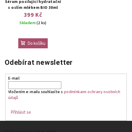
Sérum posilující hydratační
s oslím mlékem BIO 30ml
399 Kč
Skladem
(2 ks)
Do košíku
Odebírat newsletter
E-mail
Vložením e-mailu souhlasíte s
podmínkami ochrany osobních
údajů
Přihlásit se
Z
Informace pro vás