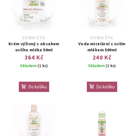
SO’BIO ÉTIC
SO’BIO ÉTIC
Krém výživný s obsahem
Voda micelární s oslím
oslího mléka 50ml
mlékem 500ml
364 Kč
240 Kč
Skladem
(1 ks)
Skladem
(1 ks)
Do košíku
Do košíku