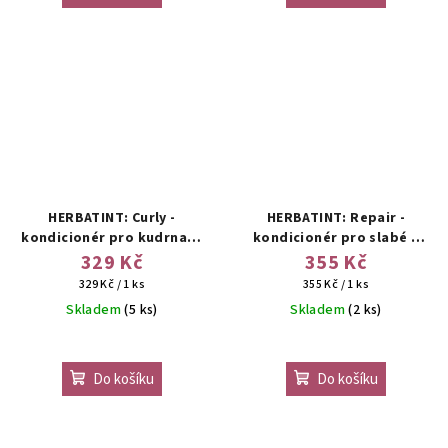
HERBATINT: Curly -
HERBATINT: Repair -
kondicionér pro kudrnaté
kondicionér pro slabé a
a vlnité vlasy
poškozené vlasy
329 Kč
355 Kč
Měrná
Měrná
329 Kč / 1 ks
355 Kč / 1 ks
cena:
cena:
Skladem
(5 ks)
Skladem
(2 ks)
Do košíku
Do košíku