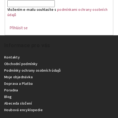
Vložením e-mailu souhlasíte s
podmínkami ochrany osobních
údajů
Přihlásit se
Z
Informace pro vás
á
p
Kontakty
a
Obchodní podmínky
t
Podmínky ochrany osobních údajů
í
Moje objednávka
Doprava a Platba
Poradna
Blog
Abeceda složení
Houbová encyklopedie