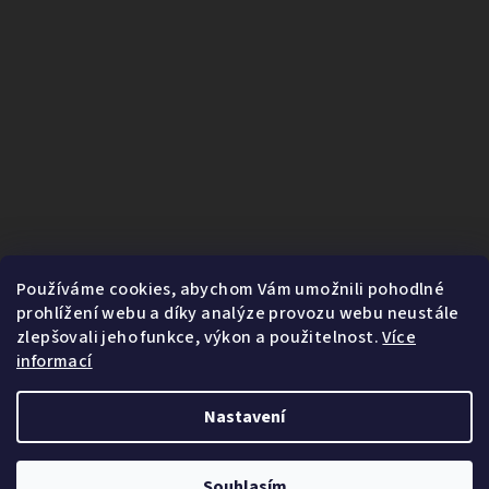
Používáme cookies, abychom Vám umožnili pohodlné
prohlížení webu a díky analýze provozu webu neustále
zlepšovali jeho funkce, výkon a použitelnost.
Více
informací
Nastavení
1
Copyright 2026
Fairnature.cz
. Všechna práva vyhrazena.
Souhlasím