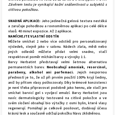
Závěrem testu je vynikající kožní snášenlivost u subjektů s
citlivou pokožkou.
SNADNÁ APLIKACE:
Jeho jedinečná gelová textura nestéká
a zaručuje pohodlnou a rovnoměrnou aplikaci po celé délce
vlasů. 40 minut expozice. Až 2 aplikace.
NAMÍCHEJTE VLASTNÍ ODSTÍN
Můžete smíchat 2 nebo více odstínů pro personalizovaný
výsledek, stejně jako v salonu.
Nádech zlata, mědi nebo
jiných odlesků můžete přidat velmi snadno, stačí
respektovat poměr míchání barvy a vývojky 1:1.
Barvy Herbatint představují velmi šetrnou alternativu
permanentních barev.
Neobsahují amoniak, resorcinol,
parabeny, alkohol ani parfemaci.
Jejich nespornou
předností je to, že už při prvním použití 100% kryjí šediny,
aniž by přitom vlasy poškozovaly. Díky krémové konzistenci
je není třeba připravovat podobně jako hennu, ale stačí jen
smíchat barvicí gel s vyvíjecí emulzí. Barvy Herbatint jsou
navíc dermatologicky testované na citlivé pokožce a ve
svém složení obsahují bio výtažky z osmi bylin, které vlasy
regenerují. Pomáhají je celkově posilovat, dodávají účesu
krásný lesk a současně udržují pokožku hlavy zklidněnou.