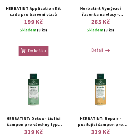
HERBATINT Application Kit
Herbatint Vymývací
sada pro barvení vlasů
řasenka na vlasy -
Temporary Hair Touch Up
199 Kč
265 Kč
Skladem
(8 ks)
Skladem
(3 ks)
Detail
Do košíku
HERBATINT: Detox - čistící
HERBATINT: Repair -
šampon pro všechny typy
posilující šampon pro
vlasů
slabé nebo poškozené
319 Kč
319 Kč