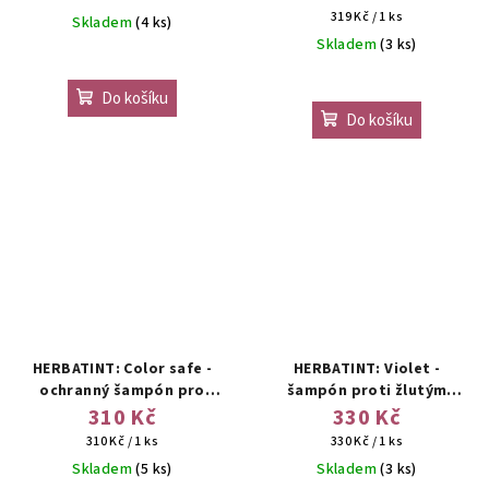
vlasy
Měrná
319 Kč / 1 ks
Skladem
(4 ks)
cena:
Skladem
(3 ks)
Do košíku
Do košíku
HERBATINT: Color safe -
HERBATINT: Violet -
ochranný šampón pro
šampón proti žlutým
barvené vlasy
tónům
310 Kč
330 Kč
Měrná
Měrná
310 Kč / 1 ks
330 Kč / 1 ks
cena:
cena:
Skladem
(5 ks)
Skladem
(3 ks)