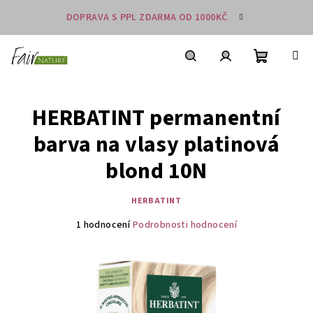
Přejít
DOPRAVA S PPL ZDARMA OD 1000KČ
na
obsah
Nákupní
košík
Hledat
Přihlášení
HERBATINT permanentní
barva na vlasy platinová
blond 10N
HERBATINT
Průměrné
1 hodnocení
Podrobnosti hodnocení
hodnocení
produktu
je
5,0
z
5