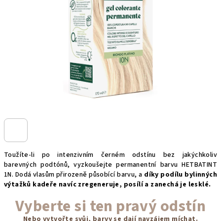
hvězdiček.
Toužíte-li po intenzivním černém odstínu bez jakýchkoliv
barevných podtónů, vyzkoušejte permanentní barvu HETBATINT
1N. Dodá vlasům přirozeně působící barvu, a
díky podílu bylinných
výtažků kadeře navíc zregeneruje, posílí a zanechá je lesklé.
Vyberte
si ten pravý odstín
Nebo vytvořte svůj, barvy se dají navzájem míchat.