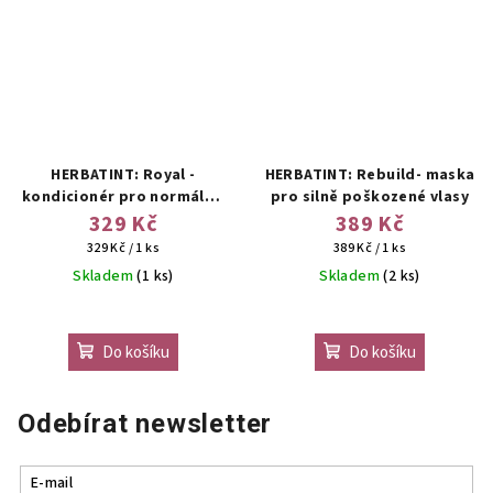
HERBATINT: Royal -
HERBATINT: Rebuild- maska
kondicionér pro normální,
pro silně poškozené vlasy
slabé a barvené vlasy
329 Kč
389 Kč
Měrná
Měrná
329 Kč / 1 ks
389 Kč / 1 ks
cena:
cena:
Skladem
(1 ks)
Skladem
(2 ks)
Do košíku
Do košíku
Odebírat newsletter
E-mail