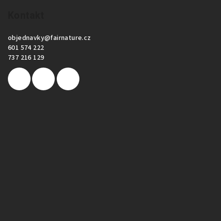
Kontakt
objednavky
@
fairnature.cz
601 574 222
737 216 129