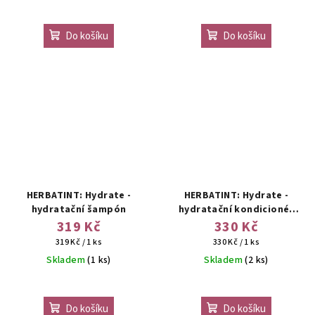
Do košíku
Do košíku
HERBATINT: Hydrate -
HERBATINT: Hydrate -
hydratační šampón
hydratační kondicionér
pro suché a normální vlasy
319 Kč
330 Kč
Měrná
Měrná
319 Kč / 1 ks
330 Kč / 1 ks
cena:
cena:
Skladem
(1 ks)
Skladem
(2 ks)
Do košíku
Do košíku