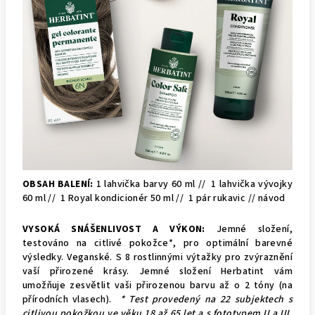
OBSAH BALENÍ:
1 lahvička barvy 60 ml //
1 lahvička vývojky
60 ml //
1 Royal kondicionér 50 ml //
1 pár rukavic // návod
VYSOKÁ SNÁŠENLIVOST A VÝKON:
Jemné složení,
testováno na citlivé pokožce*, pro optimální barevné
výsledky. Veganské. S 8 rostlinnými výtažky pro zvýraznění
vaší přirozené krásy.
Jemné složení Herbatint vám
umožňuje zesvětlit vaši přirozenou barvu až o 2 tóny (na
přírodních vlasech).
* Test provedený na 22 subjektech s
citlivou pokožkou ve věku 18 až 65 let a s fototypem II a III.