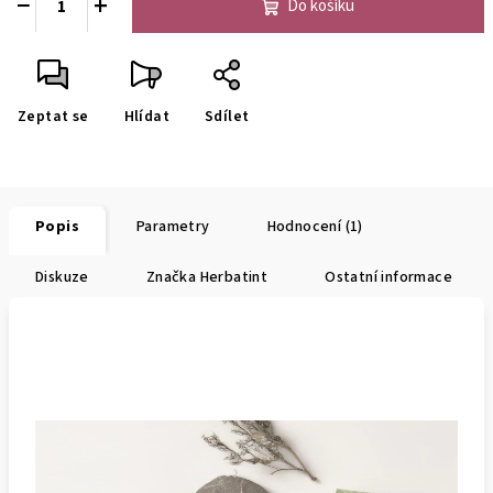
−
+
Do košíku
Zeptat se
Hlídat
Sdílet
Popis
Parametry
Hodnocení (1)
Diskuze
Značka
Herbatint
Ostatní informace