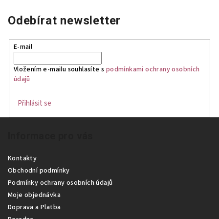
Odebírat newsletter
E-mail
Vložením e-mailu souhlasíte s
podmínkami ochrany osobních
údajů
Přihlásit se
Z
Informace pro vás
á
p
Kontakty
a
Obchodní podmínky
t
Podmínky ochrany osobních údajů
í
Moje objednávka
Doprava a Platba