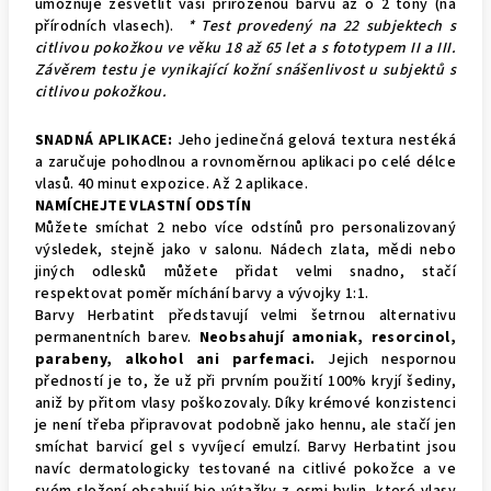
umožňuje zesvětlit vaši přirozenou barvu až o 2 tóny (na
přírodních vlasech).
* Test provedený na 22 subjektech s
citlivou pokožkou ve věku 18 až 65 let a s fototypem II a III.
Závěrem testu je vynikající kožní snášenlivost u subjektů s
citlivou pokožkou.
SNADNÁ APLIKACE:
Jeho jedinečná gelová textura nestéká
a zaručuje pohodlnou a rovnoměrnou aplikaci po celé délce
vlasů. 40 minut expozice. Až 2 aplikace.
NAMÍCHEJTE VLASTNÍ ODSTÍN
Můžete smíchat 2 nebo více odstínů pro personalizovaný
výsledek, stejně jako v salonu.
Nádech zlata, mědi nebo
jiných odlesků můžete přidat velmi snadno, stačí
respektovat poměr míchání barvy a vývojky 1:1.
Barvy Herbatint představují velmi šetrnou alternativu
permanentních barev.
Neobsahují amoniak, resorcinol,
parabeny, alkohol ani parfemaci.
Jejich nespornou
předností je to, že už při prvním použití 100% kryjí šediny,
aniž by přitom vlasy poškozovaly. Díky krémové konzistenci
je není třeba připravovat podobně jako hennu, ale stačí jen
smíchat barvicí gel s vyvíjecí emulzí. Barvy Herbatint jsou
navíc dermatologicky testované na citlivé pokožce a ve
svém složení obsahují bio výtažky z osmi bylin, které vlasy