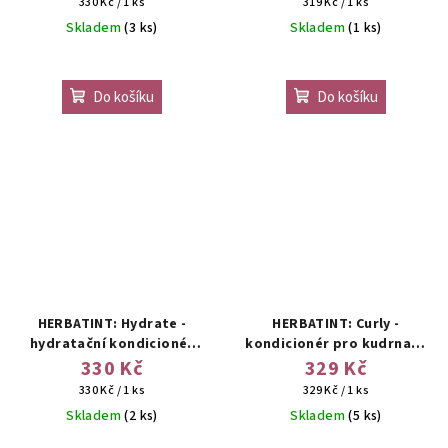
Měrná
Měrná
330 Kč / 1 ks
319 Kč / 1 ks
cena:
cena:
Skladem
(3 ks)
Skladem
(1 ks)
Do košíku
Do košíku
HERBATINT: Hydrate -
HERBATINT: Curly -
hydratační kondicionér
kondicionér pro kudrnaté
pro suché a normální vlasy
a vlnité vlasy
330 Kč
329 Kč
Měrná
Měrná
330 Kč / 1 ks
329 Kč / 1 ks
cena:
cena:
Skladem
(2 ks)
Skladem
(5 ks)