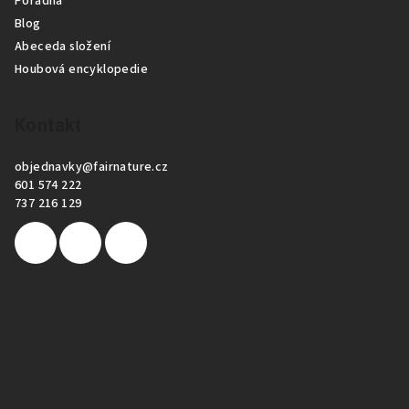
Poradna
Blog
Abeceda složení
Houbová encyklopedie
Kontakt
objednavky
@
fairnature.cz
601 574 222
737 216 129