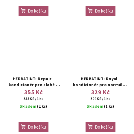
Do košíku
Do košíku
HERBATINT: Repair -
HERBATINT: Royal -
kondicionér pro slabé a
kondicionér pro normální,
poškozené vlasy
slabé a barvené vlasy
355 Kč
329 Kč
Měrná
Měrná
355 Kč / 1 ks
329 Kč / 1 ks
cena:
cena:
Skladem
(2 ks)
Skladem
(1 ks)
Do košíku
Do košíku