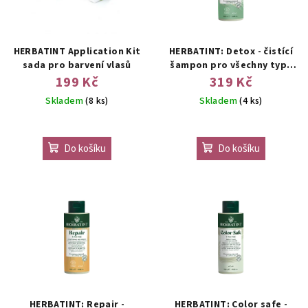
HERBATINT Application Kit
HERBATINT: Detox - čistící
sada pro barvení vlasů
šampon pro všechny typy
vlasů
199 Kč
319 Kč
Skladem
(8 ks)
Skladem
(4 ks)
Do košíku
Do košíku
HERBATINT: Repair -
HERBATINT: Color safe -