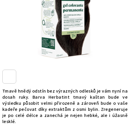
hvězdiček.
Tmavě hnědý odstín bez výrazných odlesků je vám nyní na
dosah ruky. Barva Herbatint tmavý kaštan bude ve
výsledku působit velmi přirozeně a zároveň bude o vaše
kadeře pečovat díky extraktům z osmi bylin. Zregeneruje
je po celé délce a zanechá je nejen hebké, ale i úžasně
lesklé.