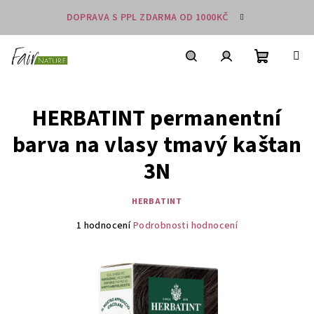
Přejít
DOPRAVA S PPL ZDARMA OD 1000KČ
na
obsah
Nákupní
košík
Hledat
Přihlášení
HERBATINT permanentní
barva na vlasy tmavý kaštan
3N
HERBATINT
Průměrné
1 hodnocení
Podrobnosti hodnocení
hodnocení
produktu
je
5,0
z
5