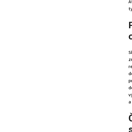
A
t
S
z
r
d
p
d
v
a