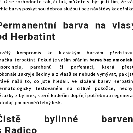
ť už se rozhodnete tak, či tak, můžete si být jistí tím, že v
yhle barvy poskytnou dobrou službu i bez návštěvy kadeřníka
Permanentní barva na vlas
od Herbatint
kvělý kompromis ke klasickým barvám představu
načka
Herbatint. Pokud je vaším přáním
barva bez amoniak
esorcinolu, parabenů či parfemaci, která přes
okonale zakryje šediny a z vlasů se nebude vymývat, pak js
rávě našli to, co jste hledali. Ve složení barev Herbatin
ermatologicky testovaném na citlivé pokožce, nechy
ýtažky z bylinek, které kadeřím dopřejí potřebnou regenera
 dodají jim neuvěřitelný lesk.
Čistě bylinné barven
s Radico