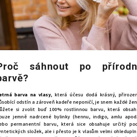
Proč sáhnout po přírodn
barvě?
etrná barva na vlasy
, která účesu dodá krásný, přiroze
ůsobící odstín a zároveň kadeře neponičí, je snem každé žen
ůžete si zvolit buď 100% rostlinnou barvu, která obsah
ouze jemně nadrcené bylinky (hennu, indigo, amlu apod.
ebo permanentní barvu, která sice obsahuje určitý pod
yntetických složek, ale i přesto je k vlasům velmi ohledupln