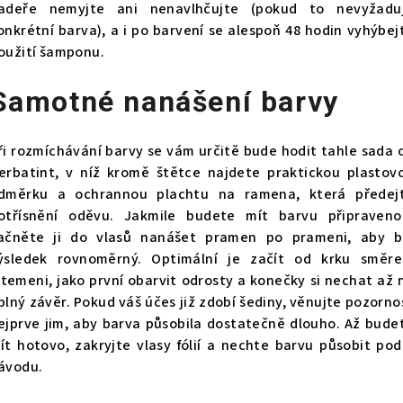
adeře nemyjte ani nenavlhčujte (pokud to nevyžadu
onkrétní barva), a i po barvení se alespoň 48 hodin vyhýbej
oužití šamponu.
Samotné nanášení barvy
ři rozmíchávání barvy se vám určitě bude hodit tahle
sada 
erbatint, v níž kromě štětce najdete praktickou plastov
dměrku a ochrannou plachtu na ramena, která předej
otřísnění oděvu. Jakmile budete mít barvu připraveno
ačněte ji do vlasů nanášet pramen po prameni, aby b
ýsledek rovnoměrný. Optimální je začít od krku směr
 temeni, jako první obarvit odrosty a konečky si nechat až 
plný závěr. Pokud váš účes již zdobí šediny, věnujte pozorno
ejprve jim, aby barva působila dostatečně dlouho. Až bude
ít hotovo, zakryjte vlasy fólií a nechte barvu působit pod
ávodu.