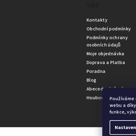
vás
p
a
Kontakty
t
Obchodní podmínky
Podmínky ochrany
í
osobních údajů
Moje objednávka
Doprava a Platba
Poradna
Blog
Abeceda složení
Houbová encyklopedi
Používáme 
webu a díky
funkce, výk
Nastaven