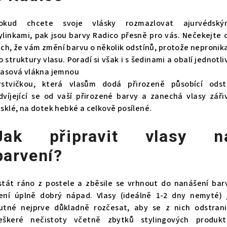
okud chcete svoje vlásky rozmazlovat ajurvédský
ylinkami, pak jsou
barvy Radico přesně pro vás. Nečekejte 
ich, že vám změní barvu o několik odstínů, protože nepronika
o struktury vlasu. Poradí si však i s šedinami a obalí jednotli
lasová vlákna jemnou
rstvičkou, která vlasům dodá přirozeně působící odst
dvíjející se od vaší přirozené barvy a zanechá vlasy záři
esklé, na dotek hebké a celkově posílené.
Jak připravit vlasy n
barvení?
stát ráno z postele a zběsile se vrhnout do nanášení bar
ení úplně dobrý nápad. Vlasy (ideálně 1-2 dny nemyté) 
utné nejprve důkladně rozčesat, aby se z nich odstrani
eškeré nečistoty včetně zbytků stylingových produkt