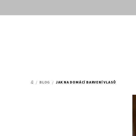
Přejít
na
obsah
/
BLOG
/
JAK NA DOMÁCÍ BARVENÍ VLASŮ
DOMŮ