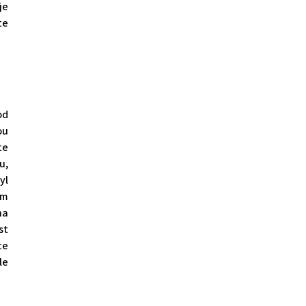
je
te
od
ou
te
u,
yl
em
na
st
te
le