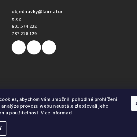
objednavky
@
fairnatur
e.cz
601 574 222
737 216 129
e
cookies, abychom Vám umožnili pohodlné prohlížení
 analýze provozu webu neustále zlepšovali jeho
on a použitelnost.
Více informací
1
í
Copyright 2026
Fairnature.cz
. Všechna práva vyhr