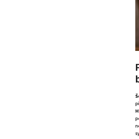
Š
p
M
p
n
s