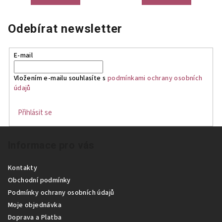
Odebírat newsletter
E-mail
Vložením e-mailu souhlasíte s
podmínkami ochrany osobních
údajů
Přihlásit se
Z
Informace pro vás
á
p
Kontakty
a
Obchodní podmínky
t
Podmínky ochrany osobních údajů
í
Moje objednávka
Doprava a Platba