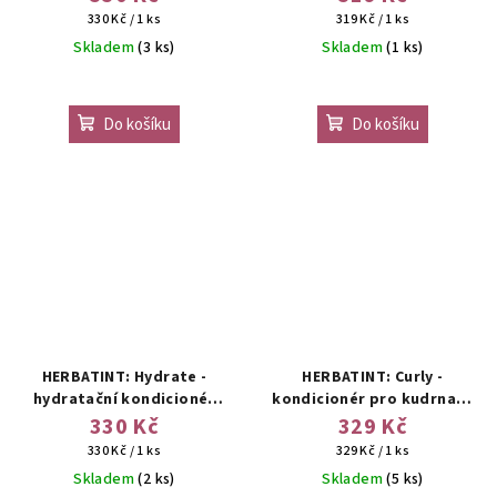
Měrná
Měrná
330 Kč / 1 ks
319 Kč / 1 ks
cena:
cena:
Skladem
(3 ks)
Skladem
(1 ks)
Do košíku
Do košíku
HERBATINT: Hydrate -
HERBATINT: Curly -
hydratační kondicionér
kondicionér pro kudrnaté
pro suché a normální vlasy
a vlnité vlasy
330 Kč
329 Kč
Měrná
Měrná
330 Kč / 1 ks
329 Kč / 1 ks
cena:
cena:
Skladem
(2 ks)
Skladem
(5 ks)