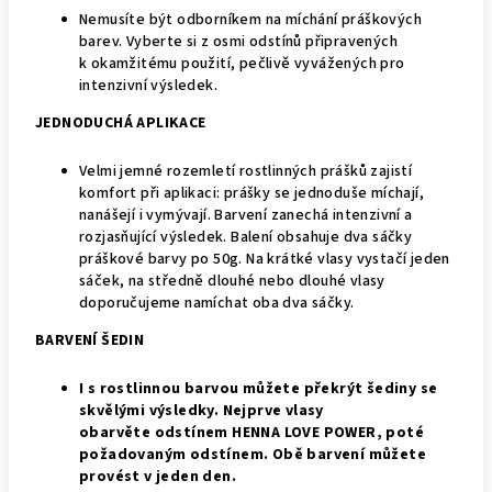
Nemusíte být odborníkem na míchání práškových
barev. Vyberte si z osmi odstínů připravených
k okamžitému použití, pečlivě vyvážených pro
intenzivní výsledek.
JEDNODUCHÁ APLIKACE
Velmi jemné rozemletí rostlinných prášků zajistí
komfort při aplikaci: prášky se jednoduše míchají,
nanášejí i vymývají. Barvení zanechá intenzivní a
rozjasňující výsledek. Balení obsahuje dva sáčky
práškové barvy po 50g. Na krátké vlasy vystačí jeden
sáček, na středně dlouhé nebo dlouhé vlasy
doporučujeme namíchat oba dva sáčky.
BARVENÍ ŠEDIN
I s rostlinnou barvou můžete překrýt šediny se
skvělými výsledky. Nejprve vlasy
obarvěte odstínem HENNA LOVE POWER, poté
požadovaným odstínem. Obě barvení můžete
provést v jeden den.