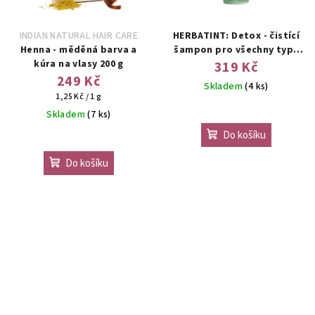
INDIAN NATURAL HAIR CARE
HERBATINT: Detox - čistící
Henna - měděná barva a
šampon pro všechny typy
kúra na vlasy 200 g
vlasů
319 Kč
249 Kč
Skladem
(4 ks)
Měrná
1,25 Kč / 1 g
cena:
Skladem
(7 ks)
Do košíku
Průměrné
hodnocení
Do košíku
produktu
je
3,8
z
5
hvězdiček.