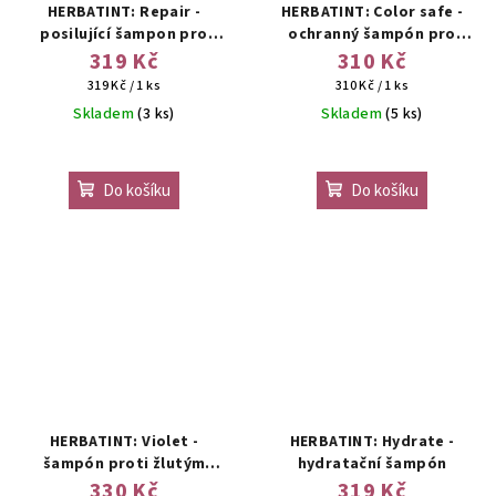
HERBATINT: Repair -
HERBATINT: Color safe -
posilující šampon pro
ochranný šampón pro
slabé nebo poškozené
barvené vlasy
319 Kč
310 Kč
vlasy
Měrná
Měrná
319 Kč / 1 ks
310 Kč / 1 ks
cena:
cena:
Skladem
(3 ks)
Skladem
(5 ks)
Do košíku
Do košíku
HERBATINT: Violet -
HERBATINT: Hydrate -
šampón proti žlutým
hydratační šampón
tónům
330 Kč
319 Kč