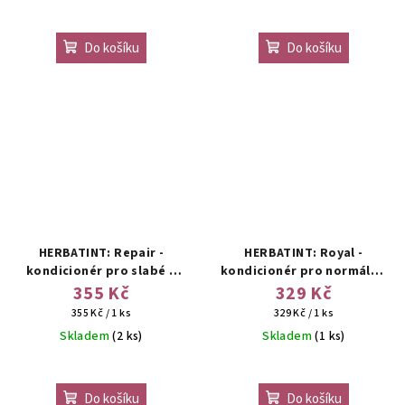
Do košíku
Do košíku
HERBATINT: Repair -
HERBATINT: Royal -
kondicionér pro slabé a
kondicionér pro normální,
poškozené vlasy
slabé a barvené vlasy
355 Kč
329 Kč
Měrná
Měrná
355 Kč / 1 ks
329 Kč / 1 ks
cena:
cena:
Skladem
(2 ks)
Skladem
(1 ks)
Do košíku
Do košíku