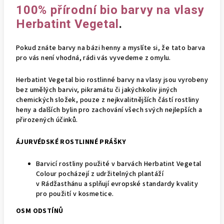
100% přírodní bio barvy na vlasy
Herbatint Vegetal
.
Pokud znáte barvy na bázi henny a myslíte si, že tato barva
pro vás není vhodná, rádi vás vyvedeme z omylu.
Herbatint Vegetal bio rostlinné barvy na vlasy jsou vyrobeny
bez umělých barviv, pikramátu či jakýchkoliv jiných
chemických složek, pouze z nejkvalitnějších částí rostliny
heny a dalších bylin pro zachování všech svých nejlepších a
přirozených účinků.
ÁJURVÉDSKÉ ROSTLINNÉ PRÁŠKY
Barvicí rostliny použité v barvách Herbatint Vegetal
Colour pocházejí z udržitelných plantáží
v Rádžasthánu a splňují evropské standardy kvality
pro použití v kosmetice.
OSM ODSTÍNŮ