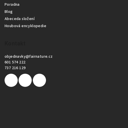
Poradna
Blog
Abeceda složení
Houbová encyklopedie
Kontakt
objednavky
@
fairnature.cz
601 574 222
737 216 129