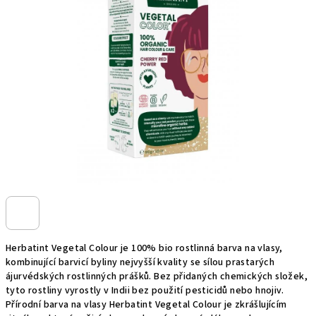
z
5
hvězdiček.
Herbatint Vegetal Colour je 100% bio rostlinná barva na vlasy,
kombinující barvicí byliny nejvyšší kvality se sílou prastarých
ájurvédských rostlinných prášků. Bez přidaných chemických složek,
tyto rostliny vyrostly v Indii bez použití pesticidů nebo hnojiv.
Přírodní barva na vlasy Herbatint Vegetal Colour je zkrášlujícím