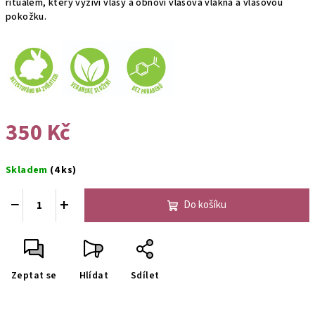
rituálem, který vyživí vlasy a obnoví vlasová vlákna a vlasovou
pokožku.
350 Kč
Měrná
Skladem
(4 ks)
cena:
−
+
Do košíku
Zeptat se
Hlídat
Sdílet