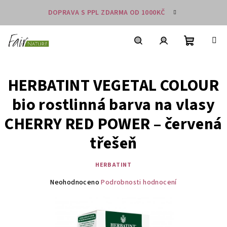
Přejít
DOPRAVA S PPL ZDARMA OD 1000KČ
na
obsah
Nákupní
košík
Hledat
Přihlášení
HERBATINT VEGETAL COLOUR
bio rostlinná barva na vlasy
CHERRY RED POWER – červená
třešeň
HERBATINT
Průměrné
Neohodnoceno
Podrobnosti hodnocení
hodnocení
produktu
je
0,0