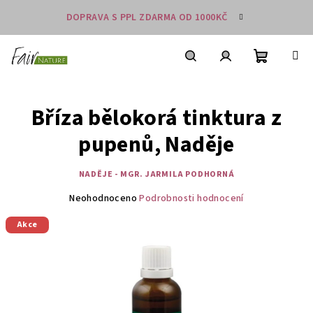
Přejít
DOPRAVA S PPL ZDARMA OD 1000KČ
na
obsah
Nákupní
košík
Hledat
Přihlášení
Bříza bělokorá tinktura z
pupenů, Naděje
NADĚJE - MGR. JARMILA PODHORNÁ
Průměrné
Neohodnoceno
Podrobnosti hodnocení
hodnocení
Akce
produktu
je
0,0
z
5
hvězdiček.