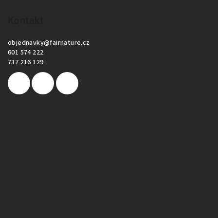
Kontakt
objednavky
@
fairnature.cz
601 574 222
737 216 129