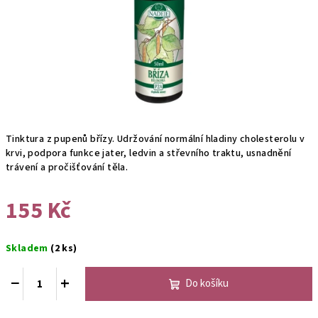
Tinktura z pupenů břízy. Udržování normální hladiny cholesterolu v
krvi, podpora funkce jater, ledvin a střevního traktu, usnadnění
trávení a pročišťování těla.
155 Kč
Měrná
Skladem
(2 ks)
cena:
−
+
Do košíku