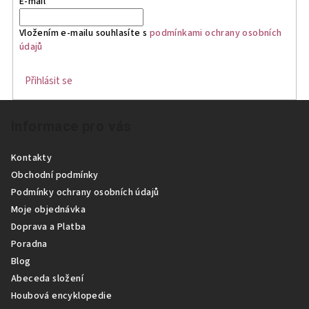
E-mail
Vložením e-mailu souhlasíte s
podmínkami ochrany osobních
údajů
Přihlásit se
Z
Informace pro vás
á
p
Kontakty
a
Obchodní podmínky
t
Podmínky ochrany osobních údajů
í
Moje objednávka
Doprava a Platba
Poradna
Blog
Abeceda složení
Houbová encyklopedie