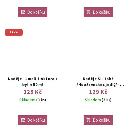
Do košíku
Do košíku
Akce
Naděje - Jmelí tinktura z
Naděje Šii-také
bylin 50 ml
/Houževnatec jedlý/ -
tinktura z houby 50 ml
129 Kč
129 Kč
Skladem
(3 ks)
Skladem
(3 ks)
Do košíku
Do košíku