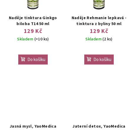
Naděje tinktura Ginkgo
Naděje Rehmanie lepkavá -
biloba T14 50 ml
tinktura z byliny 50 ml
129 Kč
129 Kč
Skladem
(>10 ks)
Skladem
(2 ks)
Do košíku
Do košíku
Jasná mysl, YaoMedica
Jaterní detox, YaoMedica