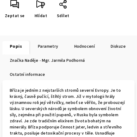
Zeptat se
Hlídat
Sdílet
Popis
Parametry
Hodnocení
Diskuze
Značka
Naděje - Mgr. Jarmila Podhorná
Ostatní informace
Bříza je jedním z nejstarších stromů severní Evropy. Je to
krásný, časně pučící, štíhlý strom. Již v mytologii hrály
významnou roli její větvičky, neboť se věřilo, že probouzejí
lásku. U severských národů je symbolem obnovení životní
síly, zejména při použití pupenů, v Rusku byla symbolem
zdraví. Je zde tradičním elixírem života bohatým na
minerály.
Bříza podporuje činnost jater, ledvin a střevního
traktu, posiluje detoxikační procesy v těle. Usnadňuje