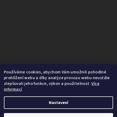
Používáme cookies, abychom Vám umožnili pohodlné
prohlížení webu a díky analýze provozu webu neustále
zlepšovali jeho funkce, výkon a použitelnost.
Více
informací
Nastavení
1
Copyright 2026
Fairnature.cz
. Všechna práva vyhrazena.