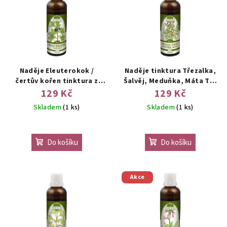
Naděje Eleuterokok /
Naděje tinktura Třezalka,
čertův kořen tinktura z
Šalvěj, Meduňka, Máta T41
byliny 50 ml
50 ml
129 Kč
129 Kč
Skladem
(1 ks)
Skladem
(1 ks)
Do košíku
Do košíku
Akce