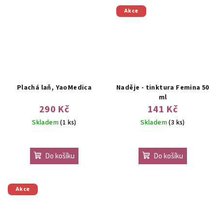
Akce
Plachá laň, YaoMedica
Naděje - tinktura Femina 50
ml
290 Kč
141 Kč
Skladem
(1 ks)
Skladem
(3 ks)
Do košíku
Do košíku
Akce