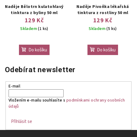
Naděje Bělotrn kulatohlavý
Naděje Pivoňka lékařská
tinktura z byliny 50 ml
tinktura z rostliny 50 ml
129 Kč
129 Kč
Skladem
(1 ks)
Skladem
(5 ks)
Do košíku
Do košíku
Odebírat newsletter
E-mail
Vložením e-mailu souhlasíte s
podmínkami ochrany osobních
údajů
Přihlásit se
Z