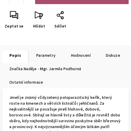
Zeptat se
Hlídat
Sdílet
Popis
Parametry
Hodnocení
Diskuze
Značka
Naděje - Mgr. Jarmila Podhorná
Ostatní informace
Jmelí je známý vždyzelený poloparazitický keřík, který
roste na kmenech a větvích listnáčů i jehličnanů. Za
nejkvalitnější se považuje jmelí hlohové, dubové,
borovicové. Sbírají se hlavně listy a důležitá je rovněž doba
sběru, kdy nejhodnotnější surovinu poskytne sběr březnový
a prosincový. K nejvýznamnějším účinným látkám patří