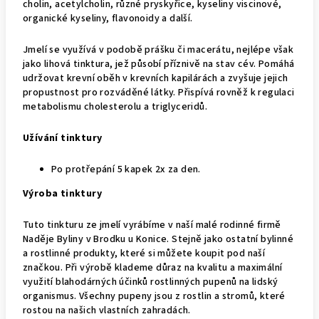
cholin, acetylcholin, různé pryskyřice, kyseliny viscinové,
organické kyseliny, flavonoidy a další.
Jmelí se využívá v podobě prášku
či macerátu, nejlépe však
jako lihová tinktura, jež působí příznivě na stav cév. Pomáhá
udržovat krevní oběh v krevních kapilárách a zvyšuje jejich
propustnost pro rozváděné látky. Přispívá rovněž k regulaci
metabolismu cholesterolu a triglyceridů.
Užívání tinktury
Po protřepání 5 kapek 2x za den.
Výroba tinktury
Tuto tinkturu ze jmelí vyrábíme v naší malé rodinné firmě
Naděje Byliny v Brodku u Konice. Stejně jako ostatní bylinné
a rostlinné produkty, které si můžete koupit pod naší
značkou. Při výrobě klademe důraz na kvalitu a maximální
využití blahodárných účinků rostlinných pupenů na lidský
organismus. Všechny pupeny jsou z rostlin a stromů, které
rostou na našich vlastních zahradách.