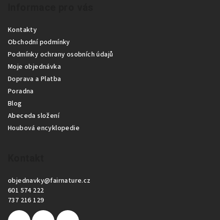
Informace pro vás
á
p
Kontakty
a
Obchodní podmínky
t
Podmínky ochrany osobních údajů
í
Moje objednávka
Doprava a Platba
Poradna
Blog
Abeceda složení
Houbová encyklopedie
Kontakt
objednavky
@
fairnature.cz
601 574 222
737 216 129