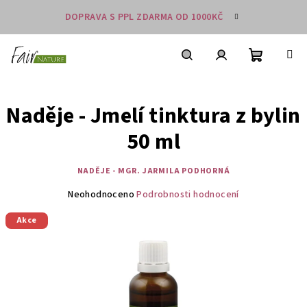
Přejít
DOPRAVA S PPL ZDARMA OD 1000KČ
na
obsah
Nákupní
košík
Hledat
Přihlášení
Naděje - Jmelí tinktura z bylin
50 ml
NADĚJE - MGR. JARMILA PODHORNÁ
Průměrné
Neohodnoceno
Podrobnosti hodnocení
hodnocení
Akce
produktu
je
0,0
z
5
hvězdiček.