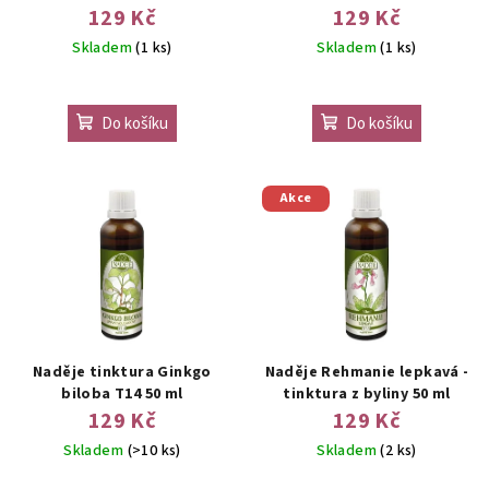
byliny 50 ml
50 ml
129 Kč
129 Kč
Skladem
(1 ks)
Skladem
(1 ks)
Do košíku
Do košíku
Akce
Naděje tinktura Ginkgo
Naděje Rehmanie lepkavá -
biloba T14 50 ml
tinktura z byliny 50 ml
129 Kč
129 Kč
Skladem
(>10 ks)
Skladem
(2 ks)