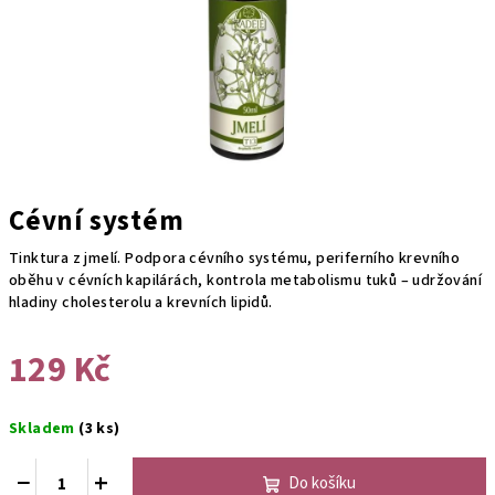
Cévní systém
Tinktura z jmelí. Podpora cévního systému, periferního krevního
oběhu v cévních kapilárách, kontrola metabolismu tuků – udržování
hladiny cholesterolu a krevních lipidů.
129 Kč
Měrná
Skladem
(3 ks)
cena:
−
+
Do košíku