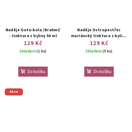
Naděje Gotu-kola /Brahmí/
Naděje Ostropestřec
- tinktura z byliny 50 ml
mariánský tinktura z byliny
50 ml
129 Kč
129 Kč
Skladem
(1 ks)
Skladem
(5 ks)
Do košíku
Do košíku
Akce