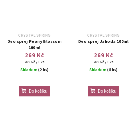
CRYSTAL SPRING
CRYSTAL SPRING
Deo sprej Peony Blossom
Deo sprej Jahoda 100ml
100ml
269 Kč
269 Kč
Měrná
Měrná
269 Kč / 1 ks
269 Kč / 1 ks
cena:
cena:
Skladem
(2 ks)
Skladem
(6 ks)
Do košíku
Do košíku