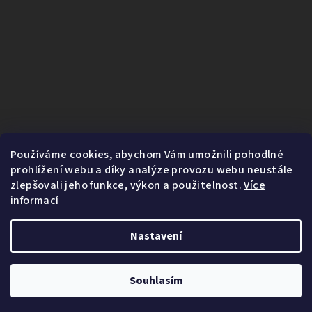
Používáme cookies, abychom Vám umožnili pohodlné
prohlížení webu a díky analýze provozu webu neustále
zlepšovali jeho funkce, výkon a použitelnost.
Více
informací
Nastavení
1
Copyright 2026
Fairnature.cz
. Všechna práva vyhrazena.
Souhlasím
Vytvořil Shoptet