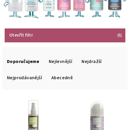
Otevřít filtr
Ř
a
Doporučujeme
Nejlevnější
Nejdražší
z
e
Nejprodávanější
Abecedně
n
í
p
r
o
d