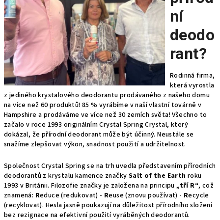
ní
deodo
rant?
Rodinná firma,
která vyrostla
z jediného krystalového deodorantu prodávaného z našeho domu
na více než 60 produktů!
85 % vyrábíme v naší vlastní továrně v
Hampshire a prodáváme ve více než 30 zemích světa!
Všechno to
začalo v roce 1993 originálním Crystal Spring Crystal, který
dokázal, že přírodní deodorant může být účinný.
Neustále se
snažíme zlepšovat výkon, snadnost použití a udržitelnost.
Společnost Crystal Spring se na trh uvedla představením přírodních
deodorantů z krystalu kamence značky
Salt of the Earth
roku
1993 v Británii. Filozofie značky je založena na principu
„tří R“
, což
znamená:
R
educe (redukovat) -
R
euse (znovu používat) -
R
ecycle
(recyklovat). Hesla jasně poukazují na důležitost přírodního složení
bez rezignace na efektivní použití vyráběných deodorantů.