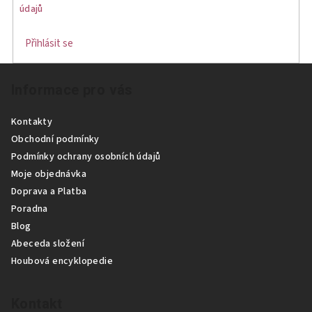
í
údajů
p
r
Přihlásit se
v
Z
k
Informace pro vás
á
y
p
v
Kontakty
ý
a
Obchodní podmínky
p
t
Podmínky ochrany osobních údajů
i
í
Moje objednávka
s
Doprava a Platba
u
Poradna
Blog
Abeceda složení
Houbová encyklopedie
Kontakt