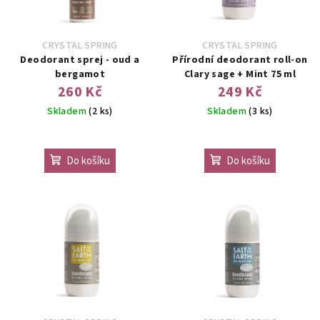
u
k
CRYSTAL SPRING
CRYSTAL SPRING
t
Deodorant sprej - oud a
Přírodní deodorant roll-on
ů
bergamot
Clary sage + Mint 75 ml
260 Kč
249 Kč
Skladem
(2 ks)
Skladem
(3 ks)
Do košíku
Do košíku