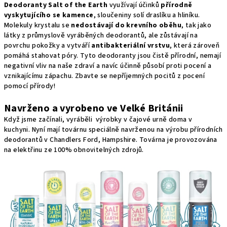
Deodoranty Salt of the Earth
využívají účinků
přírodně
vyskytujícího se kamence
, sloučeniny solí draslíku a hliníku.
Molekuly krystalu se
nedostávají do krevního oběhu
, tak jako
látky z průmyslově vyráběných deodorantů, ale zůstávají na
povrchu pokožky a vytváří
antibakteriální vrstvu
, která zároveň
pomáhá stahovat póry. Tyto deodoranty jsou čistě přírodní, nemají
negativní vliv na naše zdraví a navíc účinně působí proti pocení a
vznikajícímu zápachu. Zbavte se nepříjemných pocitů z pocení
pomocí přírody!
Navrženo a vyrobeno ve Velké Británii
Když jsme začínali, vyráběli výrobky v čajové urně doma v
kuchyni. Nyní mají továrnu speciálně navrženou na výrobu přírodních
deodorantů v Chandlers Ford, Hampshire. Továrna je provozována
na elektřinu ze 100% obnovitelných zdrojů.