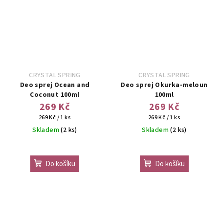
CRYSTAL SPRING
CRYSTAL SPRING
Deo sprej Ocean and
Deo sprej Okurka-meloun
Coconut 100ml
100ml
269 Kč
269 Kč
Měrná
Měrná
269 Kč / 1 ks
269 Kč / 1 ks
cena:
cena:
Skladem
(2 ks)
Skladem
(2 ks)
Do košíku
Do košíku