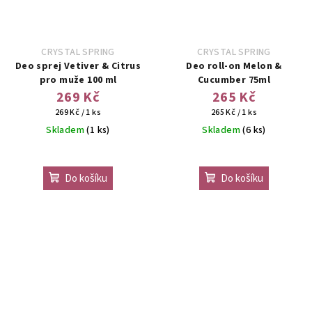
CRYSTAL SPRING
CRYSTAL SPRING
Deo sprej Vetiver & Citrus
Deo roll-on Melon &
pro muže 100 ml
Cucumber 75ml
269 Kč
265 Kč
Měrná
Měrná
269 Kč / 1 ks
265 Kč / 1 ks
cena:
cena:
Skladem
(1 ks)
Skladem
(6 ks)
Do košíku
Do košíku