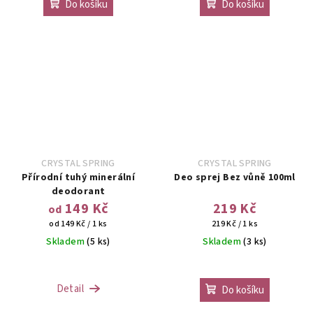
Do košíku
Do košíku
CRYSTAL SPRING
CRYSTAL SPRING
Přírodní tuhý minerální
Deo sprej Bez vůně 100ml
deodorant
149 Kč
219 Kč
od
Měrná
Měrná
od 149 Kč / 1 ks
219 Kč / 1 ks
cena:
cena:
Skladem
(5 ks)
Skladem
(3 ks)
Detail
Do košíku