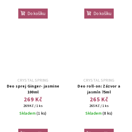
Do košíku
Do košíku
CRYSTAL SPRING
CRYSTAL SPRING
Deo sprej Ginger- jasmine
Deo roll-on: Zázvor a
100ml
jasmín 75ml
269 Kč
265 Kč
Měrná
Měrná
269 Kč / 1 ks
265 Kč / 1 ks
cena:
cena:
Skladem
(1 ks)
Skladem
(8 ks)