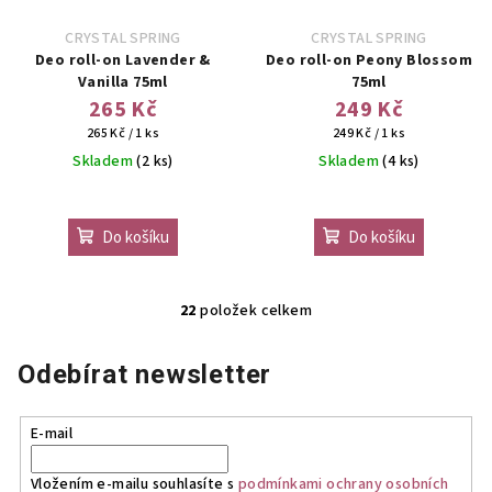
CRYSTAL SPRING
CRYSTAL SPRING
Deo roll-on Lavender &
Deo roll-on Peony Blossom
Vanilla 75ml
75ml
265 Kč
249 Kč
Měrná
Měrná
265 Kč / 1 ks
249 Kč / 1 ks
cena:
cena:
Skladem
(2 ks)
Skladem
(4 ks)
Do košíku
Do košíku
22
položek celkem
O
v
Odebírat newsletter
l
á
d
E-mail
a
c
Vložením e-mailu souhlasíte s
podmínkami ochrany osobních