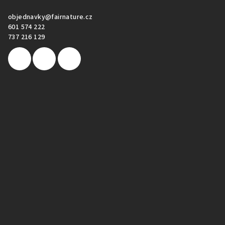
objednavky
@
fairnature.cz
601 574 222
737 216 129