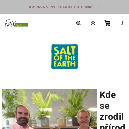
Přejít
DOPRAVA S PPL ZDARMA OD 1000KČ
na
obsah
Nákupní
košík
Hledat
Přihlášení
Kde
se
zrodil
přírod