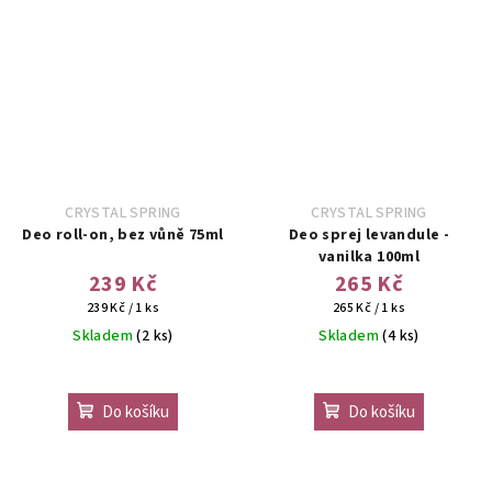
CRYSTAL SPRING
CRYSTAL SPRING
Deo roll-on, bez vůně 75ml
Deo sprej levandule -
vanilka 100ml
239 Kč
265 Kč
Měrná
Měrná
239 Kč / 1 ks
265 Kč / 1 ks
cena:
cena:
Skladem
(2 ks)
Skladem
(4 ks)
Do košíku
Do košíku