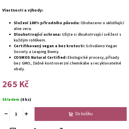
Vlastnosti a výhody:
Složení 100% přírodního původu:
Obohaceno o uklidňující
aloe vera.
Dlouhotrvající ochrana:
Užijte si dlouhotrvající svěžest s
každým rohlíkem.
Certifikovaný vegan a bez krutosti:
Schváleno Vegan
Society a Leaping Bunny.
COSMOS Natural Certified:
Ekologické procesy, přísady
bez GMO, žádné kontroverzní chemikálie a recyklovatelné
obaly.
265 Kč
Měrná
Skladem
(6 ks)
cena:
−
+
Do košíku