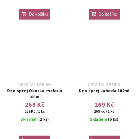
Do košíku
Do košíku
CRYSTAL SPRING
CRYSTAL SPRING
Deo sprej Okurka-meloun
Deo sprej Jahoda 100ml
100ml
269 Kč
269 Kč
Měrná
Měrná
269 Kč / 1 ks
269 Kč / 1 ks
cena:
cena:
Skladem
(2 ks)
Skladem
(6 ks)