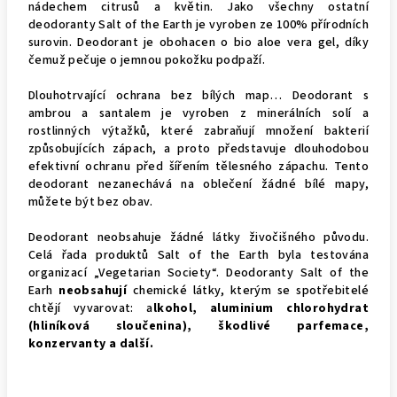
nádechem citrusů a květin. Jako všechny ostatní
deodoranty Salt of the Earth je vyroben ze 100% přírodních
surovin. Deodorant je obohacen o bio aloe vera gel, díky
čemuž pečuje o jemnou pokožku podpaží.
Dlouhotrvající ochrana bez bílých map… Deodorant s
ambrou a santalem je vyroben z minerálních solí a
rostlinných výtažků, které zabraňují množení bakterií
způsobujících zápach, a proto představuje dlouhodobou
efektivní ochranu před šířením tělesného zápachu. Tento
deodorant nezanechává na oblečení žádné bílé mapy,
můžete být bez obav.
Deodorant neobsahuje žádné látky živočišného původu.
Celá řada produktů Salt of the Earth byla testována
organizací „Vegetarian Society“. Deodoranty Salt of the
Earh
neobsahují
chemické látky, kterým se spotřebitelé
chtějí vyvarovat: a
lkohol, aluminium chlorohydrat
(hliníková sloučenina), škodlivé parfemace,
konzervanty a další.