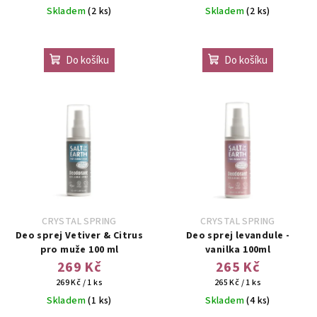
cena:
cena:
Skladem
(2 ks)
Skladem
(2 ks)
Do košíku
Do košíku
CRYSTAL SPRING
CRYSTAL SPRING
Deo sprej Vetiver & Citrus
Deo sprej levandule -
pro muže 100 ml
vanilka 100ml
269 Kč
265 Kč
Měrná
Měrná
269 Kč / 1 ks
265 Kč / 1 ks
cena:
cena:
Skladem
(1 ks)
Skladem
(4 ks)