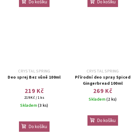
Do košíku
Do košíku
CRYSTAL SPRING
CRYSTAL SPRING
Deo sprej Bez vůně 100ml
Přírodní deo spray Spiced
Gingerbread 100ml
219 Kč
269 Kč
Měrná
219 Kč / 1 ks
Skladem
(2 ks)
cena:
Skladem
(3 ks)
Do košíku
Do košíku