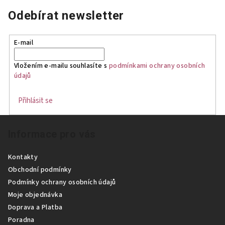
Odebírat newsletter
E-mail
Vložením e-mailu souhlasíte s
podmínkami ochrany osobních
údajů
Přihlásit se
Z
Informace pro vás
á
p
Kontakty
a
Obchodní podmínky
t
Podmínky ochrany osobních údajů
í
Moje objednávka
Doprava a Platba
Poradna