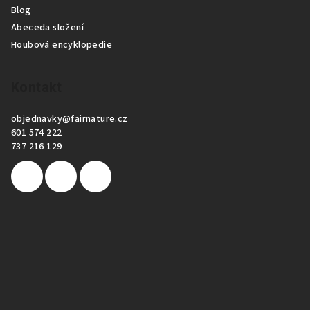
Blog
Abeceda složení
Houbová encyklopedie
Kontakt
objednavky
@
fairnature.cz
601 574 222
737 216 129