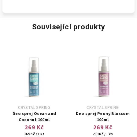
Související produkty
CRYSTAL SPRING
CRYSTAL SPRING
Deo sprej Ocean and
Deo sprej Peony Blossom
Coconut 100ml
100ml
269 Kč
269 Kč
Měrná
Měrná
269 Kč / 1 ks
269 Kč / 1 ks