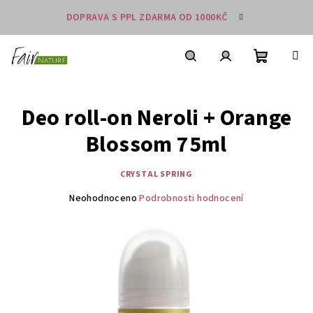
Přejít
DOPRAVA S PPL ZDARMA OD 1000KČ
na
obsah
Nákupní
košík
Hledat
Přihlášení
Deo roll-on Neroli + Orange
Blossom 75ml
CRYSTAL SPRING
Průměrné
Neohodnoceno
Podrobnosti hodnocení
hodnocení
produktu
je
0,0
z
5
hvězdiček.