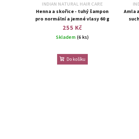
INDIAN NATURAL HAIR CARE
IN
Henna a skořice - tuhý šampon
Amla a
pro normální a jemné vlasy 60 g
such
255 Kč
Skladem
(6 ks)
Průměrné
hodnocení
Do košíku
produktu
je
5,0
z
5
hvězdiček.