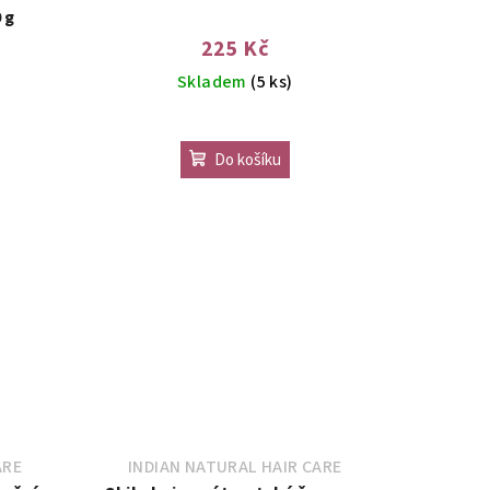
 g
225 Kč
Skladem
(5 ks)
Do košíku
.
ARE
INDIAN NATURAL HAIR CARE