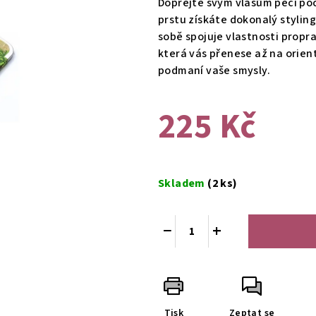
Dopřejte svým vlasům péči poc
je
prstu získáte dokonalý styling
0,0
sobě spojuje vlastnosti prop
z
která vás přenese až na orient
5
podmaní vaše smysly.
hvězdiček.
225 Kč
Měrná
cena:
Skladem
(2 ks)
−
+
Tisk
Zeptat se