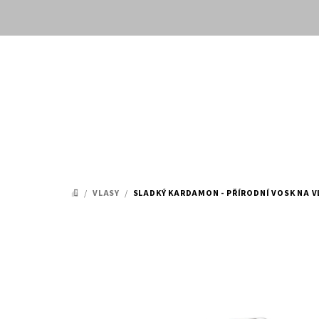
Přejít
na
obsah
/
VLASY
/
SLADKÝ KARDAMON - PŘÍRODNÍ VOSK NA V
DOMŮ