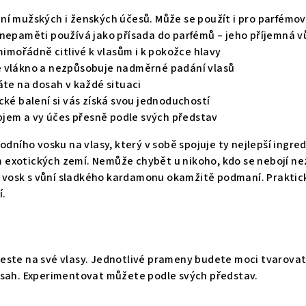
ní mužských i ženských účesů. Může se použít i pro parfémov
nepaměti používá jako přísada do parfémů – jeho příjemná vů
 mimořádně citlivé k vlasům i k pokožce hlavy
 vlákno a nezpůsobuje nadměrné padání vlasů
áte na dosah v každé situaci
cké balení si vás získá svou jednoduchostí
objem a vy účes přesně podle svých představ
rodního vosku na vlasy, který v sobě spojuje ty nejlepší ing
exotických zemí. Nemůže chybět u nikoho, kdo se nebojí nezn
ní vosk s vůní sladkého kardamonu okamžitě podmaní. Praktic
í.
ste na své vlasy. Jednotlivé prameny budete moci tvarovat p
osah. Experimentovat můžete podle svých představ.