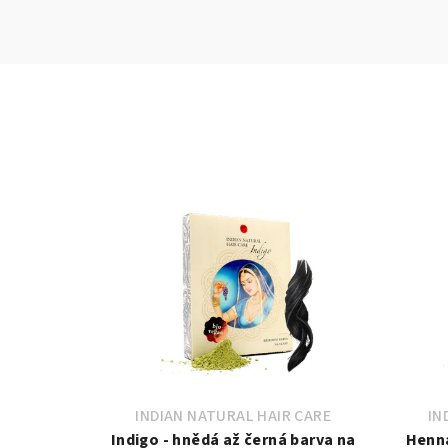
INDIAN NATURAL HAIR CARE
IN
Indigo - hnědá až černá barva na
Henna