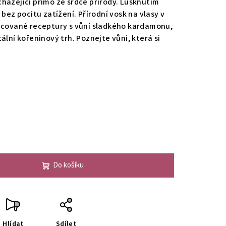
házející přímo ze srdce přírody. Lusknutím
 bez pocitu zatížení. Přírodní vosk na vlasy v
racované receptury s vůní sladkého kardamonu,
ální kořeninový trh. Poznejte vůni, která si
Do košíku
Hlídat
Sdílet