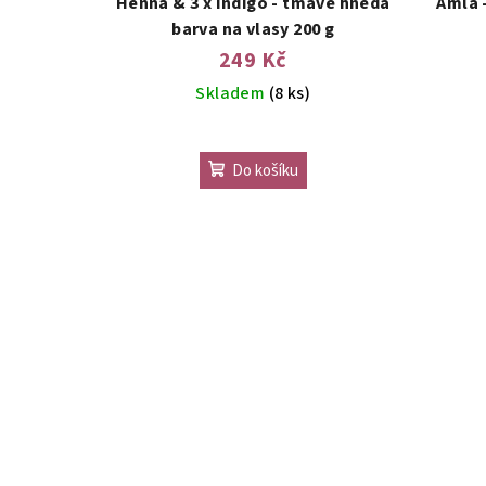
Henna & 3 x Indigo - tmavě hnědá
Amla 
barva na vlasy 200 g
249 Kč
Skladem
(8 ks)
Do košíku