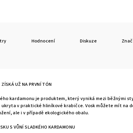
try
Hodnocení
Diskuze
Znač
 ZÍSKÁ UŽ NA PRVNÍ TÓN
adkého kardamonu je produktem, který vyniká mezi běžnými st
ukryta v praktické hliníkové krabičce. Vosk můžete mít na do
žení, ale i v případě ekologického obalu.
OSKU S VŮNÍ SLADKÉHO KARDAMONU