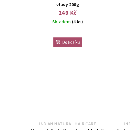
vlasy 200g
249 Kč
Skladem
(4 ks)
Průměrné
hodnocení
Do košíku
produktu
je
5,0
z
5
hvězdiček.
INDIAN NATURAL HAIR CARE
IN