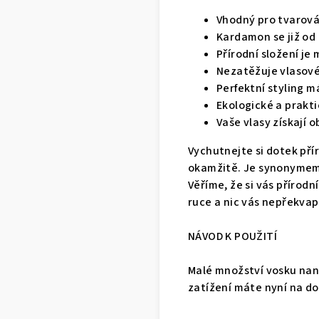
Vhodný pro tvarová
Kardamon se již od 
Přírodní složení je
Nezatěžuje vlasové
Perfektní styling m
Ekologické a prakti
Vaše vlasy získají 
Vychutnejte si dotek pří
okamžitě. Je synonymem 
Věříme, že si vás přírod
ruce a nic vás nepřekvap
NÁVOD K POUŽITÍ
Malé množství vosku nane
zatížení máte nyní na d