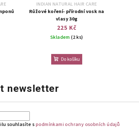
ARE
INDIAN NATURAL HAIR CARE
amponů
Růžové koření- přírodní vosk na
vlasy 30g
225 Kč
Skladem
(2 ks)
Do košíku
t newsletter
.
lu souhlasíte s
podmínkami ochrany osobních údajů