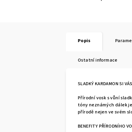
Popis
Parame
Ostatní informace
SLADKÝ KARDAMON SI VÁS
Přírodní vosk s vůní sl
tóny neznámých dálek je 
přírodě nejen ve svém slo
BENEFITY PŘÍRODNÍHO V