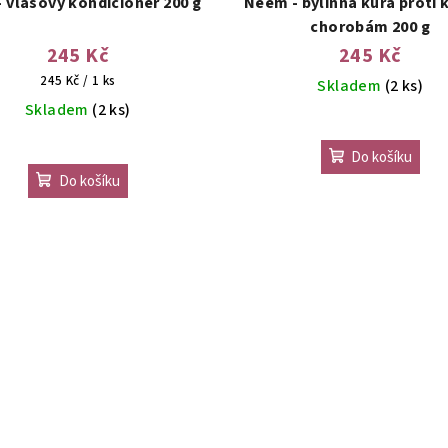
- vlasový kondicionér 200 g
Neem - bylinná kúra proti
chorobám 200 g
245 Kč
245 Kč
Měrná
245 Kč / 1 ks
Skladem
(2 ks)
cena:
Skladem
(2 ks)
Do košíku
Do košíku