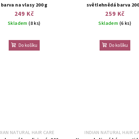
barva na vlasy 200 g
světlehnědá barva 200
249 Kč
259 Kč
Skladem
(8 ks)
Skladem
(6 ks)
Průměrné
hodnocení
Do košíku
Do košíku
produktu
je
5,0
z
5
hvězdiček
DIAN NATURAL HAIR CARE
INDIAN NATURAL HAIR C