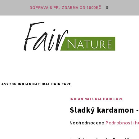
DOPRAVA S PPL ZDARMA OD 1000KČ
LASY 30G
INDIAN NATURAL HAIR CARE
INDIAN NATURAL HAIR CARE
Sladký kardamon - 
Průměrné
Neohodnoceno
Podrobnosti h
hodnocení
produktu