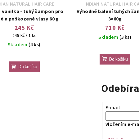
DIAN NATURAL HAIR CARE
INDIAN NATURAL HAIR C
 vanilka - tuhý šampon pro
Výhodné balení tuhých š
é a poškozené vlasy 60 g
3×60g
245 Kč
710 Kč
Měrná
245 Kč / 1 ks
Skladem
(3 ks)
cena:
Skladem
(4 ks)
Průměrné
Průměrné
hodnocení
Do košíku
hodnocení
produktu
Do košíku
produktu
je
je
5,0
5,0
z
Odebíra
z
5
5
hvězdiček
E-mail
hvězdiček.
Vložením e-mai