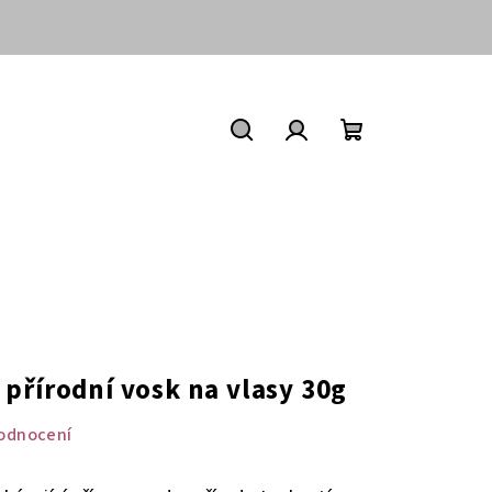
Nákupní
košík
Hledat
Přihlášení
přírodní vosk na vlasy 30g
odnocení