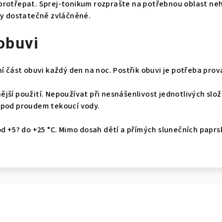
protřepat. Sprej-tonikum rozprašte na potřebnou oblast ne
yly dostatečně zvláčněné.
obuvi
í část obuvi každý den na noc. Postřik obuvi je potřeba prová
ější použití. Nepoužívat při nesnášenlivost jednotlivých slož
 pod proudem tekoucí vody.
od +5? do +25 °C. Mimo dosah dětí a přímých slunečních paprs