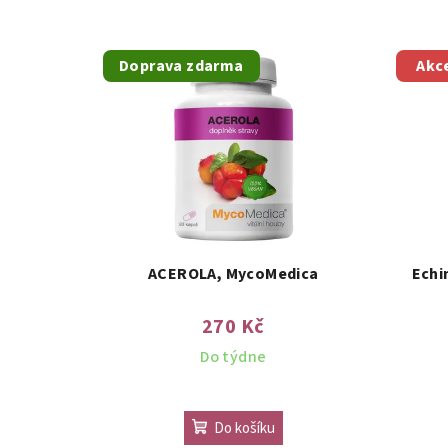
Doprava zdarma
Akc
ACEROLA, MycoMedica
Echi
270 Kč
Do týdne
Do košíku