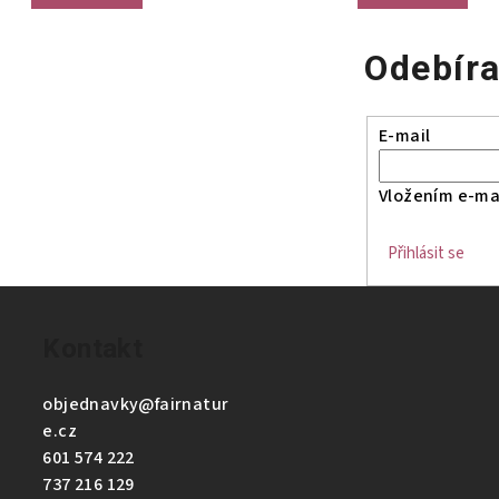
Odebíra
E-mail
Vložením e-mai
Přihlásit se
Kontakt
objednavky
@
fairnatur
e.cz
601 574 222
737 216 129