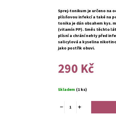
hodnocení
produktu
Sprej-tonikum je určeno na 
je
plísňovou infekcí a také na po
0,0
tonika je dán obsahem kys. ml
z
(vitamín PP). Směs těchto lát
5
plísní a chrání nehty před inf
hvězdiček.
salicylová a kyselina nikotin
jako postřik obuvi.
290 Kč
Měrná
cena:
Skladem
(1 ks)
−
+