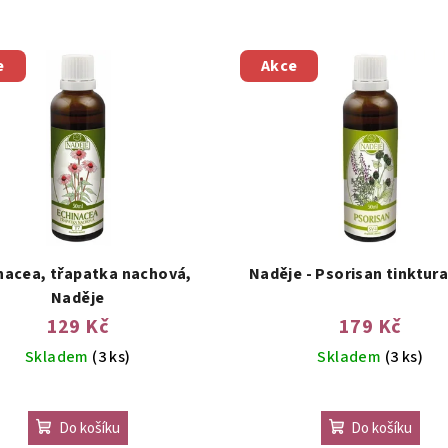
e
Akce
nacea, třapatka nachová,
Naděje - Psorisan tinktura
Naděje
129 Kč
179 Kč
Skladem
(3 ks)
Skladem
(3 ks)
Do košíku
Do košíku