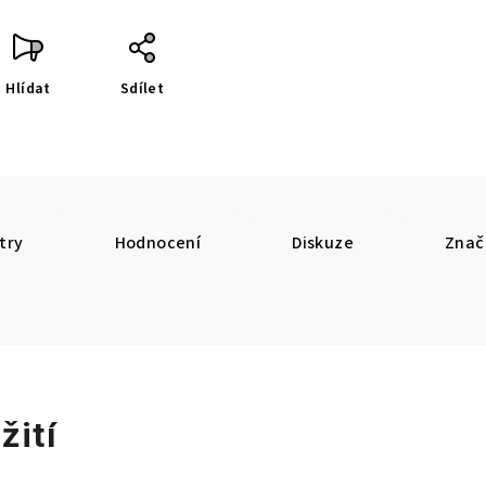
Hlídat
Sdílet
try
Hodnocení
Diskuze
Znač
žití