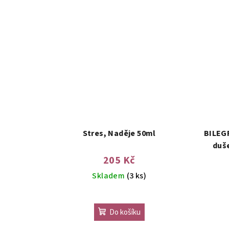
Stres, Naděje 50ml
BILEGR
duš
205 Kč
Skladem
(3 ks)
Do košíku