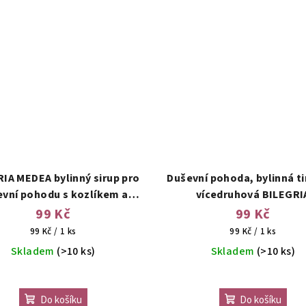
IA MEDEA bylinný sirup pro
Duševní pohoda, bylinná t
evní pohodu s kozlíkem a
vícedruhová BILEGRI
plicníkem 200 ml
99 Kč
99 Kč
Měrná
Měrná
99 Kč / 1 ks
99 Kč / 1 ks
cena:
cena:
Skladem
(>10 ks)
Skladem
(>10 ks)
Do košíku
Do košíku