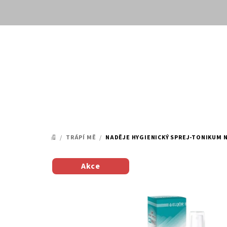
Přejít
na
obsah
/
TRÁPÍ MĚ
/
NADĚJE HYGIENICKÝ SPREJ-TONIKUM N
DOMŮ
Akce