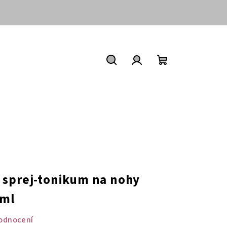
Nákupní
košík
Hledat
Přihlášení
 sprej-tonikum na nohy
0ml
odnocení