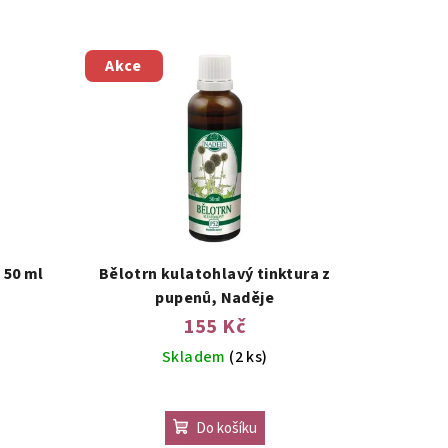
Akce
 50 ml
Bělotrn kulatohlavý tinktura z
pupenů, Naděje
155 Kč
Skladem
(2 ks)
Do košíku