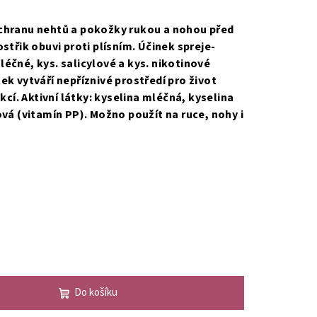
ochranu nehtů a pokožky rukou a nohou před
střik obuvi proti plísním. Účinek spreje-
éčné, kys. salicylové a kys. nikotinové
ek vytváří nepříznivé prostředí pro život
ekcí. Aktivní látky: kyselina mléčná, kyselina
ová (vitamín PP). Možno použít na ruce, nohy i
Do košíku