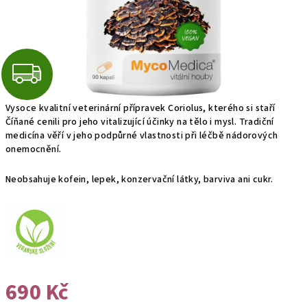
Z
D
Vysoce kvalitní veterinární přípravek Coriolus, kterého si staří
Číňané cenili pro jeho vitalizující účinky na tělo i mysl. Tradiční
A
medicína věří v jeho podpůrné vlastnosti při léčbě nádorových
onemocnění.
R
Neobsahuje kofein, lepek, konzervační látky, barviva ani cukr.
M
A
690 Kč