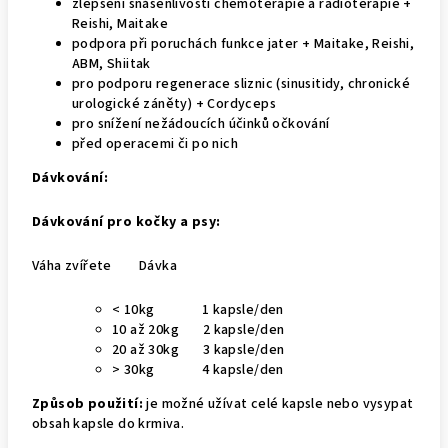
zlepšení snášenlivosti chemoterapie a radioterapie +
Reishi, Maitake
podpora při poruchách funkce jater + Maitake, Reishi,
ABM, Shiitak
pro podporu regenerace sliznic (sinusitidy, chronické
urologické záněty) + Cordyceps
pro snížení nežádoucích účinků očkování
před operacemi či po nich
Dávkování:
Dávkování pro kočky a psy:
Váha zvířete Dávka
< 10kg 1 kapsle/den
10 až 20kg 2 kapsle/den
20 až 30kg 3 kapsle/den
> 30kg 4 kapsle/den
Způsob použití:
je možné užívat celé kapsle nebo vysypat
obsah kapsle do krmiva.