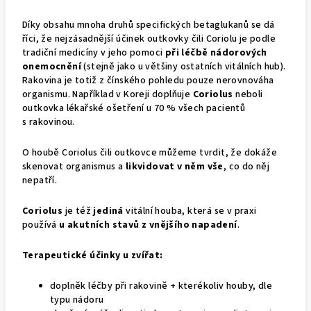
Díky obsahu mnoha druhů specifických betaglukanů se dá
říci, že nejzásadnější účinek outkovky čili Coriolu je podle
tradiční medicíny v jeho pomoci
při léčbě nádorových
onemocnění
(stejně jako u většiny ostatních vitálních hub).
Rakovina je totiž z čínského pohledu pouze nerovnováha
organismu. Například v Koreji doplňuje
Coriolus
neboli
outkovka lékařské ošetření u 70 % všech pacientů
s rakovinou.
O houbě Coriolus čili outkovce můžeme tvrdit, že dokáže
skenovat organismus a
likvidovat v něm vše
, co do něj
nepatří.
Coriolus
je též
jediná
vitální houba, která se v praxi
používá
u akutních stavů z vnějšího napadení
.
Terapeutické účinky u zvířat:
doplněk léčby při rakovině + kterékoliv houby, dle
typu nádoru