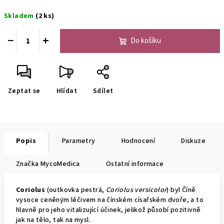
Měrná
Skladem
(2 ks)
cena:
−
+
Do košíku
Zeptat se
Hlídat
Sdílet
Popis
Parametry
Hodnocení
Diskuze
Značka
MycoMedica
Ostatní informace
Coriolus
(outkovka pestrá,
Coriolus versicolor
) byl Číně
vysoce ceněným léčivem na čínském císařském dvoře, a to
hlavně pro jeho vitalizující účinek, jelikož působí pozitivně
jak na tělo, tak na mysl.