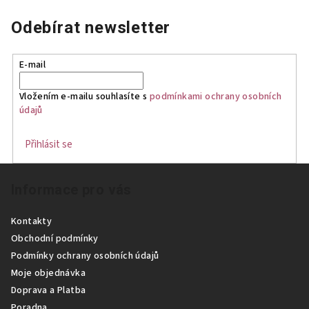
Odebírat newsletter
E-mail
Vložením e-mailu souhlasíte s
podmínkami ochrany osobních
údajů
Přihlásit se
Z
Informace pro vás
á
p
Kontakty
a
Obchodní podmínky
t
Podmínky ochrany osobních údajů
í
Moje objednávka
Doprava a Platba
Poradna