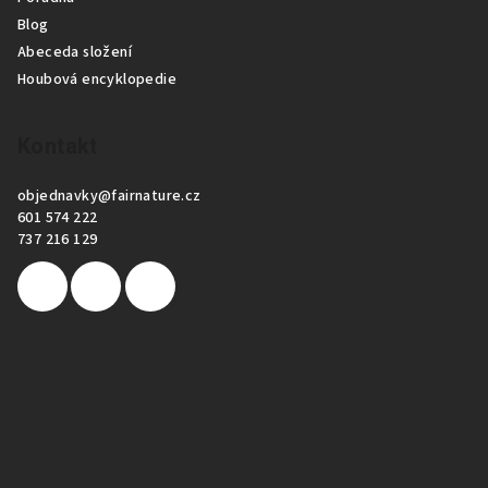
Blog
Abeceda složení
Houbová encyklopedie
Kontakt
objednavky
@
fairnature.cz
601 574 222
737 216 129