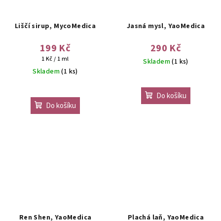
Liščí sirup, MycoMedica
Jasná mysl, YaoMedica
199 Kč
290 Kč
Měrná
1 Kč / 1 ml
Skladem
(1 ks)
cena:
Skladem
(1 ks)
Do košíku
Do košíku
Ren Shen, YaoMedica
Plachá laň, YaoMedica