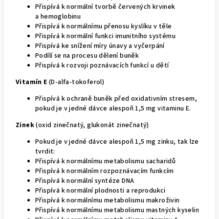
Přispívá k normální tvorbě červených krvinek
a hemoglobinu
Přispívá k normálnímu přenosu kyslíku v těle
Přispívá k normální funkci imunitního systému
Přispívá ke snížení míry únavy a vyčerpání
Podílí se na procesu dělení buněk
Přispívá k rozvoji poznávacích funkcí u dětí
Vitamín E
(D-alfa-tokoferol)
Přispívá k ochraně buněk před oxidativním stresem,
pokud je v jedné dávce alespoň 1,5 mg vitaminu E.
Zinek
(oxid zinečnatý, glukonát zinečnatý)
Pokud je v jedné dávce alespoň 1,5 mg zinku, tak lze
tvrdit:
Přispívá k normálnímu metabolismu sacharidů
Přispívá k normálním rozpoznávacím funkcím
Přispívá k normální syntéze DNA
Přispívá k normální plodnosti a reprodukci
Přispívá k normálnímu metabolismu makroživin
Přispívá k normálnímu metabolismu mastných kyselin