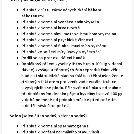
pteroylmonoglutamová, folát)
Přispívá k růstu zárodečných tkání během
těhotenství
Přispívá k normální syntéze aminokyselin
Přispívá k normální krvetvorbě
Přispívá k normálnímu metabolismu homocysteinu
Přispívá k normální psychické činnosti
Přispívá k normální funkci imunitního systému
Přispívá ke snížení míry únavy a vyčerpání
Podílí se na procesu dělení buněk
Doplňkový příjem kyseliny listové (min 400 μg v denní
dávce) zvyšuje u těhotných žen reprodukčním věku
hladinu folátu. Nízká hladina folátu u těhotných žen je
rizikovým faktorem pro vznik vad neurální trubice
u vyvíjejícího se plodu. Příznivého účinku se dosáhne
při doplňkovém denním příjmu kyseliny listové 400 μg
v době nejméně od jednoho měsíce před početím
a do tří měsíců po početí.
Selen
(seleničitan sodný, selenan sodný)
Přispívá k normální spermatogenezi
Přispívá k udržení normálního stavu vlasů