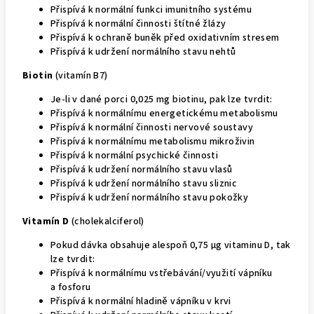
Přispívá k normální funkci imunitního systému
Přispívá k normální činnosti štítné žlázy
Přispívá k ochraně buněk před oxidativním stresem
Přispívá k udržení normálního stavu nehtů
Biotin
(vitamín B7)
Je-li v dané porci 0,025 mg biotinu, pak lze tvrdit:
Přispívá k normálnímu energetickému metabolismu
Přispívá k normální činnosti nervové soustavy
Přispívá k normálnímu metabolismu mikroživin
Přispívá k normální psychické činnosti
Přispívá k udržení normálního stavu vlasů
Přispívá k udržení normálního stavu sliznic
Přispívá k udržení normálního stavu pokožky
Vitamín D
(cholekalciferol)
Pokud dávka obsahuje alespoň 0,75 μg vitaminu D, tak
lze tvrdit:
Přispívá k normálnímu vstřebávání/využití vápníku
a fosforu
Přispívá k normální hladině vápníku v krvi