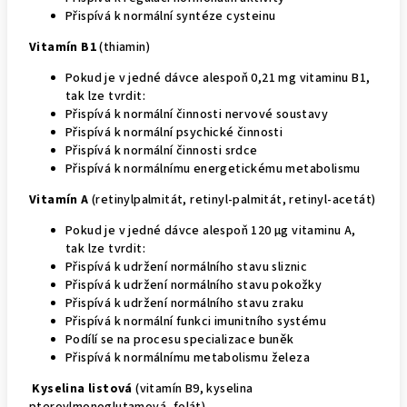
Přispívá k normální syntéze cysteinu
Vitamín B1
(thiamin)
Pokud je v jedné dávce alespoň 0,21 mg vitaminu B1,
tak lze tvrdit:
Přispívá k normální činnosti nervové soustavy
Přispívá k normální psychické činnosti
Přispívá k normální činnosti srdce
Přispívá k normálnímu energetickému metabolismu
Vitamín A
(retinylpalmitát, retinyl-palmitát, retinyl-acetát)
Pokud je v jedné dávce alespoň 120 μg vitaminu A,
tak lze tvrdit:
Přispívá k udržení normálního stavu sliznic
Přispívá k udržení normálního stavu pokožky
Přispívá k udržení normálního stavu zraku
Přispívá k normální funkci imunitního systému
Podílí se na procesu specializace buněk
Přispívá k normálnímu metabolismu železa
Kyselina listová
(vitamín B9, kyselina