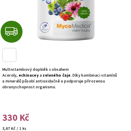
Z
D
A
R
Multivitamínový doplněk s obsahem
Aceroly
,
echinacey
a
zeleného čaje
. Díky kombinaci vitamínů
M
a minerálů působí antioxidačně a podporuje přirozenou
obranyschopnost organismu.
A
330 Kč
Měrná
3,67 Kč / 1 ks