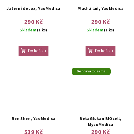
Jaterní detox, YaoMedica
Plachá laň, YaoMedica
290 Kč
290 Kč
Skladem
(1 ks)
Skladem
(1 ks)
Do košíku
Do košíku
Doprava zdarma
Ren Shen, YaoMedica
BetaGlukan BIOcell,
MycoMedica
539 Kč
290 Kč