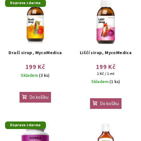
Doprava zdarma
Dračí sirup, MycoMedica
Liščí sirup, MycoMedica
199 Kč
199 Kč
Měrná
1 Kč / 1 ml
Skladem
(3 ks)
cena:
Skladem
(1 ks)
Do košíku
Do košíku
Doprava zdarma