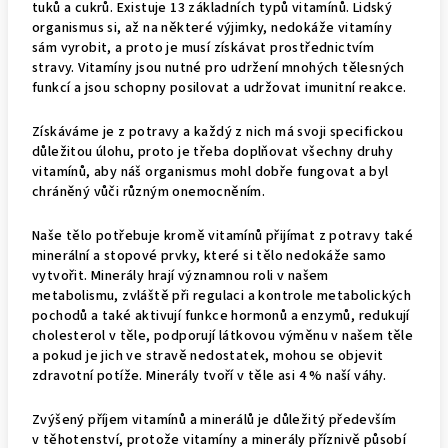
tuků a cukrů. Existuje 13 základních typů vitamínů. Lidský
organismus si, až na některé výjimky, nedokáže vitamíny
sám vyrobit, a proto je musí získávat prostřednictvím
stravy. Vitamíny jsou nutné pro udržení mnohých tělesných
funkcí a jsou schopny posilovat a udržovat imunitní reakce.
Získáváme je z potravy a každý z nich má svoji specifickou
důležitou úlohu, proto je třeba doplňovat všechny druhy
vitamínů, aby náš organismus mohl dobře fungovat a byl
chráněný vůči různým onemocněním.
Naše tělo potřebuje kromě vitamínů přijímat z potravy také
minerální a stopové prvky, které si tělo nedokáže samo
vytvořit. Minerály hrají významnou roli v našem
metabolismu, zvláště při regulaci a kontrole metabolických
pochodů a také aktivují funkce hormonů a enzymů, redukují
cholesterol v těle, podporují látkovou výměnu v našem těle
a pokud je jich ve stravě nedostatek, mohou se objevit
zdravotní potíže. Minerály tvoří v těle asi 4 % naší váhy.
Zvýšený příjem vitamínů a minerálů je důležitý především
v těhotenství, protože vitamíny a minerály příznivě působí