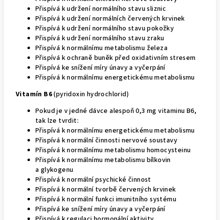
Přispívá k udržení normálního stavu sliznic
Přispívá k udržení normálních červených krvinek
Přispívá k udržení normálního stavu pokožky
Přispívá k udržení normálního stavu zraku
Přispívá k normálnímu metabolismu železa
Přispívá k ochraně buněk před oxidativním stresem
Přispívá ke snížení míry únavy a vyčerpání
Přispívá k normálnímu energetickému metabolismu
Vitamín B6
(pyridoxin hydrochlorid)
Pokud je v jedné dávce alespoň 0,3 mg vitaminu B6,
tak lze tvrdit:
Přispívá k normálnímu energetickému metabolismu
Přispívá k normální činnosti nervové soustavy
Přispívá k normálnímu metabolismu homocysteinu
Přispívá k normálnímu metabolismu bílkovin
a glykogenu
Přispívá k normální psychické činnost
Přispívá k normální tvorbě červených krvinek
Přispívá k normální funkci imunitního systému
Přispívá ke snížení míry únavy a vyčerpání
Přispívá k regulaci hormonální aktivity