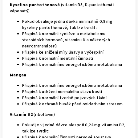
Kyselina pantothenová
(vitamín B5, D-pantothenát
vápenatý)
Pokud obsahuje jedna dávka minimálně 0,8 mg
kyseliny pantothenové, tak lze tvrdit:
Přispívá k normální syntéze a metabolismu
steroidních hormonů, vitamínu D a některých
neurotransmiterů
Přispívá ke snížení míry únavy a vyčerpání
Přispívá k normální mentální činnosti
Přispívá k normálnímu energetickému metabolismu
Mangan
Přispívá k normálnímu energetickému metabolismu
Přispívá k udržení normálního stavu kostí
Přispívá k normální tvorbě pojivových tkání
Přispívá k ochraně buněk před oxidativním stresem
Vitamín B2
(riboflavin)
Pokud je v jedné dávce alespoň 0,24 mg vitaminu B2,
tak lze tvrdit:
Přispívá k normální činnosti nervové soustavy