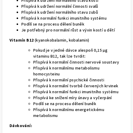
Přispívá k udržení normálního stavu kostí
Přispívá k udržení normální činnosti svalů
Přispívá k udržení normálního stavu zubů
Přispívá k normální funkci imunitního systému
Podílí se na procesu dělení buněk
Je potřebný pro normální růst a vývin kostí u dětí
Vitamín B12
(kyanokobalamin, kobalamin)
Pokud je v jedné dávce alespoň 0,15 μg
vitaminu B12, tak lze tvrdit:
Přispívá k normální činnosti nervové soustavy
Přispívá k normálnímu metabolismu
homocysteinu
Přispívá k normální psychické činnosti
Přispívá k normální tvorbě červených krvinek
Přispívá k normální funkci imunitního systému
Přispívá ke snížení míry únavy a vyčerpání
Podílí se na procesu dělení buněk
Přispívá k normálnímu energetickému
metabolismu
Dávkování: