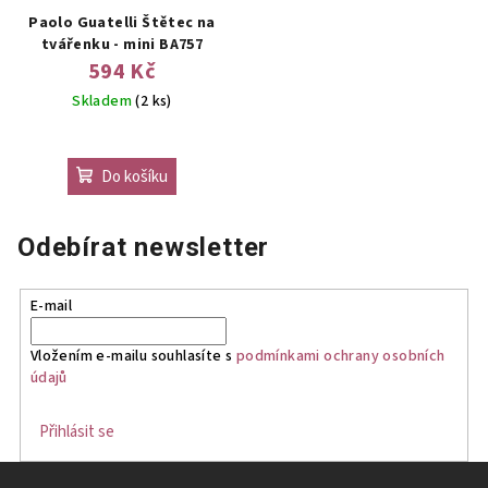
Paolo Guatelli Štětec na
tvářenku - mini BA757
594 Kč
Skladem
(2 ks)
Do košíku
Odebírat newsletter
E-mail
Vložením e-mailu souhlasíte s
podmínkami ochrany osobních
údajů
Přihlásit se
Z