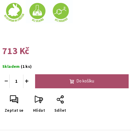
713 Kč
Měrná
Skladem
(1 ks)
cena:
−
+
Do košíku
Zeptat se
Hlídat
Sdílet