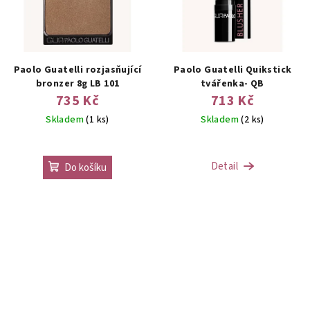
Paolo Guatelli rozjasňující
Paolo Guatelli Quikstick
bronzer 8g LB 101
tvářenka- QB
735 Kč
713 Kč
Skladem
(1 ks)
Skladem
(2 ks)
Detail
Do košíku