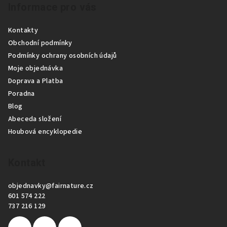
Informace pro vás
á
p
Kontakty
a
Obchodní podmínky
t
Podmínky ochrany osobních údajů
í
Moje objednávka
Doprava a Platba
Poradna
Blog
Abeceda složení
Houbová encyklopedie
Kontakt
objednavky
@
fairnature.cz
601 574 222
737 216 129