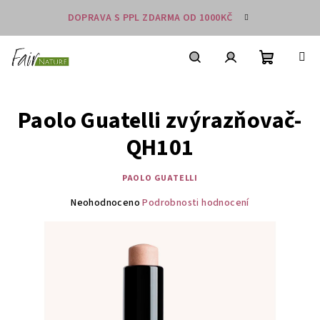
Přejít
DOPRAVA S PPL ZDARMA OD 1000KČ
na
obsah
Nákupní
košík
Hledat
Přihlášení
Paolo Guatelli zvýrazňovač-
QH101
PAOLO GUATELLI
Průměrné
Neohodnoceno
Podrobnosti hodnocení
hodnocení
produktu
je
0,0
z
5
hvězdiček.