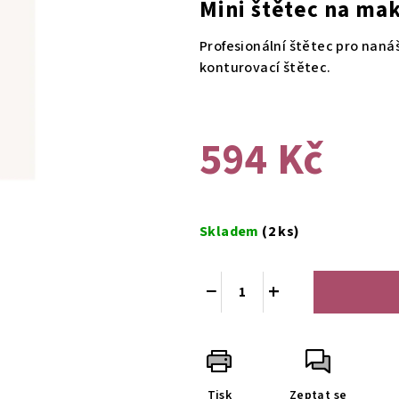
Mini štětec na ma
je
0,0
Profesionální štětec pro naná
z
konturovací štětec.
5
hvězdiček.
594 Kč
Měrná
cena:
Skladem
(2 ks)
−
+
Tisk
Zeptat se