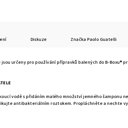
ení
Diskuze
Značka
Paolo Guatelli
ré jsou určeny pro používání přípravků balených do B-Boxu® p
ATELE
tekoucí vodě s přidáním malého množství jemného šamponu ne
ikujte antibakteriálním roztokem. Propláchněte a nechte vy