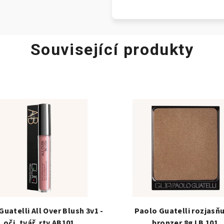
Související produkty
Guatelli All Over Blush 3v1 -
Paolo Guatelli rozjasňu
oči, tvář, rty AB101
bronzer 8g LB 101