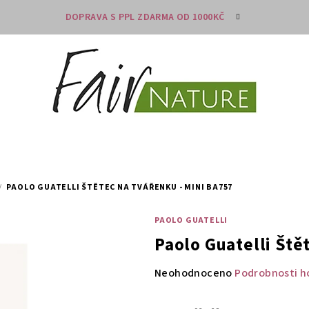
DOPRAVA S PPL ZDARMA OD 1000KČ
/
PAOLO GUATELLI ŠTĚTEC NA TVÁŘENKU - MINI BA757
PAOLO GUATELLI
Paolo Guatelli Ště
Průměrné
Neohodnoceno
Podrobnosti h
hodnocení
produktu