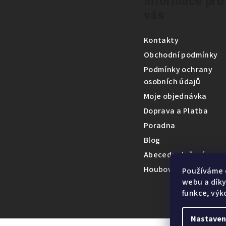
á
Informace pro
vás
p
a
Kontakty
t
Obchodní podmínky
Podmínky ochrany
í
osobních údajů
Moje objednávka
Doprava a Platba
Poradna
Blog
Abeceda složení
Houbová encyklopedi
Používáme 
webu a díky
funkce, výk
Nastaven