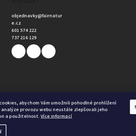
Kontakt
objednavky
@
fairnatur
e.cz
601 574 222
737 216 129
e
cookies, abychom Vám umožnili pohodlné prohlížení
 analýze provozu webu neustále zlepšovali jeho
on a použitelnost.
Více informací
1
í