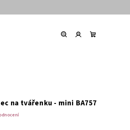
Nákupní
košík
Hledat
Přihlášení
tec na tvářenku - mini BA757
odnocení