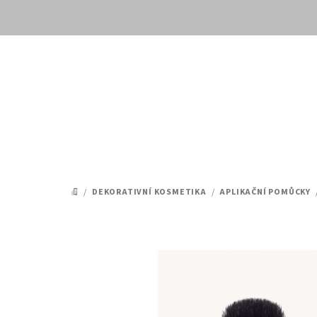
Přejít
na
obsah
/
DEKORATIVNÍ KOSMETIKA
/
APLIKAČNÍ POMŮCKY
DOMŮ