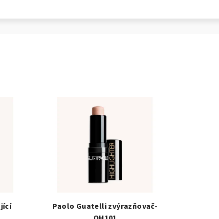
jící
Paolo Guatelli zvýrazňovač-
QH101