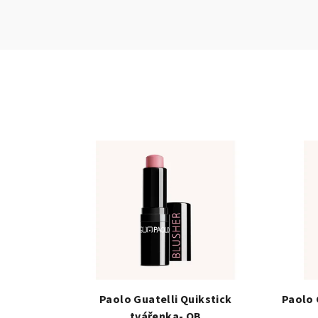
Paolo Guatelli Quikstick
Paolo 
tvářenka- QB