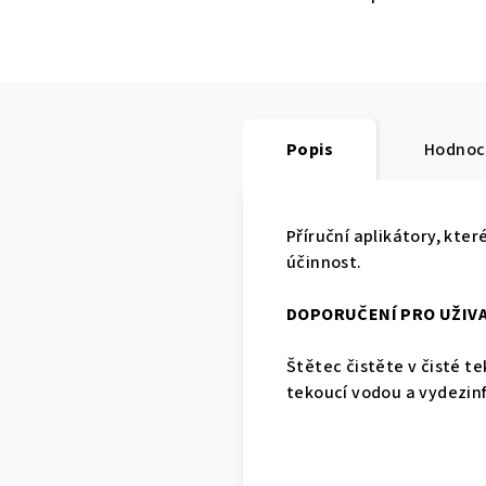
Popis
Hodnoc
Příruční aplikátory, kte
účinnost.
DOPORUČENÍ PRO UŽIV
Štětec čistěte v čisté 
tekoucí vodou a vydezinf