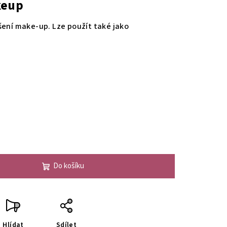
keup
šení make-up. Lze použít také jako
Do košíku
Hlídat
Sdílet