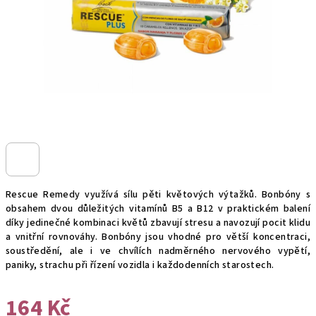
Rescue Remedy využívá sílu pěti květových výtažků. Bonbóny s
obsahem dvou důležitých vitamínů B5 a B12 v praktickém balení
díky jedinečné kombinaci květů zbavují stresu a navozují pocit klidu
a vnitřní rovnováhy. Bonbóny jsou vhodné pro větší koncentraci,
soustředění, ale i ve chvílích nadměrného nervového vypětí,
paniky, strachu při řízení vozidla i každodenních starostech.
164 Kč