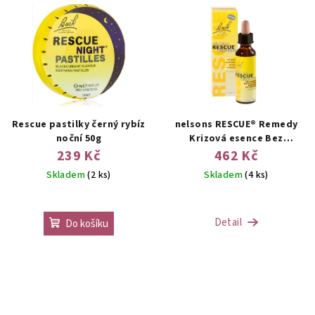
Rescue pastilky černý rybíz
nelsons RESCUE® Remedy
noční 50g
Krizová esence Bez
alkoholu
239 Kč
462 Kč
Skladem
(2 ks)
Skladem
(4 ks)
Detail
Do košíku