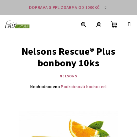
Přejít
DOPRAVA S PPL ZDARMA OD 1000KČ
na
obsah
Nákupní
košík
Hledat
Přihlášení
Nelsons Rescue® Plus
bonbony 10ks
NELSONS
Průměrné
Neohodnoceno
Podrobnosti hodnocení
hodnocení
produktu
je
0,0
z
5
hvězdiček.