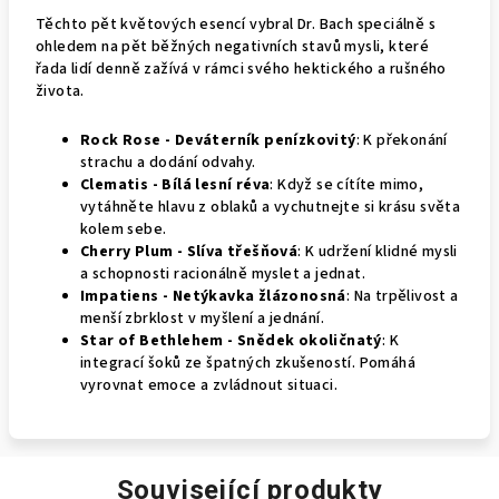
Těchto pět květových esencí vybral Dr. Bach speciálně s
ohledem na pět běžných negativních stavů mysli, které
řada lidí denně zažívá v rámci svého hektického a rušného
života.
Rock Rose - Deváterník penízkovitý
: K překonání
strachu a dodání odvahy.
Clematis - Bílá lesní réva
: Když se cítíte mimo,
vytáhněte hlavu z oblaků a vychutnejte si krásu světa
kolem sebe.
Cherry Plum - Slíva třešňová
: K udržení klidné mysli
a schopnosti racionálně myslet a jednat.
Impatiens - Netýkavka žlázonosná
: Na trpělivost a
menší zbrklost v myšlení a jednání.
Star of Bethlehem - Snědek okoličnatý
: K
integrací šoků ze špatných zkušeností. Pomáhá
vyrovnat emoce a zvládnout situaci.
Související produkty