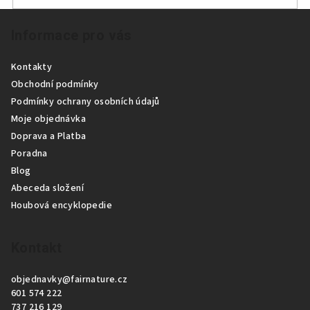
Z
Informace pro vás
á
p
Kontakty
a
Obchodní podmínky
t
Podmínky ochrany osobních údajů
í
Moje objednávka
Doprava a Platba
Poradna
Blog
Abeceda složení
Houbová encyklopedie
Kontakt
objednavky
@
fairnature.cz
601 574 222
737 216 129