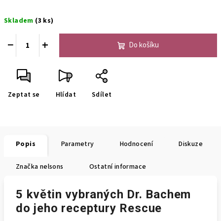
Měrná
Skladem
(3 ks)
cena:
−
+
Do košíku
Zeptat se
Hlídat
Sdílet
Popis
Parametry
Hodnocení
Diskuze
Značka
nelsons
Ostatní informace
5 květin vybraných Dr. Bachem
do jeho receptury Rescue