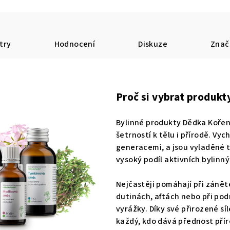
try
Hodnocení
Diskuze
Znač
Proč si vybrat produk
Bylinné produkty Dědka Kořen
šetrností k tělu i přírodě. Vyc
generacemi, a jsou vyladěné 
vysoký podíl aktivních bylinn
Nejčastěji pomáhají při zánět
dutinách, aftách nebo při pod
vyrážky. Díky své přirozené sí
každý, kdo dává přednost přír