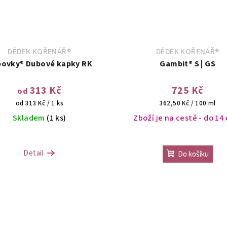
DĚDEK KOŘENÁŘ®
DĚDEK KOŘENÁŘ®
ovky® Dubové kapky RK
Gambit® S | GS
313 Kč
725 Kč
od
Měrná
Měrná
od 313 Kč / 1 ks
362,50 Kč / 100 ml
cena:
cena:
Skladem
(1 ks)
Zboží je na cestě - do 14
Průměrné
hodnocení
Detail
Do košíku
produktu
je
3,5
z
5
hvězdiček.