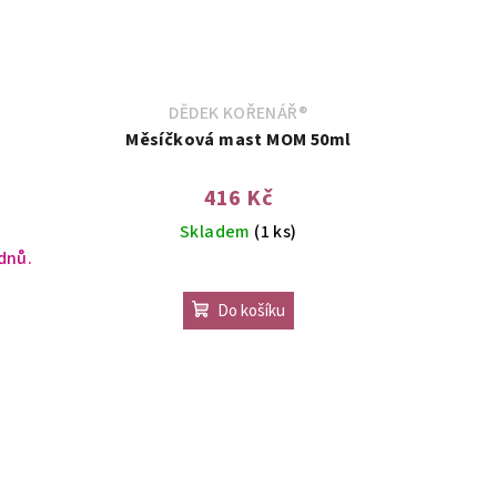
DĚDEK KOŘENÁŘ®
Měsíčková mast MOM 50ml
416 Kč
Skladem
(1 ks)
 dnů.
Do košíku