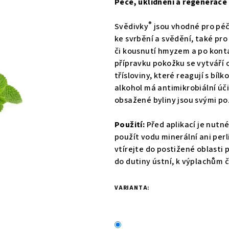
Péče, uklidnění a regenerac
je
0,0
®
Svědivky
jsou vhodné pro péč
z
ke svrbění a svědění, také pro
5
či kousnutí hmyzem a po konta
hvězdiček.
přípravku pokožku se vytváří 
třísloviny, které reagují s bíl
alkohol má antimikrobiální úči
obsažené byliny jsou svými po
Použití:
Před aplikací je nut
použít vodu minerální ani per
vtírejte do postižené oblasti 
do dutiny ústní, k výplachům č
VARIANTA: