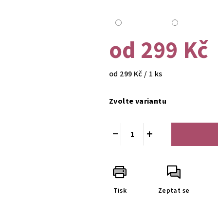
od
299 Kč
Měrná
od 299 Kč / 1 ks
cena:
Zvolte variantu
−
+
Tisk
Zeptat se