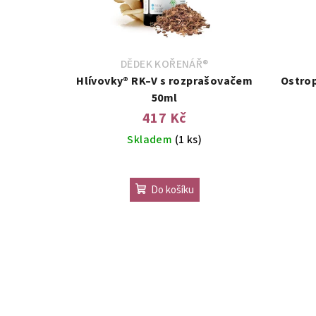
DĚDEK KOŘENÁŘ®
Hlívovky® RK–V s rozprašovačem
Ostro
50ml
417 Kč
Skladem
(1 ks)
Do košíku