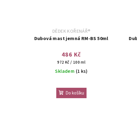
DĚDEK KOŘENÁŘ®
Dubová mast jemná RM-BS 50ml
Dub
486 Kč
Měrná
972 Kč / 100 ml
cena:
Skladem
(1 ks)
Do košíku