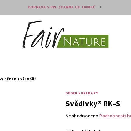
DOPRAVA S PPL ZDARMA OD 1000KČ
K–S
DĚDEK KOŘENÁŘ®
DĚDEK KOŘENÁŘ ®
Svědivky® RK–S
Průměrné
Neohodnoceno
Podrobnosti h
hodnocení
produktu