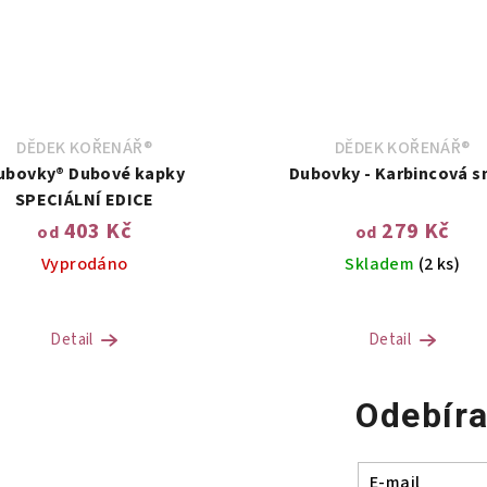
DĚDEK KOŘENÁŘ®
DĚDEK KOŘENÁŘ®
ubovky® Dubové kapky
Dubovky - Karbincová 
SPECIÁLNÍ EDICE
403 Kč
279 Kč
od
od
Vyprodáno
Skladem
(2 ks)
Detail
Detail
Odebíra
E-mail