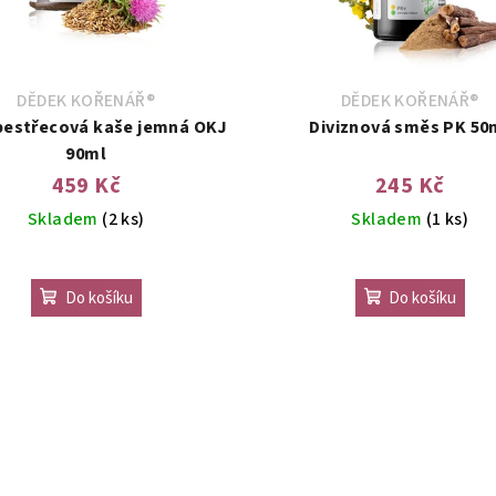
DĚDEK KOŘENÁŘ®
DĚDEK KOŘENÁŘ®
pestřecová kaše jemná OKJ
Diviznová směs PK 50
90ml
459 Kč
245 Kč
Skladem
(2 ks)
Skladem
(1 ks)
Do košíku
Do košíku