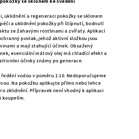
e pokožky se sklonem ke svědění
i, uklidnění a regeneraci pokožky se sklonem
 péči a uklidnění pokožky při štípnutí, bodnutí
ktu se žahavými rostlinami a zvířaty. Aplikací
ochranný povlak, jehož aktivní složkou jsou
kovinami a mají stahující účinek. Obsažený
nek, esenciální mátový olej má chladící efekt a
zitivními účinky známy po generace.
né ředění vodou v poměru 1:10. Nedoporučujeme
livou. Na pokožku aplikujte přímo nebo lehce
pro zklidnění. Přípravek není vhodný k aplikaci
i koupelím.