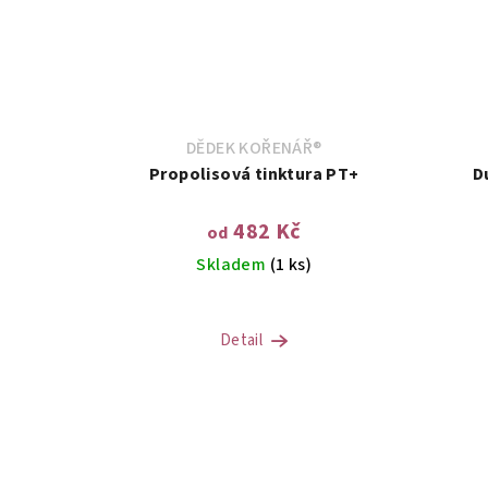
DĚDEK KOŘENÁŘ®
Propolisová tinktura PT+
D
482 Kč
od
Skladem
(1 ks)
Detail