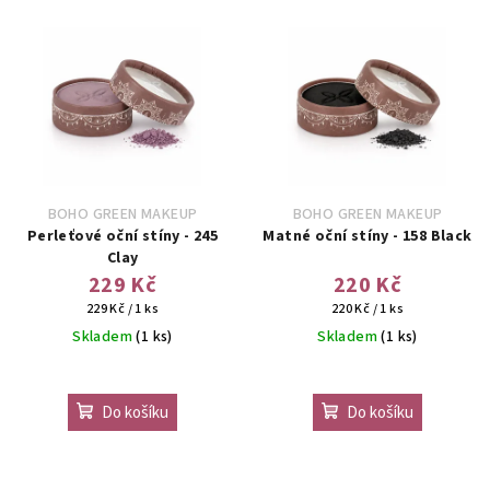
BOHO GREEN MAKEUP
BOHO GREEN MAKEUP
Perleťové oční stíny - 245
Matné oční stíny - 158 Black
Clay
229 Kč
220 Kč
Měrná
Měrná
229 Kč / 1 ks
220 Kč / 1 ks
cena:
cena:
Skladem
(1 ks)
Skladem
(1 ks)
Průměrné
hodnocení
Do košíku
Do košíku
produktu
je
4,5
z