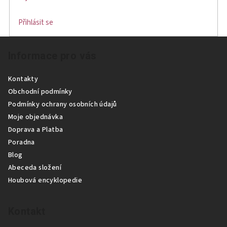
Přihlásit se
Z
Informace pro vás
á
p
Kontakty
a
Obchodní podmínky
t
Podmínky ochrany osobních údajů
í
Moje objednávka
Doprava a Platba
Poradna
Blog
Abeceda složení
Houbová encyklopedie
Kontakt