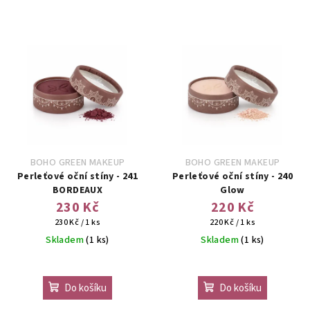
BOHO GREEN MAKEUP
BOHO GREEN MAKEUP
Perleťové oční stíny - 241
Perleťové oční stíny - 240
BORDEAUX
Glow
230 Kč
220 Kč
Měrná
Měrná
230 Kč / 1 ks
220 Kč / 1 ks
cena:
cena:
Skladem
(1 ks)
Skladem
(1 ks)
Do košíku
Do košíku