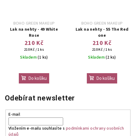
BOHO GREEN MAKEUP
BOHO GREEN MAKEUP
Lak na nehty - 49 White
Lak na nehty - 55 The Red
Rose
one
210 Kč
210 Kč
Měrná
Měrná
210 Kč / 1 ks
210 Kč / 1 ks
cena:
cena:
Skladem
(1 ks)
Skladem
(2 ks)
Do košíku
Do košíku
Odebírat newsletter
E-mail
Vložením e-mailu souhlasíte s
podmínkami ochrany osobních
údajů