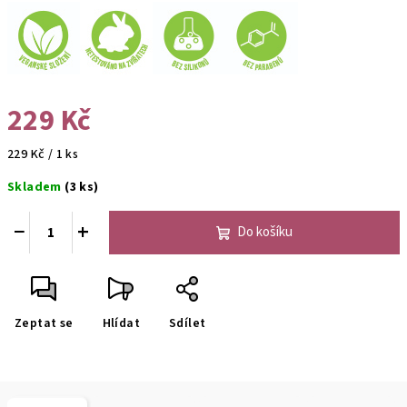
229 Kč
Měrná
229 Kč / 1 ks
cena:
Skladem
(3 ks)
−
+
Do košíku
Zeptat se
Hlídat
Sdílet