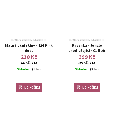
5
hvězdiček.
BOHO GREEN MAKEUP
BOHO GREEN MAKEUP
Matné oční stíny - 124 Pink
Řasenka - Jungle
dust
prodlužující - 01 Noir
220 Kč
399 Kč
Měrná
Měrná
220 Kč / 1 ks
399 Kč / 1 ks
cena:
cena:
Skladem
(1 ks)
Skladem
(3 ks)
Do košíku
Do košíku