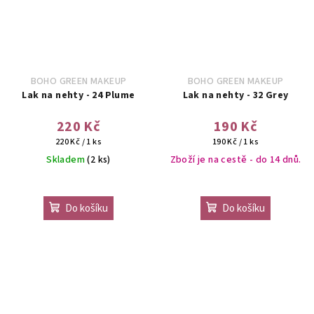
BOHO GREEN MAKEUP
BOHO GREEN MAKEUP
Lak na nehty - 24 Plume
Lak na nehty - 32 Grey
220 Kč
190 Kč
Měrná
Měrná
220 Kč / 1 ks
190 Kč / 1 ks
cena:
cena:
Skladem
(2 ks)
Zboží je na cestě - do 14 dnů.
Průměrné
hodnocení
Do košíku
Do košíku
produktu
je
5,0
z
5
hvězdiček.