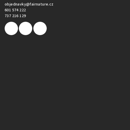
objednavky
@
fairnature.cz
601 574 222
737 216 129