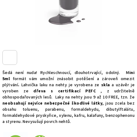
Šedá není nuda!
Rychleschnoucí, dlouhotrvající, odolný.
M
ini
5ml
formát vám umožní znásobit potěšení a zároveň omezit
plýtvání
.
Lahvička laku na nehty je vyrobena ze
skla
a uzávěr je
vyroben ze
dřeva s certifikací PEFC
, z udržitelně
obhospodařovaných lesů.
Laky na nehty jsou 9 až 10 FREE, tzn. že
neobsahují nejvíce nebezpečné škodlivé látky,
jsou zcela bez
obsahu toluenu, parabenu, formaldehydu, dibutylftalátu,
formaldehydové pryskyřice, xylenu, kafru, kalafuny, benzophenonu
a styrenu. Nevysušují povrch nehtů.