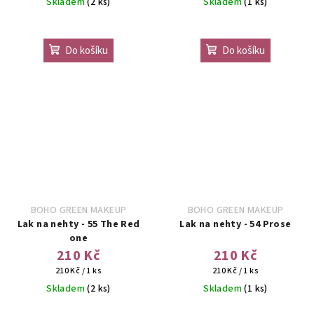
Skladem
(2 ks)
Skladem
(1 ks)
Průměrné
hodnocení
Do košíku
Do košíku
produktu
je
5,0
z
5
hvězdiček.
BOHO GREEN MAKEUP
BOHO GREEN MAKEUP
Lak na nehty - 55 The Red
Lak na nehty - 54 Prose
one
210 Kč
210 Kč
Měrná
Měrná
210 Kč / 1 ks
210 Kč / 1 ks
cena:
cena:
Skladem
(2 ks)
Skladem
(1 ks)