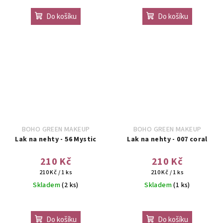
Do košíku
Do košíku
BOHO GREEN MAKEUP
BOHO GREEN MAKEUP
Lak na nehty - 56 Mystic
Lak na nehty - 007 coral
210 Kč
210 Kč
Měrná
Měrná
210 Kč / 1 ks
210 Kč / 1 ks
cena:
cena:
Skladem
(2 ks)
Skladem
(1 ks)
Do košíku
Do košíku