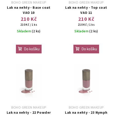
BOHO GREEN MAKEUP
BOHO GREEN MAKEUP
Lak na nehty - Base coat
Lak na nehty - Top coat
VAO 10
VAO 11
210 Kč
210 Kč
Měrná
Měrná
210 Kč / 1 ks
210 Kč / 1 ks
cena:
cena:
Skladem
(2 ks)
Skladem
(2 ks)
Průměrné
hodnocení
Do košíku
Do košíku
produktu
je
5,0
z
5
hvězdiček.
BOHO GREEN MAKEUP
BOHO GREEN MAKEUP
Lak na nehty - 22 Powder
Lak na nehty - 23 Nymph