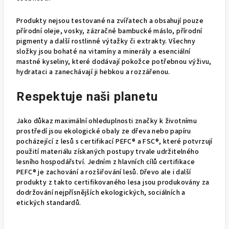
Produkty nejsou testované na zvířatech a obsahují pouze
přírodní oleje, vosky, zázračné bambucké máslo, přírodní
pigmenty a další rostlinné výtažky či extrakty. Všechny
složky jsou bohaté na vitamíny a minerály a esenciální
mastné kyseliny, které dodávají pokožce potřebnou výživu,
hydrataci a zanechávají ji hebkou a rozzářenou.
Respektuje naši planetu
Jako důkaz maximální ohleduplnosti značky k životnímu
prostředí jsou ekologické obaly ze dřeva nebo papíru
pocházející z lesů s certifikací PEFC® a FSC®, které potvrzují
použití materiálu získaných postupy trvale udržitelného
lesního hospodářství. Jedním z hlavních cílů certifikace
PEFC® je zachování a rozšiřování lesů. Dřevo ale i další
produkty z takto certifikovaného lesa jsou produkovány za
dodržování nejpřísnějších ekologických, sociálních a
etických standardů.