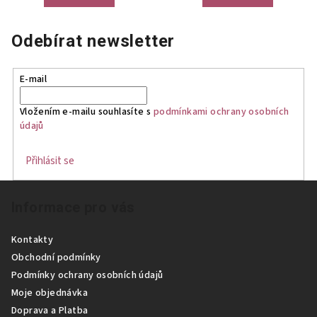
Odebírat newsletter
E-mail
Vložením e-mailu souhlasíte s
podmínkami ochrany osobních
údajů
Přihlásit se
Z
Informace pro vás
á
p
Kontakty
a
Obchodní podmínky
t
Podmínky ochrany osobních údajů
í
Moje objednávka
Doprava a Platba