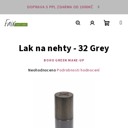
Přejít
DOPRAVA S PPL ZDARMA OD 1000KČ
na
obsah
Nákupní
košík
Hledat
Přihlášení
Lak na nehty - 32 Grey
BOHO GREEN MAKE-UP
Průměrné
Neohodnoceno
Podrobnosti hodnocení
hodnocení
produktu
je
0,0
z
5
hvězdiček.