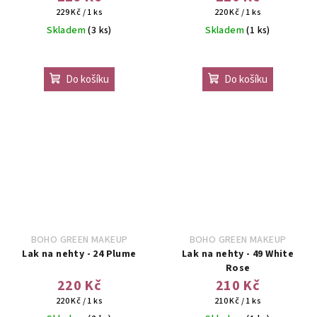
Měrná
Měrná
229 Kč / 1 ks
220 Kč / 1 ks
cena:
cena:
Skladem
(3 ks)
Skladem
(1 ks)
Průměrné
hodnocení
Do košíku
Do košíku
produktu
je
4,5
z
5
hvězdiček.
BOHO GREEN MAKEUP
BOHO GREEN MAKEUP
Lak na nehty - 24 Plume
Lak na nehty - 49 White
Rose
220 Kč
210 Kč
Měrná
Měrná
220 Kč / 1 ks
210 Kč / 1 ks
cena:
cena: