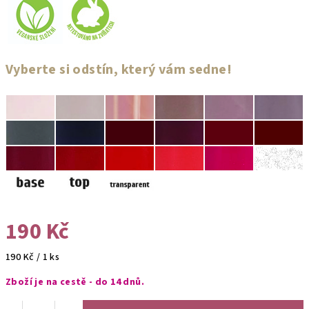
Vyberte si odstín, který vám sedne!
190 Kč
Měrná
190 Kč / 1 ks
cena:
Zboží je na cestě - do 14 dnů.