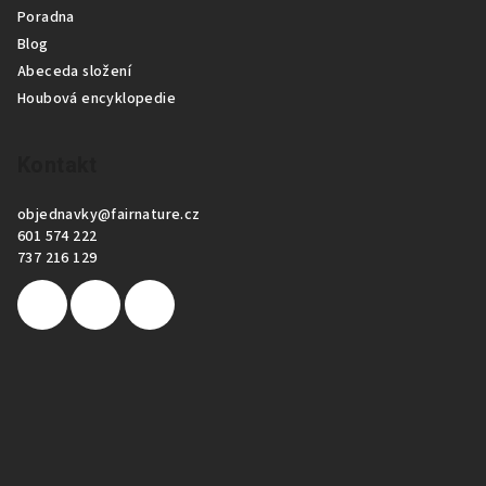
Poradna
Blog
Abeceda složení
Houbová encyklopedie
Kontakt
objednavky
@
fairnature.cz
601 574 222
737 216 129