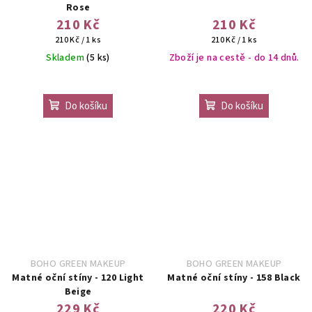
Rose
210 Kč
210 Kč
Měrná
Měrná
210 Kč / 1 ks
210 Kč / 1 ks
cena:
cena:
Skladem
(5 ks)
Zboží je na cestě - do 14 dnů.
Do košíku
Do košíku
BOHO GREEN MAKEUP
BOHO GREEN MAKEUP
Matné oční stíny - 120 Light
Matné oční stíny - 158 Black
Beige
229 Kč
220 Kč