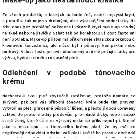
Make-up jako nestárnoucí klasika
Ze všech produktů, o kterých tu bude řeč, nabízí nejvyšší krytí,
a poradí si tak nejen s drobnými, ale i výraznějšími nedostatky. Na
trhu dnes bez problémů seženete i výrazně krycí
make-up
vhodný
na akné nebo na jizvičky. Sahat tak po korektoru už dost často ani
není potřeba. Make-up přitom má přitom nejen klasickou tekutou či
krémovou konzistenci, ale může být i pěnový, kompaktní nebo
pudrový. A dost často je navíc obohacený o různé pečující látky pro
výživu, hydrataci nebo rozjasnění pleti.
Odlehčení v podobě tónovacího
krému
Nechcete-li svou pleť zbytečně zatěžovat, protože nemáte co
skrývat, pak pro vás přírodní
tónovací krém
bude tím pravým.
Vytvoří na pleti přirozeně působící líčení, a přesto jí dodá upravený
vzhled. Je proto vhodný především pro mladé dívky, nebo naopak
starší ženy, které už si na výrazný make-up příliš nepotrpí. Stejně
jako u make-upu i u tónovacího krému platí, že by měl co
nejpřesněji odpovídat odstínu vaší pleti. Určitě ho proto v obchodě