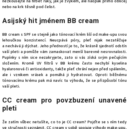
nezkoušejte na hřbet ruky, jak je zvykem, ale naopak přímo obličej
nebo na krk těsně pod čelist.
Asijský hit jménem BB cream
BB cream s SPF se stejně jako tónovací krém liší od make-upu svou
lehoučkou konzistencí. Neucpává póry, pleť nijak nezatěžuje
a nechává ji dýchat. Jeho předností je to, že krásně sjednotí odstín
vaší pleti a pomůže vám zamaskovat menší barevné nesrovnalosti.
Pupínky s ním sice nezakryjete, zato si vás získá svým pečujícím
složením. Kromě UV filtrů v BB krému
často nechybí kyselina
hyaluronová či antioxidanty, takže pleť chrání nejen před spálením,
ale i vznikem vrásek a pomáhá ji hydratovat. Oproti běžnému
tónovacímu krému pak má navíc tu výhodu, že se přizpůsobí tónu
vaší pleti.
CC cream pro povzbuzení unavené
pleti
Že zatím vůbec netušíte, co to je CC cream? Pojďte se s ním tedy
ve stručnosti seznámit.
CC cream
v sobě spojuje výhody make-upu,