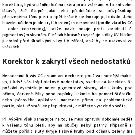
korektoru, hydratačního krému i séra proti vráskám. A to zní velmi
lákavě, že? Stejně jako jeho předchůdce se přizpůsobuje
přirozenému tónu pleti a opět krásně sjednocuje její odstín. Jeho
hlavním účelem je ale krytí barevných nerovností (podle zkratky CC
– color corrrecting), takže navíc bojuje proti zarudnutí či
pigmentovým skvrnám. Pleť také krásně rozjasňuje a díky UV filtrům
ji chrání před škodlivými vlivy UV záření, aniž by se usazoval ve
vráskách.
Korektor k zakrytí všech nedostatků
Nenadchnul-li vás CC cream ani nechcete používat hutnější make-
up, i když vás trápí pleťové nedostatky, vsaďte na korektor. Na
počkání vyzmizíkuje nejen pigmentové skvrny, ale i kruhy pod
očima, červené žilky nebo pupínky. Jakmile ho pomocí štětečku
nebo pěnového aplikátoru nanesete přímo na problematické
partie, pleť už stačí jen přepudrovat, a můžete vyrazit do světa.
Při výběru však pamatujte na to, že musí opravdu dokonale sedět
k vašemu tónu pleti, aby na obličeji nebyl patrný. Případně si
můžete pořídit žlutý (kryje fialové kruhy pod očima), zelený (na