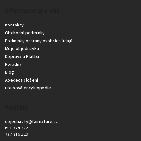
Z
Informace pro vás
á
p
Kontakty
a
Obchodní podmínky
t
Podmínky ochrany osobních údajů
í
Moje objednávka
Doprava a Platba
Poradna
Blog
Abeceda složení
Houbová encyklopedie
Kontakt
objednavky
@
fairnature.cz
601 574 222
737 216 129