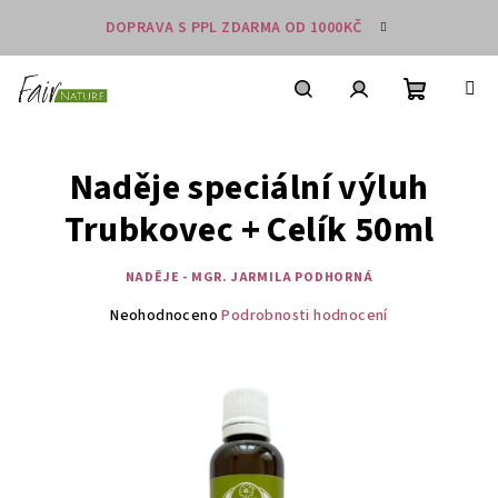
Přejít
DOPRAVA S PPL ZDARMA OD 1000KČ
na
obsah
Nákupní
košík
Hledat
Přihlášení
Naděje speciální výluh
Trubkovec + Celík 50ml
NADĚJE - MGR. JARMILA PODHORNÁ
Průměrné
Neohodnoceno
Podrobnosti hodnocení
hodnocení
produktu
je
0,0
z
5
hvězdiček.