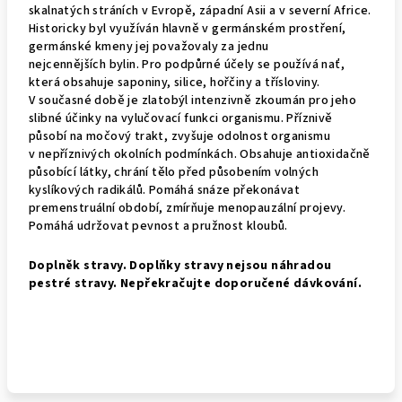
skalnatých stráních v Evropě, západní Asii a v severní Africe.
Historicky byl využíván hlavně v germánském prostření,
germánské kmeny jej považovaly za jednu
nejcennějších bylin. Pro podpůrné účely se používá nať,
která obsahuje saponiny, silice, hořčiny a třísloviny.
V současné době je zlatobýl intenzivně zkoumán pro jeho
slibné účinky na vylučovací funkci organismu. Příznivě
působí na močový trakt, zvyšuje odolnost organismu
v nepříznivých okolních podmínkách. Obsahuje antioxidačně
působící látky, chrání tělo před působením volných
kyslíkových radikálů. Pomáhá snáze překonávat
premenstruální období, zmírňuje menopauzální projevy.
Pomáhá udržovat pevnost a pružnost kloubů.
Doplněk stravy. Doplňky stravy nejsou náhradou
pestré stravy. Nepřekračujte doporučené dávkování.