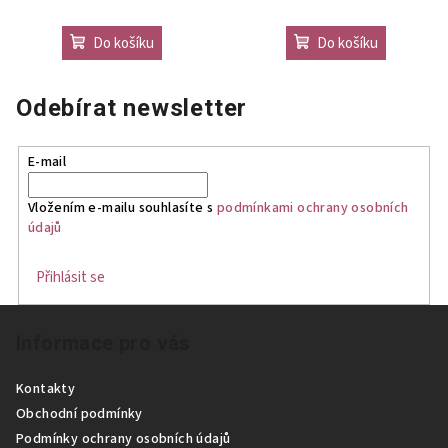
Do košíku
Do košíku
Odebírat newsletter
E-mail
Vložením e-mailu souhlasíte s
podmínkami ochrany osobních
údajů
Přihlásit se
Z
Informace pro vás
á
p
Kontakty
a
Obchodní podmínky
t
Podmínky ochrany osobních údajů