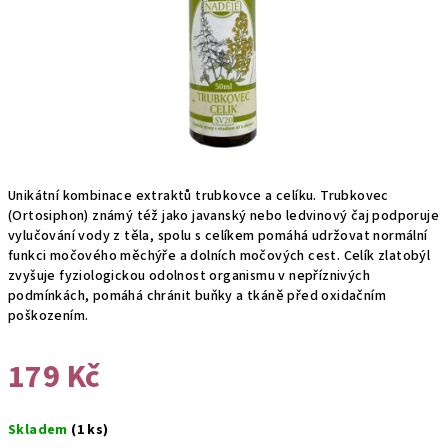
Unikátní kombinace extraktů trubkovce a celíku. Trubkovec
(Ortosiphon) známý též jako javanský nebo ledvinový čaj podporuje
vylučování vody z těla, spolu s celíkem pomáhá udržovat normální
funkci močového měchýře a dolních močových cest. Celík zlatobýl
zvyšuje fyziologickou odolnost organismu v nepříznivých
podmínkách, pomáhá chránit buňky a tkáně před oxidačním
poškozením.
179 Kč
Měrná
Skladem
(1 ks)
cena: