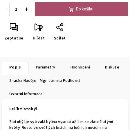
−
+
Do košíku
Zeptat se
Hlídat
Sdílet
Popis
Parametry
Hodnocení
Diskuze
Značka
Naděje - Mgr. Jarmila Podhorná
Ostatní informace
Celík zlatobýl
Zlatobýl je vytrvalá bylina vysoká až 1 m se zlatožlutými
květy. Roste ve světlých lesích, na lučních nivách i na