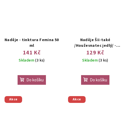
Naděje - tinktura Femina 50
Naděje Šii-také
ml
/Houževnatec jedlý/ -
tinktura z houby 50 ml
141 Kč
129 Kč
Skladem
(3 ks)
Skladem
(3 ks)
Do košíku
Do košíku
Akce
Akce