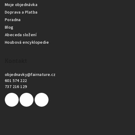
í
Moje objednávka
Doprava a Platba
Poradna
Blog
Abeceda složení
Houbová encyklopedie
Kontakt
objednavky
@
fairnature.cz
601 574 222
737 216 129