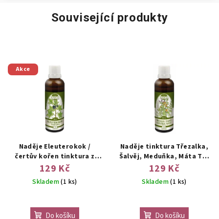
Související produkty
Akce
Naděje Eleuterokok /
Naděje tinktura Třezalka,
čertův kořen tinktura z
Šalvěj, Meduňka, Máta T41
byliny 50 ml
50 ml
129 Kč
129 Kč
Skladem
(1 ks)
Skladem
(1 ks)
Do košíku
Do košíku