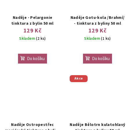
Naděje - Pelargonie
Naděje Gotu-kola /Brahmí/
tinktura z bylin 50 ml
- tinktura z byliny 50 ml
129 Kč
129 Kč
Skladem
(2 ks)
Skladem
(1 ks)
Do košíku
Do košíku
Akce
Naděje Ostropestřec
Naděje Bělotrn kulatohlavý