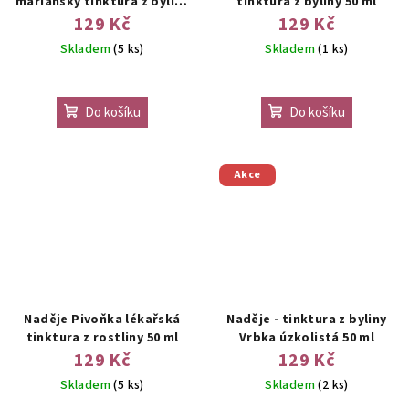
mariánský tinktura z byliny
tinktura z byliny 50 ml
50 ml
129 Kč
129 Kč
Skladem
(5 ks)
Skladem
(1 ks)
Do košíku
Do košíku
Akce
Naděje Pivoňka lékařská
Naděje - tinktura z byliny
tinktura z rostliny 50 ml
Vrbka úzkolistá 50 ml
129 Kč
129 Kč
Skladem
(5 ks)
Skladem
(2 ks)