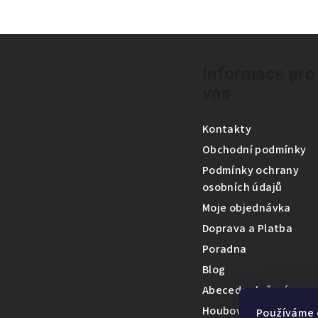
Z
á
Informace pro
vás
p
a
Kontakty
t
Obchodní podmínky
Podmínky ochrany
í
osobních údajů
Moje objednávka
Doprava a Platba
Poradna
Blog
Abeceda složení
Houbová encyklopedi
Používáme 