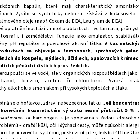
iskózních kapalin, které mají charakteristický amoniako
ápach. Vyrábí se synteticky nebo se získává z kokosového 
almového oleje (např. Cocamide DEA, Laurylamide DEA).
vé uplatnění nachází v mnoha oblastech – ve farmacii, průmysl
otografii, i zemědělství. Funguje jako emulgátor, stabilizát
ěny, pH regulátor a povrchově aktivní látka.
V kosmetický
roduktech se objevuje v šamponech, sprchových gelec
ěnách do koupele, mýdlech, líčidlech, opalovacích krémec
olicích pěnách i čisticích prostředcích.
erozpouští se ve vodě, ale v organických rozpouštědlech jako 
thanol, benzen, aceton či chloroform. Vzniká reak
thylalkoholu s amoniakem při vysokých teplotách a tlaku.
edná se o hořlavou, zdraví nebezpečnou látku.
Její koncentra
 konečném kosmetickém výrobku nesmí překročit 5 %
. 
ovažována za karcinogen a je spojována s řadou zdravotní
roblémů – dráždí kůži, oči i dýchací cesty, může způsobit alergi
oruchy nervového systému, poškození jater, ledvin i štítné žláz