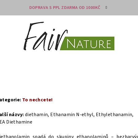
DOPRAVA S PPL ZDARMA OD 1000KČ
ategorie:
To nechcete!
alší názvy:
diethamin, Ethanamin N-ethyl, Ethylethanamin,
EA Diethamine
iethanolamin spadá do skupiny ethanolaminů – bezbarvý