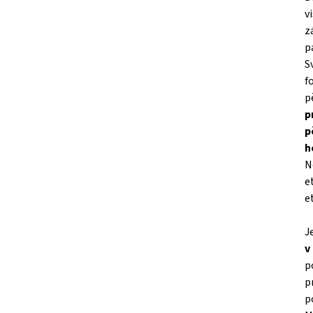
v
z
p
S
f
p
p
p
h
N
e
e
J
v
p
p
p