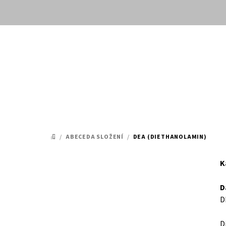
Přejít
na
obsah
/
ABECEDA SLOŽENÍ
/
DEA (DIETHANOLAMIN)
DOMŮ
K
D
D
D