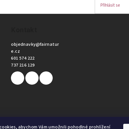
Přihlásit se
Kontakt
objednavky
@
fairnatur
e.cz
601 574 222
737 216 129
e
cookies, abychom Vám umožnili pohodlné prohlížení