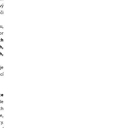
vý
či
u,
or
ch
h,
h,
je
cí
ce
Je
ch
e,
y.