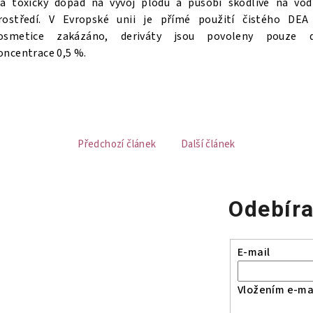
á toxický dopad na vývoj plodu a působí škodlivě na vod
rostředí. V Evropské unii je přímé použití čistého DEA
osmetice zakázáno, deriváty jsou povoleny pouze 
oncentrace 0,5 %.
Předchozí článek
Další článek
Odebíra
E-mail
Vložením e-mai