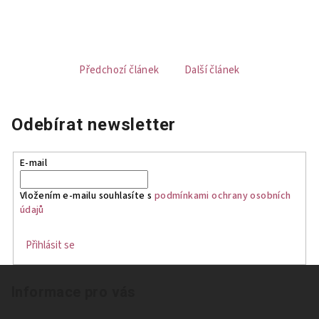
Předchozí článek
Další článek
Odebírat newsletter
E-mail
Vložením e-mailu souhlasíte s
podmínkami ochrany osobních
údajů
Přihlásit se
Z
Informace pro vás
á
p