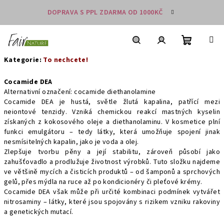
Přejít
DOPRAVA S PPL ZDARMA OD 1000KČ
na
obsah
Nákupní
košík
Hledat
Přihlášení
Kategorie:
To nechcete!
Cocamide DEA
Alternativní označení: cocamide diethanolamine
Cocamide DEA je hustá, světle žlutá kapalina, patřící mezi
neiontové tenzidy. Vzniká chemickou reakcí mastných kyselin
získaných z kokosového oleje a diethanolaminu. V kosmetice plní
funkci emulgátoru – tedy látky, která umožňuje spojení jinak
nesmísitelných kapalin, jako je voda a olej.
Zlepšuje tvorbu pěny a její stabilitu, zároveň působí jako
zahušťovadlo a prodlužuje životnost výrobků. Tuto složku najdeme
ve většině mycích a čisticích produktů – od šamponů a sprchových
gelů, přes mýdla na ruce až po kondicionéry či pleťové krémy.
Cocamide DEA však může při určité kombinaci podmínek vytvářet
nitrosaminy – látky, které jsou spojovány s rizikem vzniku rakoviny
a genetických mutací.