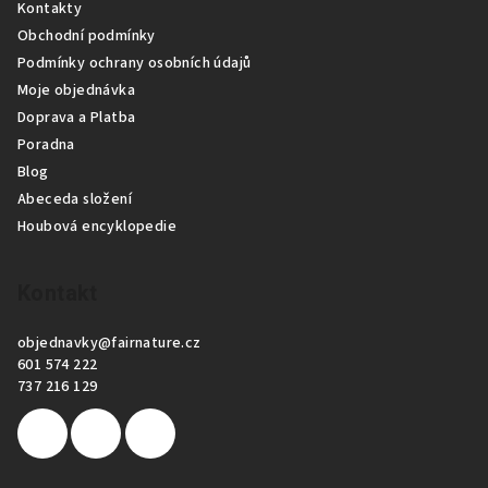
Kontakty
a
Obchodní podmínky
t
Podmínky ochrany osobních údajů
í
Moje objednávka
Doprava a Platba
Poradna
Blog
Abeceda složení
Houbová encyklopedie
Kontakt
objednavky
@
fairnature.cz
601 574 222
737 216 129