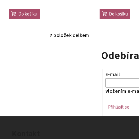
Do košíku
Do košíku
7
položek celkem
O
v
Odebíra
l
á
d
E-mail
a
c
Vložením e-mai
í
Přihlásit se
p
r
v
Kontakt
k