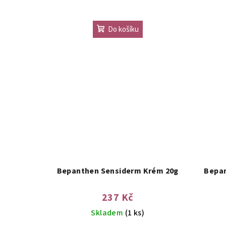
t
Do košíku
ů
Bepanthen Sensiderm Krém 20g
Bepan
237 Kč
Skladem
(1 ks)