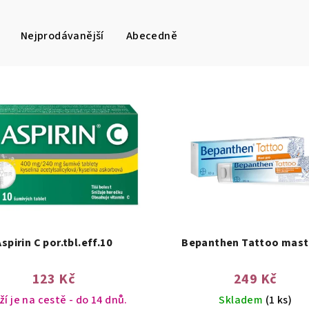
Nejprodávanější
Abecedně
Aspirin C por.tbl.eff.10
Bepanthen Tattoo mast
123 Kč
249 Kč
í je na cestě - do 14 dnů.
Skladem
(1 ks)