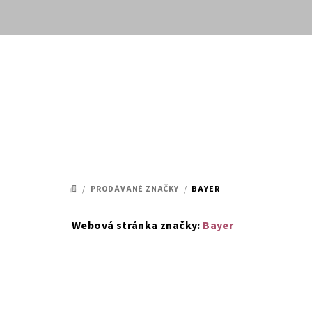
Přejít
na
obsah
/
PRODÁVANÉ ZNAČKY
/
BAYER
DOMŮ
Webová stránka značky:
Bayer