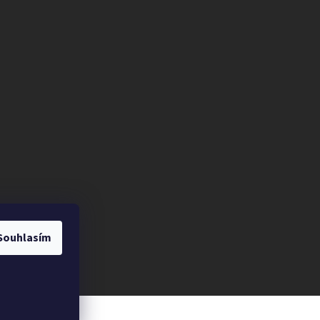
Souhlasím
azena.