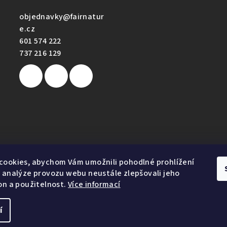
y
objednavky
@
fairnatur
v
e.cz
ý
601 574 222
p
737 216 129
i
s
u
e
cookies, abychom Vám umožnili pohodlné prohlížení
 analýze provozu webu neustále zlepšovali jeho
on a použitelnost.
Více informací
1
í
Copyright 2026
Fairnature.cz
. Všechna práva vyhr