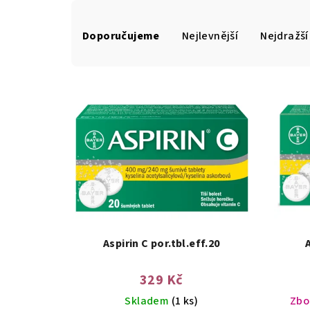
Ř
Doporučujeme
Nejlevnější
Nejdražší
a
z
e
n
í
p
r
o
Aspirin C por.tbl.eff.20
d
u
329 Kč
Skladem
(1 ks)
Zbož
k