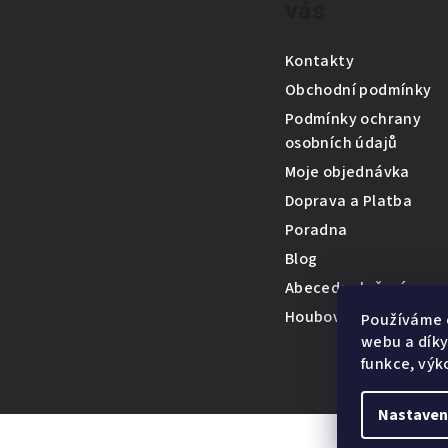
vás
p
a
Kontakty
t
Obchodní podmínky
Podmínky ochrany
í
osobních údajů
Moje objednávka
Doprava a Platba
Poradna
Blog
Abeceda složení
Houbová encyklopedi
Používáme 
webu a díky
funkce, výk
Nastaven