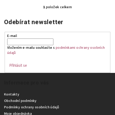
1
položek celkem
O
v
Odebírat newsletter
l
á
d
E-mail
a
c
Vložením e-mailu souhlasíte s
podmínkami ochrany osobních
í
údajů
p
r
Přihlásit se
v
Z
k
Informace pro vás
á
y
p
v
Kontakty
ý
a
Obchodní podmínky
p
t
Podmínky ochrany osobních údajů
i
í
Moje objednávka
s