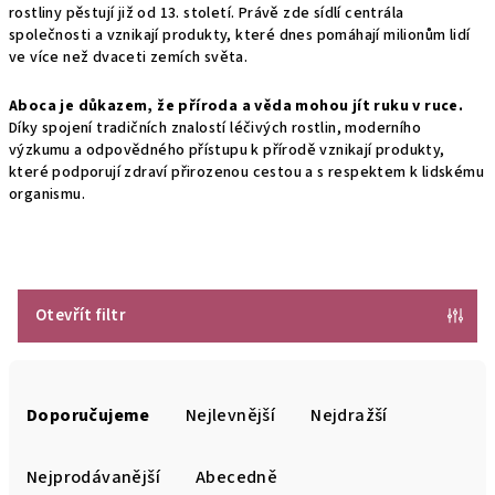
rostliny pěstují již od 13. století. Právě zde sídlí centrála
společnosti a vznikají produkty, které dnes pomáhají milionům lidí
ve více než dvaceti zemích světa.
Aboca je důkazem, že příroda a věda mohou jít ruku v ruce.
Díky spojení tradičních znalostí léčivých rostlin, moderního
výzkumu a odpovědného přístupu k přírodě vznikají produkty,
které podporují zdraví přirozenou cestou a s respektem k lidskému
organismu.
Otevřít filtr
Ř
a
Doporučujeme
Nejlevnější
Nejdražší
z
e
Nejprodávanější
Abecedně