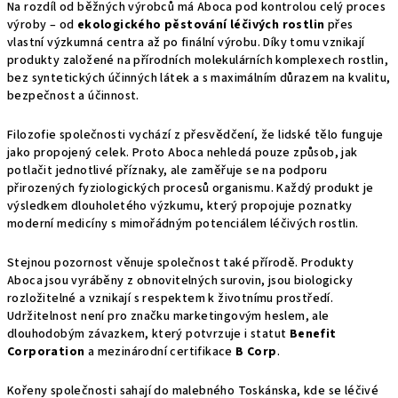
Na rozdíl od běžných výrobců má Aboca pod kontrolou celý proces
výroby – od
ekologického pěstování léčivých rostlin
přes
vlastní výzkumná centra až po finální výrobu. Díky tomu vznikají
produkty založené na přírodních molekulárních komplexech rostlin,
bez syntetických účinných látek a s maximálním důrazem na kvalitu,
bezpečnost a účinnost.
Filozofie společnosti vychází z přesvědčení, že lidské tělo funguje
jako propojený celek. Proto Aboca nehledá pouze způsob, jak
potlačit jednotlivé příznaky, ale zaměřuje se na podporu
přirozených fyziologických procesů organismu. Každý produkt je
výsledkem dlouholetého výzkumu, který propojuje poznatky
moderní medicíny s mimořádným potenciálem léčivých rostlin.
Stejnou pozornost věnuje společnost také přírodě. Produkty
Aboca jsou vyráběny z obnovitelných surovin, jsou biologicky
rozložitelné a vznikají s respektem k životnímu prostředí.
Udržitelnost není pro značku marketingovým heslem, ale
dlouhodobým závazkem, který potvrzuje i statut
Benefit
Corporation
a mezinárodní certifikace
B Corp
.
Kořeny společnosti sahají do malebného Toskánska, kde se léčivé