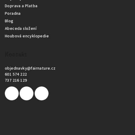
Doprava a Platba
u
Poradna
Blog
Abeceda složení
Houbová encyklopedie
Kontakt
objednavky
@
fairnature.cz
601 574 222
737 216 129