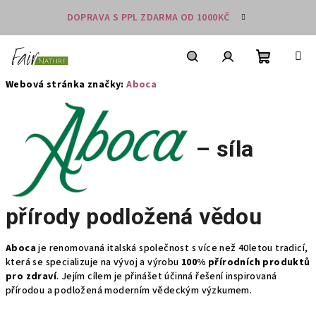
Přejít
DOPRAVA S PPL ZDARMA OD 1000KČ
na
obsah
Nákupní
košík
Hledat
Přihlášení
Webová stránka značky:
Aboca
– síla
přírody podložená vědou
Aboca
je renomovaná italská společnost s více než 40letou tradicí,
která se specializuje na vývoj a výrobu
100% přírodních produktů
pro zdraví
. Jejím cílem je přinášet účinná řešení inspirovaná
přírodou a podložená moderním vědeckým výzkumem.