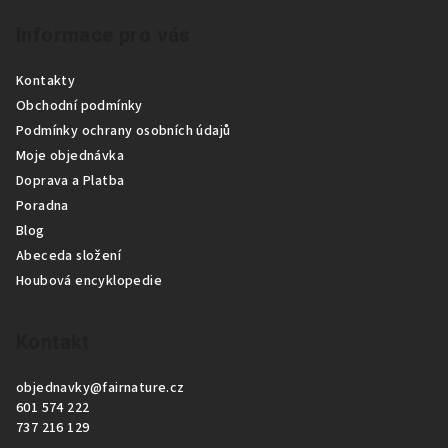
Z
Informace pro vás
á
p
Kontakty
a
Obchodní podmínky
t
Podmínky ochrany osobních údajů
í
Moje objednávka
Doprava a Platba
Poradna
Blog
Abeceda složení
Houbová encyklopedie
Kontakt
objednavky
@
fairnature.cz
601 574 222
737 216 129