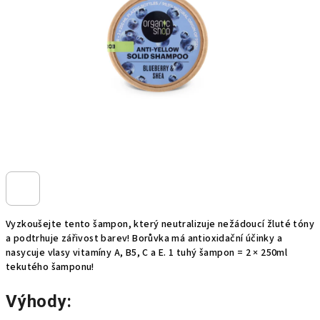
hvězdiček.
Vyzkoušejte tento šampon, který neutralizuje nežádoucí žluté tóny
a podtrhuje zářivost barev! Borůvka má antioxidační účinky a
nasycuje vlasy vitamíny A, B5, C a E. 1 tuhý šampon = 2 × 250ml
tekutého šamponu!
Výhody: