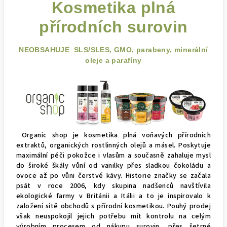
Kosmetika plná
přírodních surovin
NEOBSAHUJE SLS/SLES, GMO, parabeny, minerální
oleje a parafíny
Organic shop je kosmetika plná voňavých přírodních
extraktů, organických rostlinných olejů a másel.
Poskytuje
maximální péči pokožce i vlasům a současně zahaluje mysl
do široké škály vůní od vanilky přes sladkou čokoládu a
ovoce až po vůni čerstvé kávy.
Historie značky se začala
psát v roce 2006, kdy skupina nadšenců navštívila
ekologické farmy v Británii a Itálii a to je inspirovalo k
založení sítě obchodů s přírodní kosmetikou.
Pouhý prodej
však neuspokojil jejich potřebu mít kontrolu na celým
výrobním procesem od nákupu surovin, přes šetrné