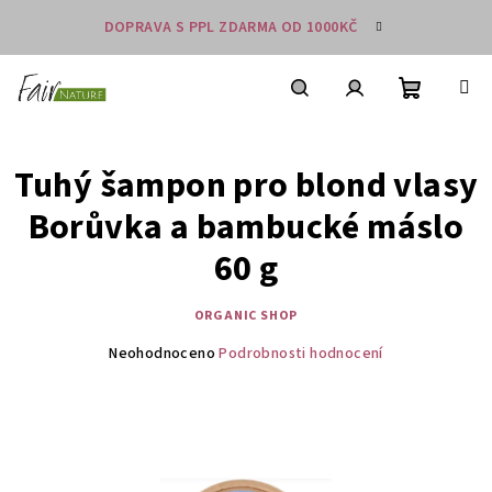
Přejít
DOPRAVA S PPL ZDARMA OD 1000KČ
na
obsah
Nákupní
košík
Hledat
Přihlášení
Tuhý šampon pro blond vlasy
Borůvka a bambucké máslo
60 g
ORGANIC SHOP
Průměrné
Neohodnoceno
Podrobnosti hodnocení
hodnocení
produktu
je
0,0
z
5