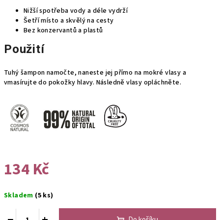
Nižší spotřeba vody a déle vydrží
Šetří místo a skvělý na cesty
Bez konzervantů a plastů
Použití
Tuhý šampon namočte, naneste jej přímo na mokré vlasy a
vmasírujte do pokožky hlavy. Následně vlasy opláchněte.
134 Kč
Měrná
Skladem
(5 ks)
cena:
−
+
Do košíku