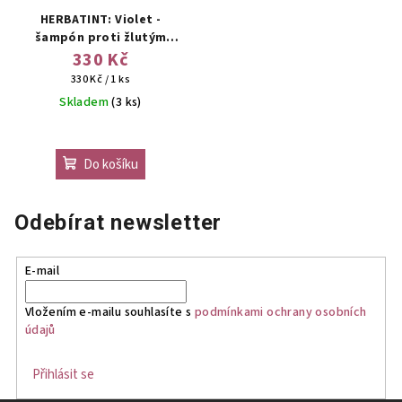
HERBATINT: Violet -
šampón proti žlutým
tónům
330 Kč
Měrná
330 Kč / 1 ks
cena:
Skladem
(3 ks)
Do košíku
Odebírat newsletter
E-mail
Vložením e-mailu souhlasíte s
podmínkami ochrany osobních
údajů
Přihlásit se