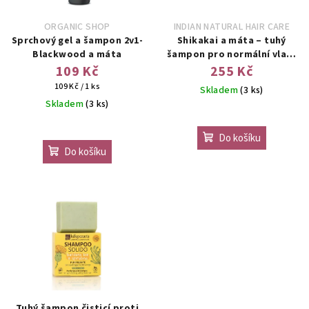
ORGANIC SHOP
INDIAN NATURAL HAIR CARE
Sprchový gel a šampon 2v1-
Shikakai a máta – tuhý
Blackwood a máta
šampon pro normální vlasy
se sklonem k lupům 60g
109 Kč
255 Kč
Měrná
109 Kč / 1 ks
Skladem
(3 ks)
cena:
Skladem
(3 ks)
Průměrné
hodnocení
Do košíku
produktu
Do košíku
je
5,0
z
5
hvězdiček.
Tuhý šampon čisticí proti