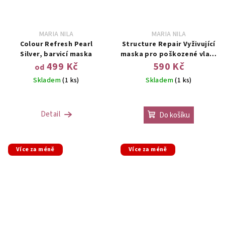
MARIA NILA
MARIA NILA
Colour Refresh Pearl
Structure Repair Vyživující
Silver, barvicí maska
maska pro poškozené vlasy
250ml
499 Kč
590 Kč
od
Skladem
(1 ks)
Skladem
(1 ks)
Detail
Do košíku
Více za méně
Více za méně