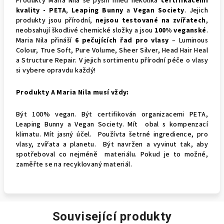
Produkty Maria Nila se pyšní hned několika
certifikacemi
kvality - PETA
,
Leaping Bunny
a
Vegan Society
. Jejich
produkty jsou přírodní,
nejsou testované na zvířatech
,
neobsahují škodlivé chemické složky a jsou
100% veganské
.
Maria Nila přináší
6 pečujících řad pro vlasy
– Luminous
Colour, True Soft, Pure Volume, Sheer Silver, Head Hair Heal
a Structure Repair. V jejich sortimentu přírodní péče o vlasy
si vybere opravdu každý!
Produkty A Maria Nila musí vždy:
Být 100% vegan. Být certifikován organizacemi PETA,
Leaping Bunny a Vegan Society. Mít obal s kompenzací
klimatu. Mít jasný účel. Používta šetrné ingredience, pro
vlasy, zvířata a planetu. Být navržen a vyvinut tak, aby
spotřeboval co nejméně materiálu. Pokud je to možné,
zaměřte se na recyklovaný materiál.
Související produkty