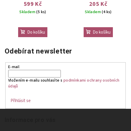
599 Kč
205 Kč
Skladem
(5 ks)
Skladem
(4 ks)
Do košíku
Do košíku
Odebírat newsletter
E-mail
Vložením e-mailu souhlasíte s
podmínkami ochrany osobních
údajů
Přihlásit se
Z
Informace pro vás
á
p