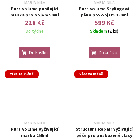
MARIA NILA
MARIA NILA
Pure volume posilující
Pure volume Stylingová
maska pro objem 50ml
pěna pro objem 150ml
226 Kč
599 Kč
Do týdne
Skladem
(2 ks)
Do košíku
Do košíku
Více za méně
Více za méně
MARIA NILA
MARIA NILA
Pure volume Vyživující
Structure Repair vyživující
maska 250ml
péče pro poškozené vlasy