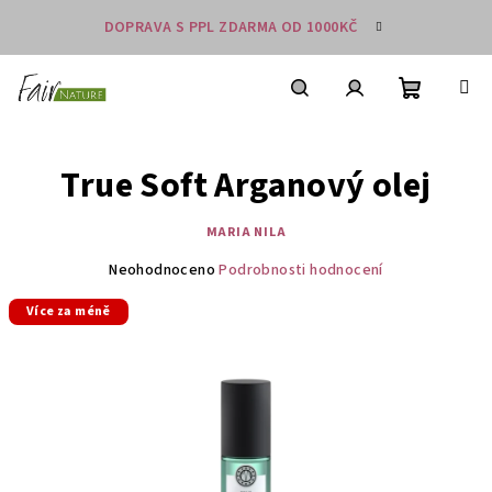
Přejít
DOPRAVA S PPL ZDARMA OD 1000KČ
na
obsah
Nákupní
košík
Hledat
Přihlášení
True Soft Arganový olej
MARIA NILA
Průměrné
Neohodnoceno
Podrobnosti hodnocení
hodnocení
Více za méně
produktu
je
0,0
z
5
hvězdiček.