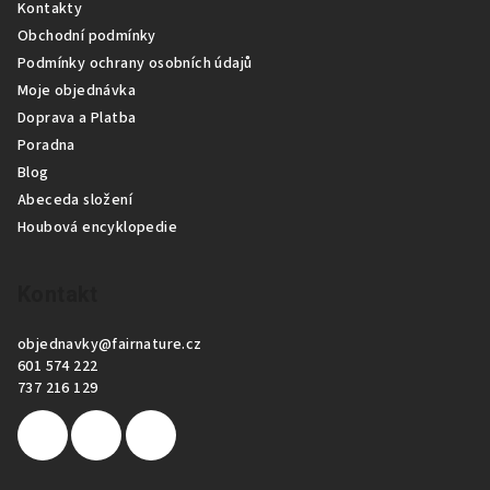
Kontakty
a
Obchodní podmínky
t
Podmínky ochrany osobních údajů
í
Moje objednávka
Doprava a Platba
Poradna
Blog
Abeceda složení
Houbová encyklopedie
Kontakt
objednavky
@
fairnature.cz
601 574 222
737 216 129