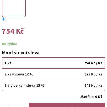
754 Kč
Měrná
Do týdne
cena:
Množstevní sleva
1 ks
754 Kč
/ ks
2 ks = sleva 10 %
679 Kč
/ ks
3 a více ks = sleva 15 %
641 Kč
/ ks
Ušetříte
0 Kč