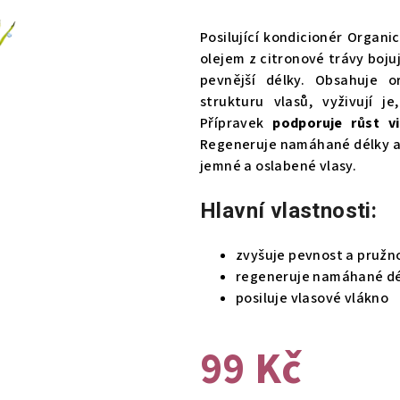
hodnocení
produktu
Posilující kondicionér Organ
je
olejem z citronové trávy boju
0,0
pevnější délky. Obsahuje o
z
strukturu vlasů, vyživují j
5
Přípravek
podporuje růst vi
hvězdiček.
Regeneruje namáhané délky a z
jemné a oslabené vlasy.
Hlavní vlastnosti:
zvyšuje pevnost a pružn
regeneruje namáhané dé
posiluje vlasové vlákno
99 Kč