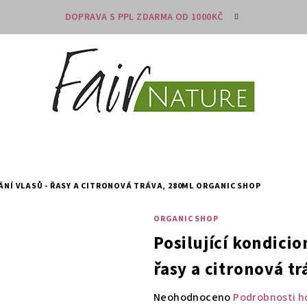
DOPRAVA S PPL ZDARMA OD 1000KČ
ÁNÍ VLASŮ - ŘASY A CITRONOVÁ TRÁVA, 280ML
ORGANIC SHOP
ORGANIC SHOP
Posilující kondicio
řasy a citronová t
Průměrné
Neohodnoceno
Podrobnosti h