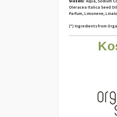
Složení
:
Aqua, Sodium Co
Oleracea Italica Seed Oi
Parfum, Limonene, Linalo
(*) Ingredients from Org
Ko