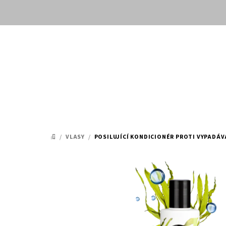
Přejít
na
obsah
/
VLASY
/
POSILUJÍCÍ KONDICIONÉR PROTI VYPADÁV
DOMŮ