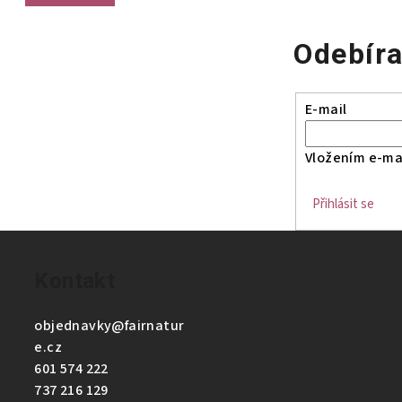
Odebíra
E-mail
Vložením e-mai
Přihlásit se
Kontakt
objednavky
@
fairnatur
e.cz
601 574 222
737 216 129