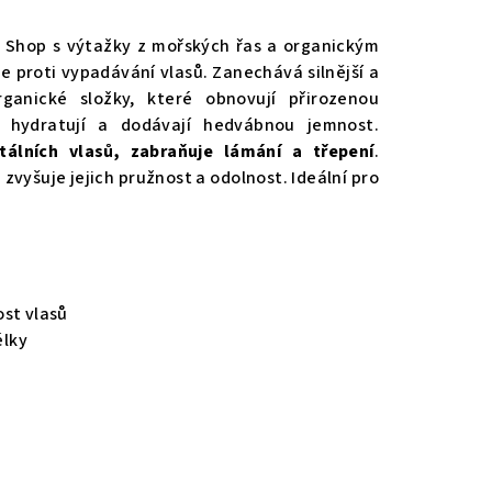
ic Shop s výtažky z mořských řas a organickým
je proti vypadávání vlasů. Zanechává silnější a
rganické složky, které obnovují přirozenou
e, hydratují a dodávají hedvábnou jemnost.
tálních vlasů, zabraňuje lámání a třepení
.
vyšuje jejich pružnost a odolnost. Ideální pro
ost vlasů
lky