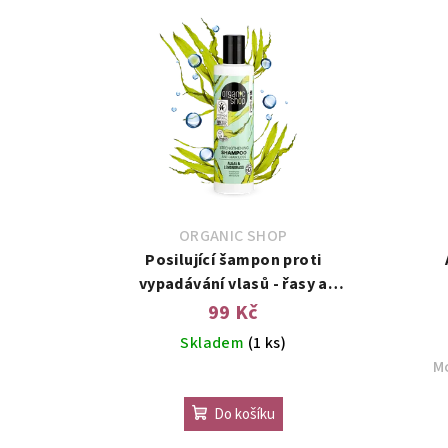
ORGANIC SHOP
Posilující šampon proti
vypadávání vlasů - řasy a
citronová tráva, 280 ml
99 Kč
Skladem
(1 ks)
M
Do košíku