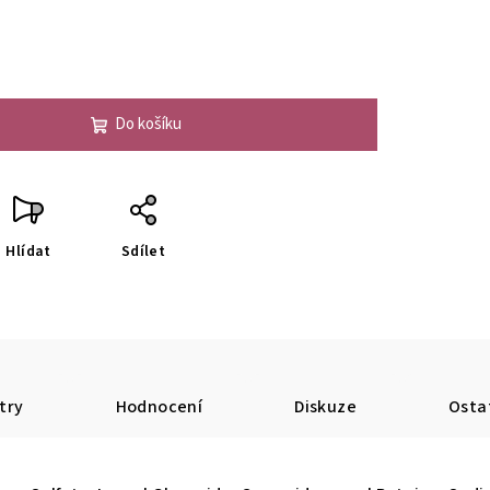
Do košíku
Hlídat
Sdílet
try
Hodnocení
Diskuze
Osta