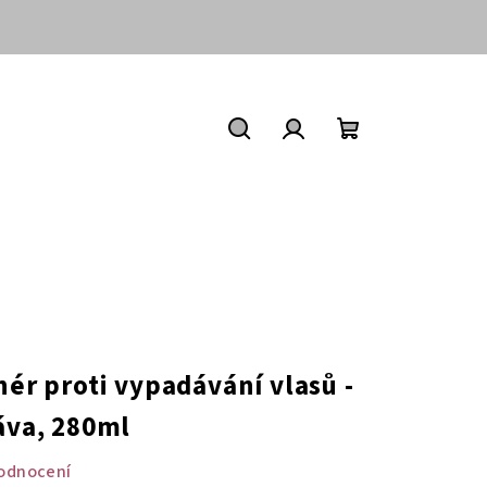
Nákupní
košík
Hledat
Přihlášení
nér proti vypadávání vlasů -
ráva, 280ml
odnocení