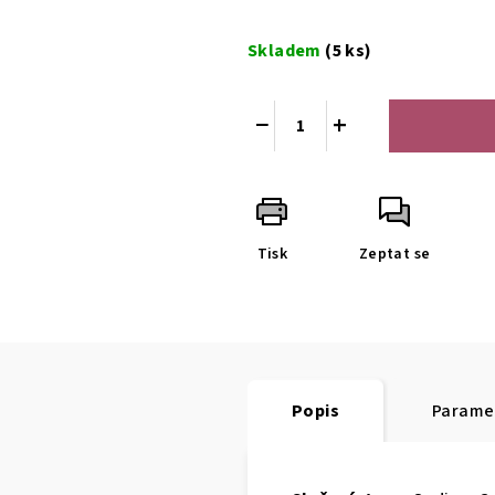
Měrná
cena:
Skladem
(5 ks)
−
+
Tisk
Zeptat se
Popis
Parame