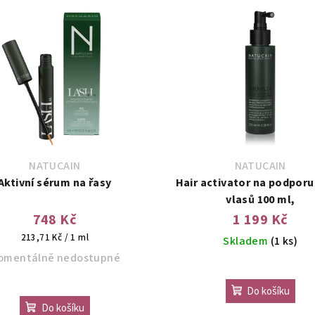
NATUCAIN
NATUCAIN
Aktivní sérum na řasy
Hair activator na podporu
vlasů 100 ml,
748 Kč
1 199 Kč
Měrná
213,71 Kč / 1 ml
Skladem
(1 ks)
cena:
omentálně nedostupné
Do košíku
Do košíku