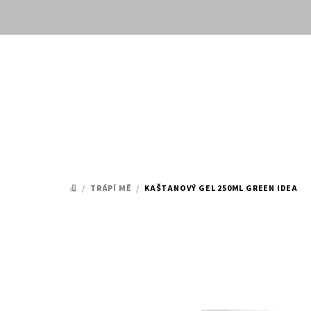
Přejít
na
obsah
/
TRÁPÍ MĚ
/
KAŠTANOVÝ GEL 250ML
GREEN IDEA
DOMŮ