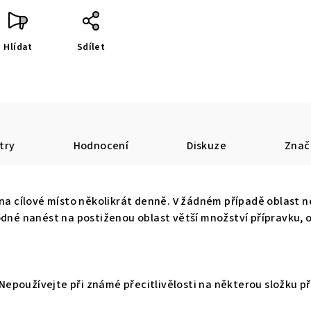
Hlídat
Sdílet
try
Hodnocení
Diskuze
Znač
na cílové místo několikrát denně. V žádném případě oblast ne
odné nanést na postiženou oblast větší množství přípravku, 
Nepoužívejte při známé přecitlivělosti na některou složku p