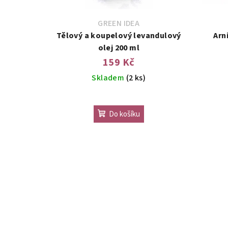
GREEN IDEA
Tělový a koupelový levandulový
Arn
olej 200 ml
159 Kč
Skladem
(2 ks)
Do košíku