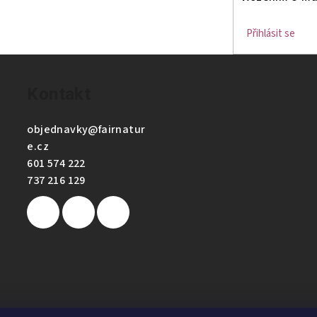
Přihlásit se
Kontakt
objednavky
@
fairnatur
e.cz
601 574 222
737 216 129