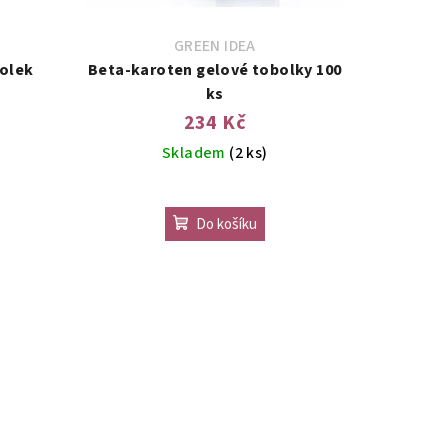
GREEN IDEA
bolek
Beta-karoten gelové tobolky 100
ks
234 Kč
Skladem
(2 ks)
Do košíku