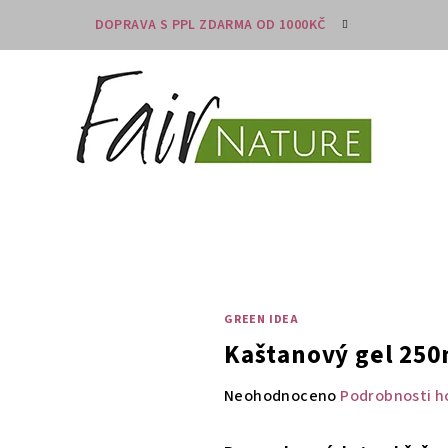
DOPRAVA S PPL ZDARMA OD 1000KČ
GREEN IDEA
Kaštanový gel 250
Průměrné
Neohodnoceno
Podrobnosti h
hodnocení
produktu