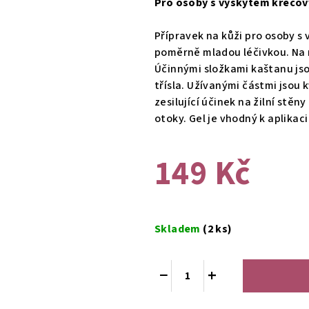
Pro osoby s výskytem křečový
je
0,0
Přípravek na kůži pro osoby s 
z
poměrně mladou léčivkou. Na n
5
Účinnými složkami kaštanu jsou
hvězdiček.
třísla. Užívanými částmi jsou 
zesilující účinek na žilní stě
otoky. Gel je vhodný k aplikac
149 Kč
Měrná
cena:
Skladem
(2 ks)
−
+