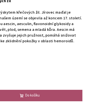
ch žil
výskytem křečových žil. Jírovec maďal je
ašem území se objevila až koncem 17. století.
 aescin, aesculin, flavonoidní glykosidy a
květ, plod, semena a mladá kůra. Aescin má
ny a zvyšuje jejich pružnost, pomáhá snižovat
i ke zklidnění pokožky v oblasti hemoroidů.
Do košíku