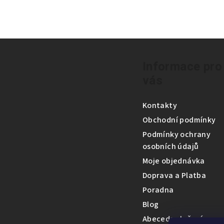
Z
á
Informace pro
vás
p
a
Kontakty
t
Obchodní podmínky
Podmínky ochrany
í
osobních údajů
Moje objednávka
Doprava a Platba
Poradna
Blog
Abeceda složení