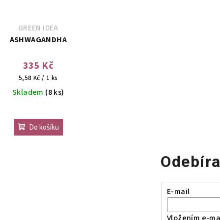
GREEN IDEA
ASHWAGANDHA
335 Kč
Měrná
5,58 Kč / 1 ks
cena:
Skladem
(8 ks)
Do košíku
Odebíra
E-mail
Vložením e-mai