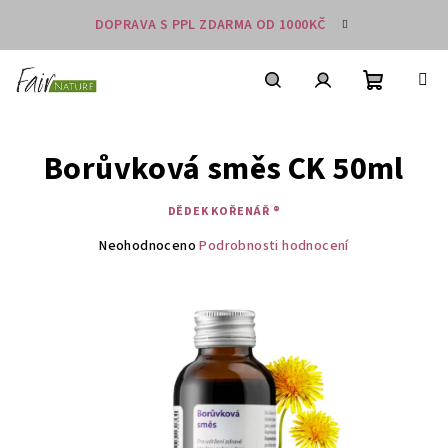
Přejít
DOPRAVA S PPL ZDARMA OD 1000KČ
na
obsah
Nákupní
košík
Hledat
Přihlášení
Borůvková směs CK 50ml
DĚDEK KOŘENÁŘ ®
Průměrné
Neohodnoceno
Podrobnosti hodnocení
hodnocení
produktu
je
0,0
z
5
hvězdiček.