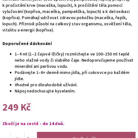
k pročistění krve (maceška, lopuch), k pročištění těla pomocí
vylučování (kopřiva, maceška, pampeliška, lopuch) a k detoxikaci
(kopřiva). Pomáhají udržovat zdravou pokožku (maceška, řepík,
lopuch). Příznivě působí na celkový stav organismu, osvěžení těla,
vitalitu a energii (kopřiva).
Doporučené dávkování
1–4 ml (1–2 čajové lžičky) rozmíchejte ve 100–250 ml teplé
nebo vlažné vody či slabého čaje. Nedoporučujeme používat
minerální ani perlivou vodu.
Podávejte 1–6× denně mimo jídla, při cukrovce po každém
jídle.
Vhodné pro dlouhodobé užívání.
Nápoj nedochucujte kyselením.
249 Kč
Měrná
Zboží je na cestě - do 14 dnů.
cena: