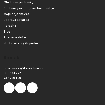
Obchodní podmínky
t
Podmínky ochrany osobních údajů
í
Moje objednávka
Doprava a Platba
Poradna
Blog
Abeceda složení
Houbová encyklopedie
Kontakt
objednavky
@
fairnature.cz
601 574 222
737 216 129