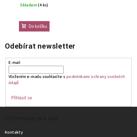
Skladem
(4 ks)
Do košíku
Odebírat newsletter
E-mail
Vložením e-mailu souhlasíte s
podmínkami ochrany osobních
údajů
Přihlásit se
Z
Informace pro vás
á
p
Kontakty
a