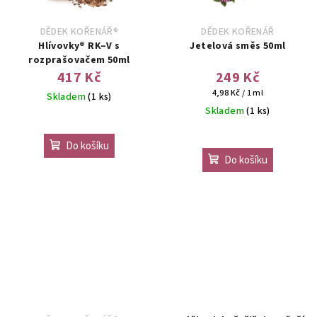
DĚDEK KOŘENÁŘ®
DĚDEK KOŘENÁŘ
Hlívovky® RK–V s
Jetelová směs 50ml
rozprašovačem 50ml
417 Kč
249 Kč
Měrná
4,98 Kč / 1 ml
Skladem
(1 ks)
cena:
Skladem
(1 ks)
Do košíku
Do košíku