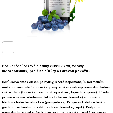
Pro udržení zdravé hladiny cukru v krvi, zdravý
metabolismus, pro čisticí kúry a zdravou pokožku
Borůvková směs obsahuje byliny, které napomáhají k normálnímu
metabolismu cukrů (borůvka, pampeliška) a udržují normální hladinu
cukru v krvi (borůvka, fazol, ostropestřec, lopuch, kopřiva). Působí
příznivě na metabolismus tuků a bílkovin (borůvka) a normální
hladinu cholesterolu v krvi (pampeliška). Přispívají k dobré funkci
gastrointestinálního traktu a střev (borůvka, řepík). Podporují
normální funkci jater (ostropestřec, pampeliška, řepík), přispívají