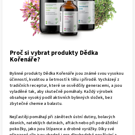
Proč si vybrat produkty Dědka
Kořenáře?
Bylinné produkty Dědka Kořenáře jsou známé svou vysokou
účinností, kvalitou a šetrností k tělu i přírodě. Vycházejí z
tradičních receptur, které se osvědčily generacemi, a jsou
vyladěné tak, aby skutečně pomáhaly. Každý výrobek
obsahuje vysoký podíl aktivních bylinných složek, bez
zbytečné chemie a balastu.
Nejčastěji pomáhají při zánětech ústní dutiny, bolavých
dásních, nateklých dutinách, aftách nebo při podráždění
pokožky, jako jsou štípance a drobné vyrážky. Díky své