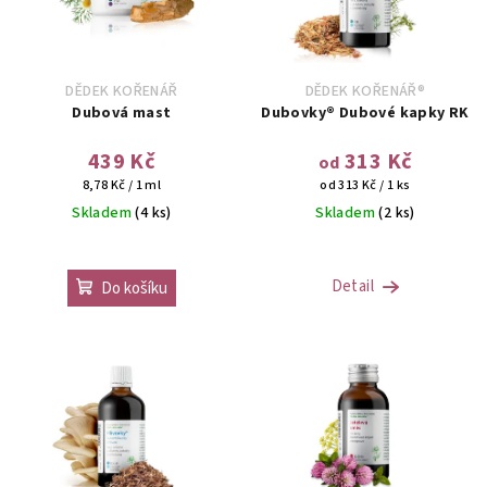
DĚDEK KOŘENÁŘ
DĚDEK KOŘENÁŘ®
Dubová mast
Dubovky® Dubové kapky RK
439 Kč
313 Kč
od
Měrná
Měrná
8,78 Kč / 1 ml
od 313 Kč / 1 ks
cena:
cena:
Skladem
(4 ks)
Skladem
(2 ks)
Průměrné
hodnocení
Detail
Do košíku
produktu
je
3,5
z
5
hvězdiček.