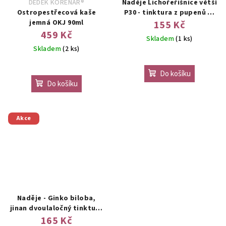
DĚDEK KOŘENÁŘ®
Naděje Lichořeřišnice větší
Ostropestřecová kaše
P30 - tinktura z pupenů 50
jemná OKJ 90ml
ml
155 Kč
459 Kč
Skladem
(1 ks)
Skladem
(2 ks)
Do košíku
Do košíku
Akce
Naděje - Ginko biloba,
jinan dvoulaločný tinktura
z pupenů 50 ml
165 Kč