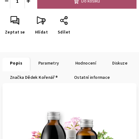
−
+
Do košíku
Zeptat se
Hlídat
Sdílet
Popis
Parametry
Hodnocení
Diskuze
Značka
Dědek Kořenář ®
Ostatní informace