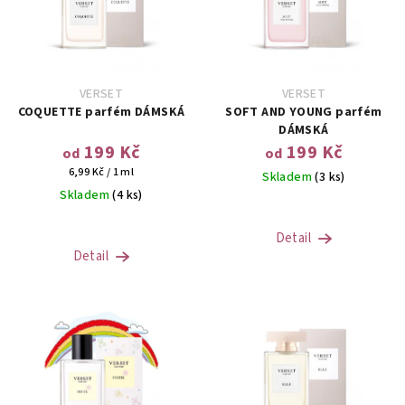
VERSET
VERSET
COQUETTE parfém DÁMSKÁ
SOFT AND YOUNG parfém
DÁMSKÁ
199 Kč
199 Kč
od
od
Měrná
6,99 Kč / 1 ml
Skladem
(3 ks)
cena:
Skladem
(4 ks)
Detail
Detail