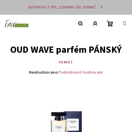
Přejít
DOPRAVA S PPL ZDARMA OD 1000KČ
na
obsah
Nákupní
košík
Hledat
Přihlášení
OUD WAVE parfém PÁNSKÝ
VERSET
Průměrné
Neohodnoceno
Podrobnosti hodnocení
hodnocení
produktu
je
0,0
z
5
hvězdiček.