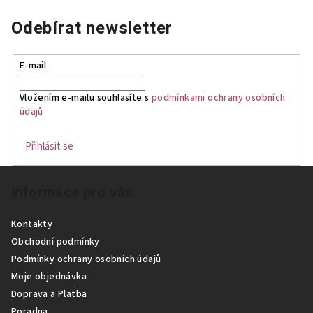
Odebírat newsletter
E-mail
Vložením e-mailu souhlasíte s
podmínkami ochrany osobních
údajů
Přihlásit se
Z
Informace pro vás
á
p
Kontakty
a
Obchodní podmínky
t
Podmínky ochrany osobních údajů
í
Moje objednávka
Doprava a Platba
Poradna