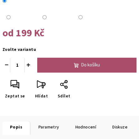
od
199 Kč
Měrná
Zvolte variantu
cena:
−
+
Do košíku
Zeptat se
Hlídat
Sdílet
Popis
Parametry
Hodnocení
Diskuze