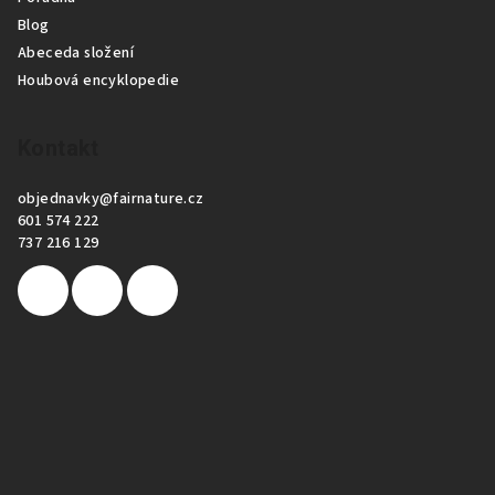
Blog
Abeceda složení
Houbová encyklopedie
Kontakt
objednavky
@
fairnature.cz
601 574 222
737 216 129