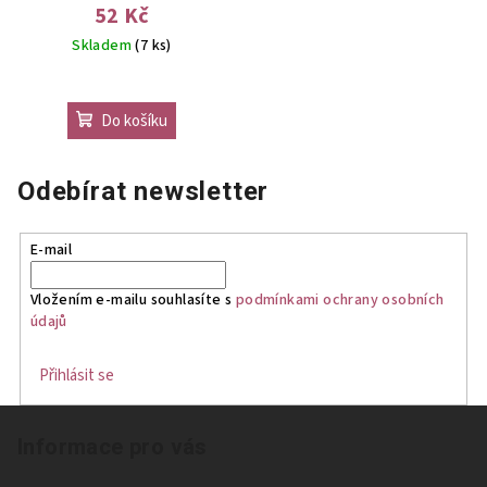
FOAMIE 20g
52 Kč
Skladem
(7 ks)
Do košíku
Odebírat newsletter
E-mail
Vložením e-mailu souhlasíte s
podmínkami ochrany osobních
údajů
Přihlásit se
Z
Informace pro vás
á
p