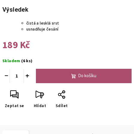
Výsledek
čistá a lesklá srst
usnadňuje česání
189 Kč
Měrná
Skladem
(6 ks)
cena:
−
+
Do košíku
Zeptat se
Hlídat
Sdílet