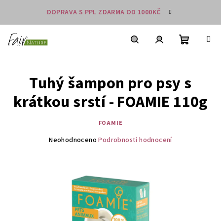
Přejít
DOPRAVA S PPL ZDARMA OD 1000KČ
na
obsah
Nákupní
košík
Hledat
Přihlášení
Tuhý šampon pro psy s
krátkou srstí - FOAMIE 110g
FOAMIE
Průměrné
Neohodnoceno
Podrobnosti hodnocení
hodnocení
produktu
je
0,0
z
5
hvězdiček.