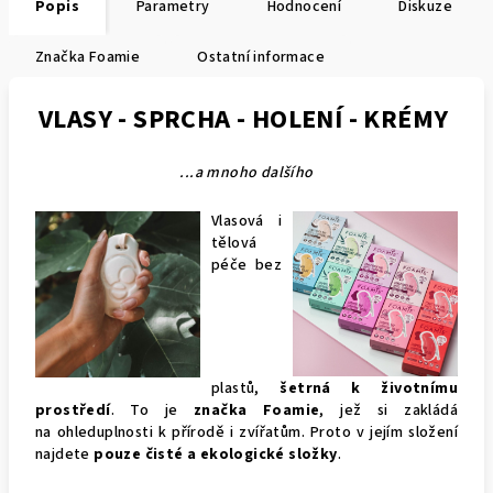
Popis
Parametry
Hodnocení
Diskuze
Značka
Foamie
Ostatní informace
VLASY - SPRCHA - HOLENÍ - KRÉMY
...a mnoho dalšího
Vlasová i
tělová
péče bez
plastů,
šetrná k životnímu
prostředí
. To je
značka Foamie
, jež si zakládá
na ohleduplnosti k přírodě i zvířatům. Proto v jejím složení
najdete
pouze čisté a ekologické složky
.