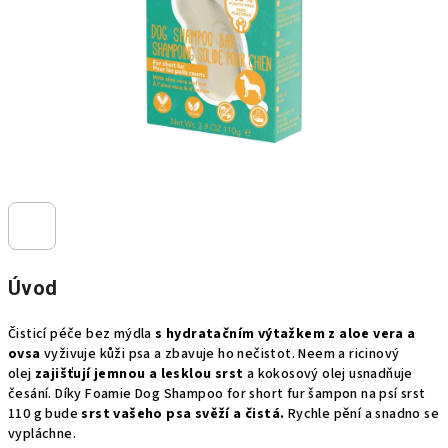
Úvod
Čisticí péče bez mýdla
s hydratačním výtažkem z aloe vera a
ovsa
vyživuje kůži psa a zbavuje ho nečistot. Neem a ricinový
olej
zajišťují jemnou a lesklou srst
a kokosový olej usnadňuje
česání. Díky Foamie Dog Shampoo for short fur šampon na psí srst
110 g bude
srst vašeho psa svěží a čistá.
Rychle pění a snadno se
vypláchne.