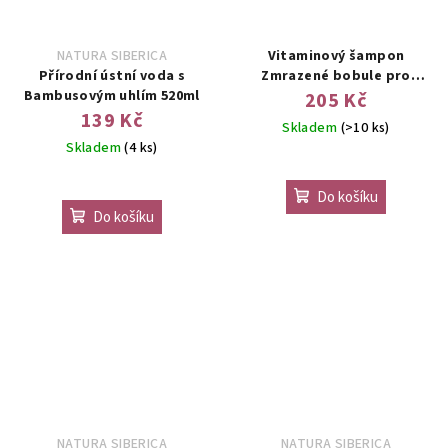
NATURA SIBERICA
Vitaminový šampon
Přírodní ústní voda s
Zmrazené bobule pro
Bambusovým uhlím 520ml
mastné vlasy 400ml
205 Kč
139 Kč
Skladem
(>10 ks)
Skladem
(4 ks)
Do košíku
Do košíku
NATURA SIBERICA
NATURA SIBERICA