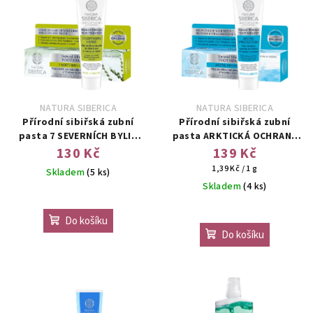
NATURA SIBERICA
NATURA SIBERICA
Přírodní sibiřská zubní
Přírodní sibiřská zubní
pasta 7 SEVERNÍCH BYLIN
pasta ARKTICKÁ OCHRANA
100g
100g
130 Kč
139 Kč
Měrná
1,39 Kč / 1 g
Skladem
(5 ks)
cena:
Skladem
(4 ks)
Do košíku
Do košíku