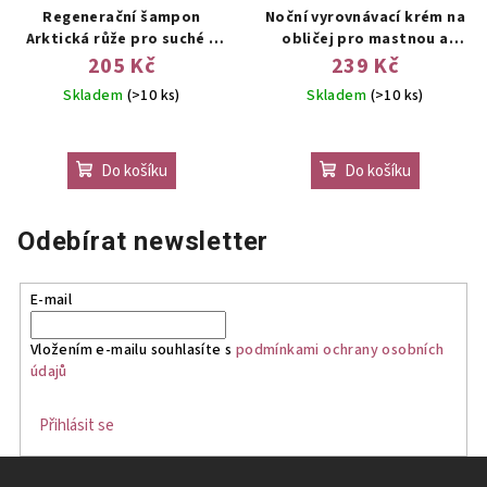
Regenerační šampon
Noční vyrovnávací krém na
Arktická růže pro suché a
obličej pro mastnou a
poškozené vlasy 400ml
smíšenou pleť 50ml
205 Kč
239 Kč
Skladem
(>10 ks)
Skladem
(>10 ks)
Do košíku
Do košíku
Odebírat newsletter
E-mail
Vložením e-mailu souhlasíte s
podmínkami ochrany osobních
údajů
Přihlásit se
Z