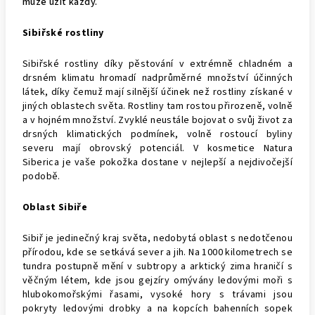
může užít každý.
Sibiřské rostliny
Sibiřské rostliny díky pěstování v extrémně chladném a
drsném klimatu hromadí nadprůměrné množství účinných
látek, díky čemuž mají silnější účinek než rostliny získané v
jiných oblastech světa.
Rostliny tam rostou přirozeně, volně
a v hojném množství. Zvyklé neustále bojovat o svůj život za
drsných klimatických podmínek, volně rostoucí byliny
severu mají obrovský potenciál.
V kosmetice Natura
Siberica je vaše pokožka dostane v nejlepší a nejdivočejší
podobě.
Oblast Sibiře
Sibiř je jedinečný kraj světa, nedobytá oblast s nedotčenou
přírodou, kde se setkává sever a jih. Na 1000 kilometrech se
tundra postupně mění v subtropy a arktický zima hraničí s
věčným létem, kde jsou gejzíry omývány ledovými moři s
hlubokomořskými řasami, vysoké hory s trávami jsou
pokryty ledovými drobky a na kopcích bahenních sopek