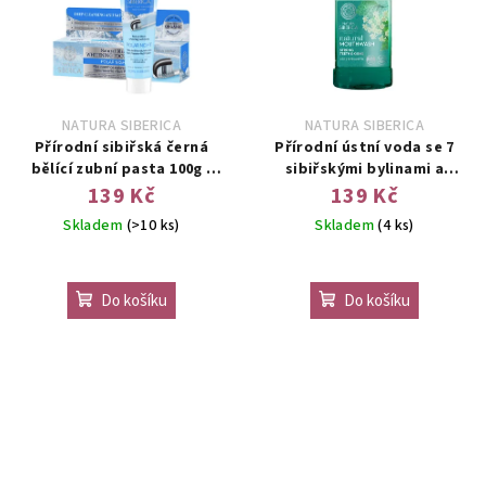
NATURA SIBERICA
NATURA SIBERICA
Přírodní sibiřská černá
Přírodní ústní voda se 7
bělící zubní pasta 100g -
sibiřskými bylinami a
Polární noc
zinkem 520ml
139 Kč
139 Kč
Skladem
(>10 ks)
Skladem
(4 ks)
Do košíku
Do košíku