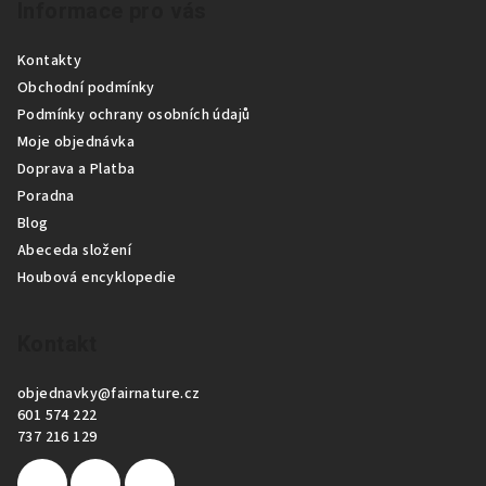
Informace pro vás
á
p
Kontakty
a
Obchodní podmínky
t
Podmínky ochrany osobních údajů
í
Moje objednávka
Doprava a Platba
Poradna
Blog
Abeceda složení
Houbová encyklopedie
Kontakt
objednavky
@
fairnature.cz
601 574 222
737 216 129