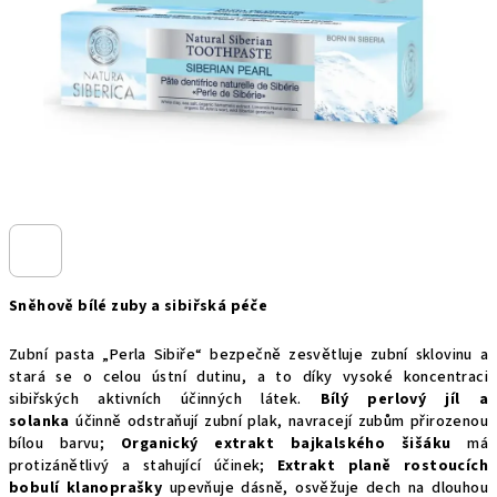
Sněhově bílé zuby a sibiřská péče
Zubní pasta „Perla Sibiře“ bezpečně zesvětluje zubní sklovinu a
stará se o celou ústní dutinu, a to díky vysoké koncentraci
sibiřských aktivních účinných látek.
Bílý perlový jíl a
solanka
účinně odstraňují zubní plak, navracejí zubům přirozenou
bílou barvu;
Organický extrakt bajkalského šišáku
má
protizánětlivý a stahující účinek;
Extrakt planě rostoucích
bobulí klanoprašky
upevňuje dásně, osvěžuje dech na dlouhou