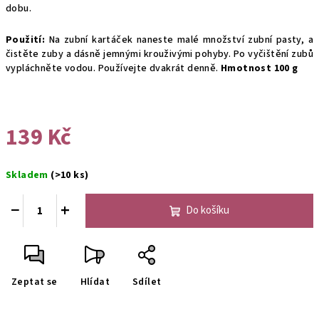
dobu.
Použití:
Na zubní kartáček naneste malé množství zubní pasty, a
čistěte zuby a dásně jemnými krouživými pohyby. Po vyčištění zubů
vypláchněte vodou. Používejte dvakrát denně.
Hmotnost 100 g
139 Kč
Měrná
Skladem
(>10 ks)
cena:
−
+
Do košíku
Zeptat se
Hlídat
Sdílet