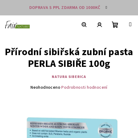
Přejít
DOPRAVA S PPL ZDARMA OD 1000KČ
na
obsah
Nákupní
košík
Hledat
Přihlášení
Přírodní sibiřská zubní pasta
PERLA SIBIŘE 100g
NATURA SIBERICA
Průměrné
Neohodnoceno
Podrobnosti hodnocení
hodnocení
produktu
je
0,0
z
5
hvězdiček.