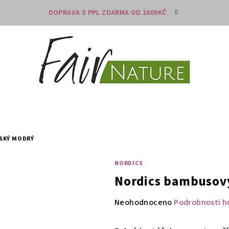
DOPRAVA S PPL ZDARMA OD 1000KČ
SKÝ MODRÝ
NORDICS
Nordics bambusový
Průměrné
Neohodnoceno
Podrobnosti h
hodnocení
produktu