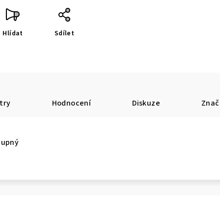
Hlídat
Sdílet
try
Hodnocení
Diskuze
Znač
tupný