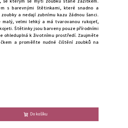
, se kterým se mytí zoubků stane zážitkem.
em s barevnými štětinkami, které snadno a
é zoubky a nedají zubnímu kazu žádnou šanci.
 malý, velmi lehký a má tvarovanou rukojeť,
ojeti. Štětinky jsou barveny pouze přírodními
je ohleduplná k životnímu prostředí. Zaujměte
táčkem a proměňte nudné čištění zoubků na
Do košíku