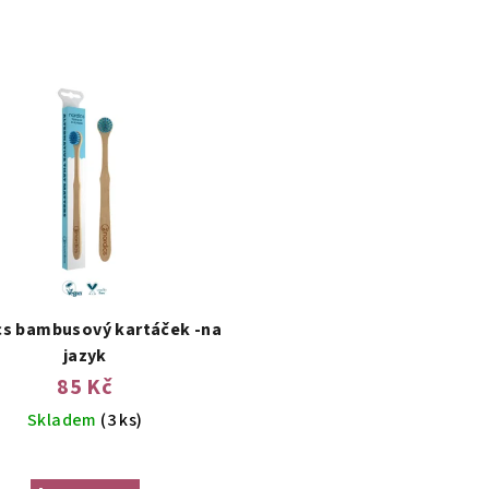
cs bambusový kartáček -na
jazyk
85 Kč
Skladem
(3 ks)