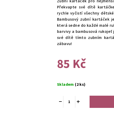
Zubní kartáček pro nejmenší
je
Překvapte své dítě kartáčk
0,0
rychle vyčistí všechny dětsk
z
Bambusový zubní kartáček je
5
která sedne do každé malé ruk
hvězdiček.
barvivy a bambusová rukojeť 
své dítě tímto zubním kar
zábavu!
85 Kč
Měrná
cena:
Skladem
(2 ks)
−
+