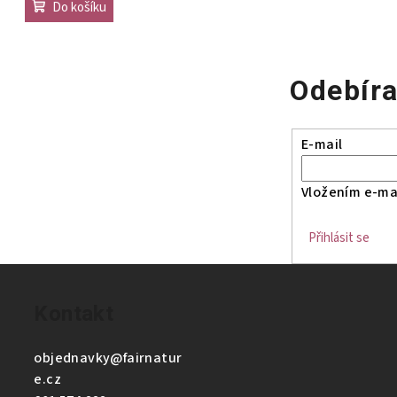
Do košíku
Odebíra
E-mail
Vložením e-mai
Přihlásit se
Kontakt
objednavky
@
fairnatur
e.cz