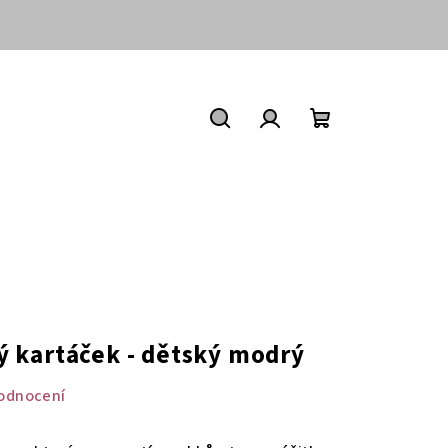
Nákupní
košík
Hledat
Přihlášení
 kartáček - dětský modrý
odnocení