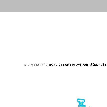
Přejít
na
obsah
/
OSTATNÍ
/
NORDICS BAMBUSOVÝ KARTÁČEK - DĚT
DOMŮ