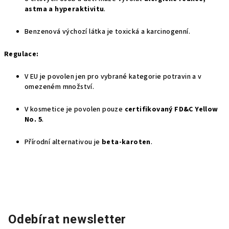
astma a hyperaktivitu
.
Benzenová výchozí látka je toxická a karcinogenní.
Regulace:
V EU je povolen jen pro vybrané kategorie potravin a v
omezeném množství.
V kosmetice je povolen pouze
certifikovaný FD&C Yellow
No. 5
.
Přírodní alternativou je
beta-karoten
.
Odebírat newsletter