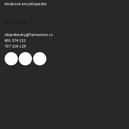
Houbová encyklopedie
Kontakt
objednavky
@
fairnature.cz
601 574 222
737 216 129