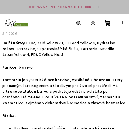
Přejít
DOPRAVA S PPL ZDARMA OD 1000KČ
na
obsah
Nákupní
košík
Hledat
Přihlášení
5.2.2026
Další názvy:
E102, Acid Yellow 23, CI Food Yellow 4, Hydrazine
Yellow, Tartrazine, CI potravinářská žluť 4, Tartrazin, Amarillo,
Japan Yellow 4, FD&C Yellow No. 5
Funkce:
barvivo
Tartrazin
je syntetické
azobarvivo
, vyráběné z
benzenu
, který
je známým karcinogenem a škodlivým pro životní prostředí. Má
citrónově žlutou barvu
a poskytuje odstíny od žluté po
oranžovou až zelenou. Používá se v
potravinářství, farmacii a
kosmetice
, zejména v dekorativní kosmetice a vlasové kosmetice.
Rizika:
U citlivých osob a dětí může vyvolat
alergické reakce,