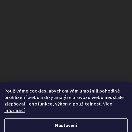
Používáme cookies, abychom Vám umožnili pohodlné
prohlížení webu a díky analýze provozu webu neustále
zlepšovali jeho funkce, výkon a použitelnost.
Více
informací
Nastavení
1