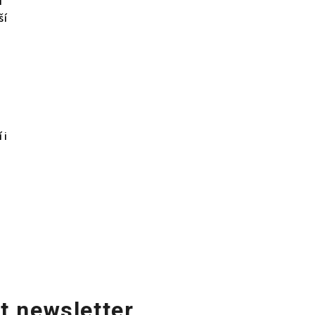
i
ší
 i
t newsletter