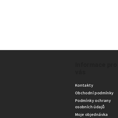
Z
á
Informace pro
vás
p
a
Kontakty
t
Obchodní podmínky
Podmínky ochrany
í
osobních údajů
Moje objednávka