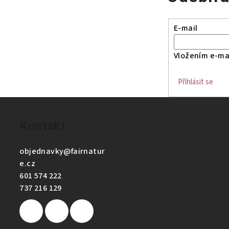
E-mail
Vložením e-mai
Přihlásit se
Kontakt
objednavky
@
fairnatur
e.cz
601 574 222
737 216 129