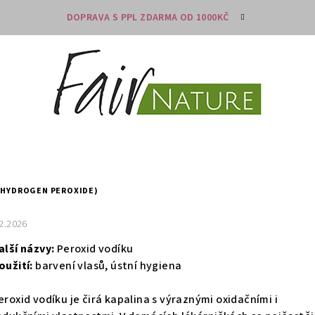
DOPRAVA S PPL ZDARMA OD 1000KČ
(HYDROGEN PEROXIDE)
.2.2026
alší názvy:
Peroxid vodíku
oužití:
barvení vlasů, ústní hygiena
eroxid vodíku je čirá kapalina s výraznými oxidačními i