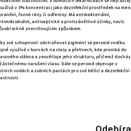
edukčními vlastnostmi. V domácích lékárničkách se nejčastěj
oužívá v 3% koncentraci jako dezinfekční prostředek na men
oranění, řezné rány či odřeniny. Má antibakteriální,
ntimikrobiální, antiseptické a protizánětlivé účinky, navíc
ůsobí mírně znecitlivujícím způsobem.
íky své schopnosti odstraňovat pigment se peroxid vodíku
ojně využívá v barvách na vlasy a přelivech, kde proniká do
lasového vlákna a zesvětluje jeho strukturu, přičemž dochází
 částečnému narušení vlasu. Dále se peroxid objevuje v
stních vodách a zubních pastách pro své bělící a dezinfekční
lastnosti.
Odebíra