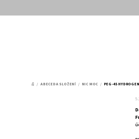
Přejít
na
obsah
/
ABECEDA SLOŽENÍ
/
NIC MOC
/
PEG-45 HYDROGEN
DOMŮ
5
D
F
ú