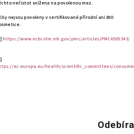
ěchto nečistot snížena na povolenou mez.
EGy nejsou povoleny v certifikované přírodní ani BIO
osmetice.
1]
https://www.ncbi.nlm.nih.gov/pmc/articles/PMC4505343/
2]
ttps://ec.europa.eu/health/scientific_committees/consume
Odebíra