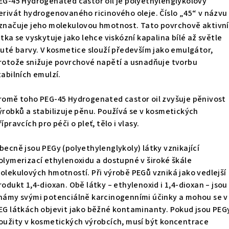
EG-45 Hydrogenated castor oil je polyethylenglykolový
erivát hydrogenovaného ricinového oleje. Číslo „45“ v názvu
značuje jeho molekulovou hmotnost. Tato povrchově aktivní
átka se vyskytuje jako lehce viskózní kapalina bílé až světle
luté barvy. V kosmetice slouží především jako emulgátor,
rotože snižuje povrchové napětí a usnadňuje tvorbu
tabilních emulzí.
romě toho PEG-45 Hydrogenated castor oil zvyšuje pěnivost
ýrobků a stabilizuje pěnu. Používá se v kosmetických
řípravcích pro péči o pleť, tělo i vlasy.
becně jsou PEGy (polyethylenglykoly) látky vznikající
olymerizací ethylenoxidu a dostupné v široké škále
olekulových hmotností. Při výrobě PEGů vzniká jako vedlejší
rodukt 1,4-dioxan. Obě látky – ethylenoxid i 1,4-dioxan – jsou
námy svými potenciálně karcinogenními účinky a mohou se v
EG látkách objevit jako běžné kontaminanty. Pokud jsou PEG
oužity v kosmetických výrobcích, musí být koncentrace