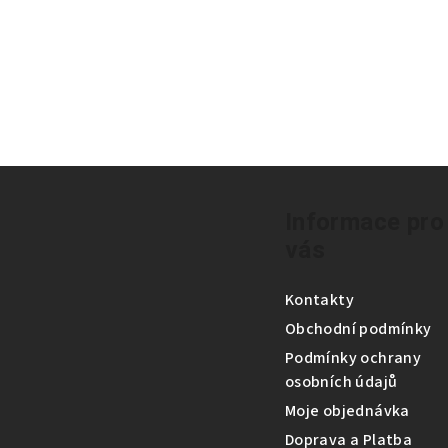
Z
á
Informace pro
vás
p
a
Kontakty
t
Obchodní podmínky
Podmínky ochrany
í
osobních údajů
Moje objednávka
Doprava a Platba