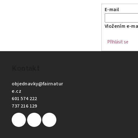
E-mail
Vložením e-mai
Přihlásit se
Kontakt
objednavky
@
fairnatur
e.cz
601 574 222
737 216 129