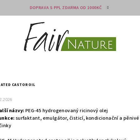
DOPRAVA S PPL ZDARMA OD 1000KČ
ATED CASTOR OIL
.2.2026
alší názvy:
PEG-45 hydrogenovaný ricinový olej
unkce:
surfaktant, emulgátor, čisticí, kondicionační a pěnivé
činky