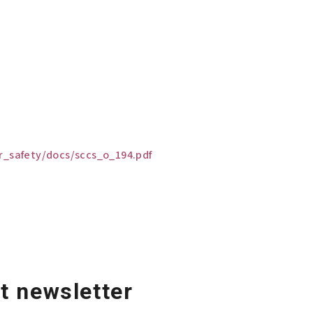
r_safety/docs/sccs_o_194.pdf
t newsletter