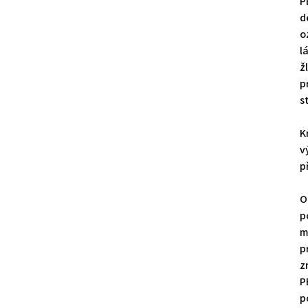
P
d
o
l
ž
p
s
K
v
p
O
p
m
p
z
P
p