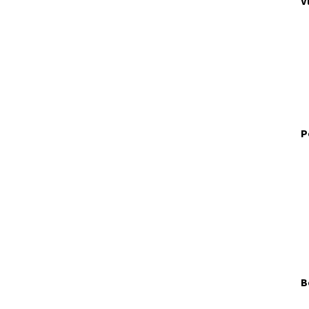
V
P
B