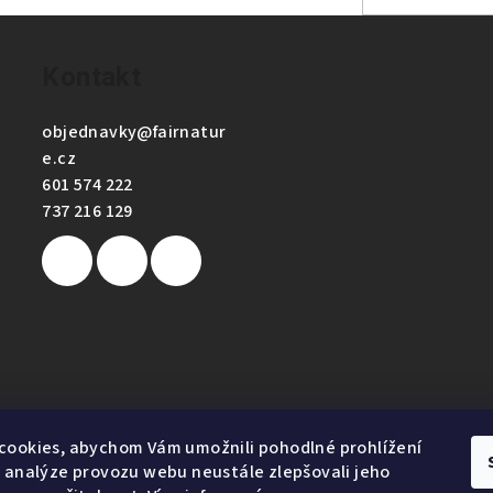
Kontakt
objednavky
@
fairnatur
e.cz
601 574 222
737 216 129
e
cookies, abychom Vám umožnili pohodlné prohlížení
 analýze provozu webu neustále zlepšovali jeho