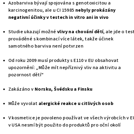
Azobarviva bývají spojována s genotoxicitou a
karcinogenitou, ale u CI 15985
nebyly prokázány
negativní účinky v testech in vitro ani in vivo
Studie ukazují možné
vlivy na chování dětí
, ale jde o tes
prováděné s kombinací více látek, takže účinek
samotného barviva není potvrzen
Od roku 2009 musí produkty s E110 v EU obsahovat
upozornění: „Může mít nepříznivý vliv na aktivitu a
pozornost dětí“
Zakázáno v
Norsku, Švédsku a Finsku
Může vyvolat
alergické reakce u citlivých osob
V kosmetice je povoleno používat ve všech výrobcích v E
v USA nesmí být použito do produktů pro oční okolí