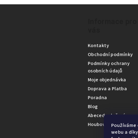
Z
á
Informace pro
vás
p
a
Kontakty
t
Obchodní podmínky
Podmínky ochrany
í
osobních údajů
Moje objednávka
Doprava a Platba
Poradna
Blog
Abeceda složení
Houbová encyklopedi
Používáme 
webu a díky