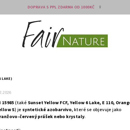
DOPRAVA S PPL ZDARMA OD 1000KČ
6 LAKE)
.2.2026
I 15985
(také
Sunset Yellow FCF, Yellow 6 Lake, E 110, Orang
ellow S
) je
syntetické azobarvivo
, které se objevuje jako
ranžovo-červený prášek nebo krystaly
.