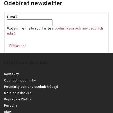
Odebírat newsletter
E-mail
Vložením e-mailu souhlasíte s
podmínkami ochrany osobních
údajů
Přihlásit se
Z
Informace pro vás
á
p
Kontakty
a
Obchodní podmínky
t
Podmínky ochrany osobních údajů
í
Moje objednávka
Doprava a Platba
Poradna
Blog