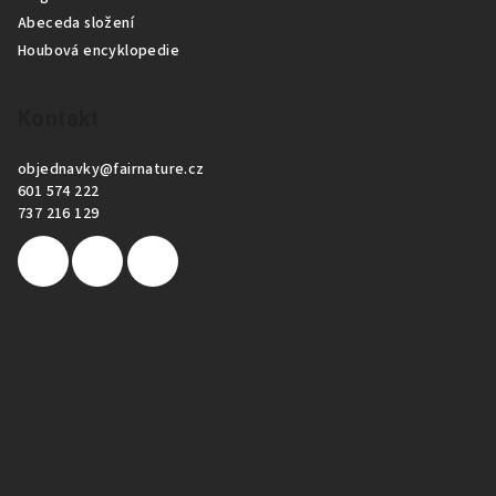
Abeceda složení
Houbová encyklopedie
Kontakt
objednavky
@
fairnature.cz
601 574 222
737 216 129