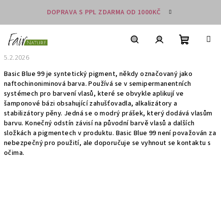
Přejít
DOPRAVA S PPL ZDARMA OD 1000KČ
na
obsah
Nákupní
košík
Hledat
Přihlášení
5.2.2026
Basic Blue 99 je syntetický pigment, někdy označovaný jako
naftochinoniminová barva. Používá se v semipermanentních
systémech pro barvení vlasů, které se obvykle aplikují ve
šamponové bázi obsahující zahušťovadla, alkalizátory a
stabilizátory pěny. Jedná se o modrý prášek, který dodává vlasům
barvu. Konečný odstín závisí na původní barvě vlasů a dalších
složkách a pigmentech v produktu. Basic Blue 99 není považován za
nebezpečný pro použití, ale doporučuje se vyhnout se kontaktu s
očima.